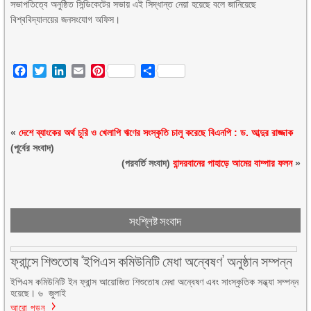
সভাপতিত্বে অনুষ্ঠিত সিন্ডিকেটের সভায় এই সিদ্ধান্ত নেয়া হয়েছে বলে জানিয়েছে
বিশ্ববিদ্যালয়ের জনসংযোগ অফিস।
Facebook
Twitter
LinkedIn
Email
Pinterest
Share
«
দেশে ব্যাংকের অর্থ চুরি ও খেলাপি ঋণের সংস্কৃতি চালু করেছে বিএনপি : ড. আব্দুর রাজ্জাক
(পূর্বের সংবাদ)
(পরবর্তি সংবাদ)
বান্দরবানের পাহাড়ে আমের বাম্পার ফলন
»
সংশ্লিষ্ট সংবাদ
ফ্রান্সে শিশুতোষ ‘ইপিএস কমিউনিটি মেধা অন্বেষণ’ অনুষ্ঠান সম্পন্ন
ইপিএস কমিউনিটি ইন ফ্রান্স আয়োজিত শিশুতোষ মেধা অন্বেষণ এবং সাংস্কৃতিক সন্ধ্যা সম্পন্ন
হয়েছে। ৬ জুলাই
আরো পড়ুন