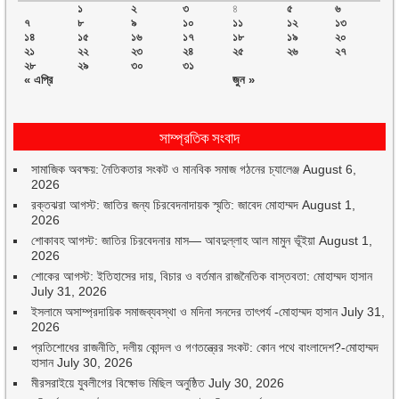
১
২
৩
৪
৫
৬
৭
৮
৯
১০
১১
১২
১৩
১৪
১৫
১৬
১৭
১৮
১৯
২০
২১
২২
২৩
২৪
২৫
২৬
২৭
২৮
২৯
৩০
৩১
« এপ্রি
জুন »
সাম্প্রতিক সংবাদ
সামাজিক অবক্ষয়: নৈতিকতার সংকট ও মানবিক সমাজ গঠনের চ্যালেঞ্জ
August 6,
2026
রক্তঝরা আগস্ট: জাতির জন্য চিরবেদনাদায়ক স্মৃতি: জাবেদ মোহাম্মদ
August 1,
2026
শোকাবহ আগস্ট: জাতির চিরবেদনার মাস— আবদুল্লাহ আল মামুন ভূঁইয়া
August 1,
2026
শোকের আগস্ট: ইতিহাসের দায়, বিচার ও বর্তমান রাজনৈতিক বাস্তবতা: মোহাম্মদ হাসান
July 31, 2026
ইসলামে অসাম্প্রদায়িক সমাজব্যবস্থা ও মদিনা সনদের তাৎপর্য -মোহাম্মদ হাসান
July 31,
2026
প্রতিশোধের রাজনীতি, দলীয় কোন্দল ও গণতন্ত্রের সংকট: কোন পথে বাংলাদেশ?-মোহাম্মদ
হাসান
July 30, 2026
মীরসরাইয়ে যুবলীগের বিক্ষোভ মিছিল অনুষ্ঠিত
July 30, 2026