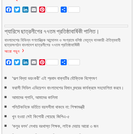
Facebook
Twitter
LinkedIn
Email
Pinterest
Share
প্যারিসে ছাত্রলীগের ৭৭তম প্রতিষ্ঠাবার্ষিকী পালিত।
বাংলাদেশের বিভিন্ন গণতান্ত্রিক আন্দোলন ও সংগ্রামে বলিষ্ঠ নেতৃত্ব দানকারী ঐতিহ্যবাহী
ছাত্রসংগঠন বাংলাদেশ ছাত্রলীগের ৭৭তম প্রতিষ্ঠাবার্ষিকী
আরো পড়ুন
Facebook
Twitter
LinkedIn
Email
Pinterest
Share
‘অল্প বিদ্যা ভয়ংকরী’ এই প্রবাদ বাক্যটির যৌক্তিক বিশ্লেষণ
ফরাসী সিভিল এভিয়েশন বাংলাদেশের বিমান বন্দরের কার্যক্রমে সহযোগিতা করবে।
আমাদের গ্লানি, আমাদের কালিমা
পলিটেকনিকে ভর্তিতে বয়সসীমা থাকবে না: শিক্ষামন্ত্রী
খুন হওয়া সেই কিশোরী পেয়েছে জিপিএ-৫
‘কলুর বলদ’ লেখায় বরখাস্ত শিক্ষক, লাইক দেয়ায় আরো ৩ জন