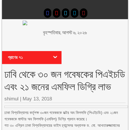
বৃহস্পতিবার, আগস্ট ৬, ২০২৬
প্রাণের ৭১
ঢাবি থেকে ৩০ জন গবেষকের পিএইচডি
এবং ২১ জনের এমফিল ডিগ্রি লাভ
shimul
|
May 13, 2018
ঢাকা বিশ্ববিদ্যালয় কর্তৃপক্ষ ৩০জন গবেষককে ডক্টর অব ফিলসফি (পিএইচডি) এবং ২১জন
গবেষককে মাস্টার অব ফিলসফি (এমফিল) ডিগ্রি প্রদান করেছে।
গত ৩০ এপ্রিল ঢাকা বিশ্ববিদ্যালয়ের ভাইস চ্যান্সেলর অধ্যাপক ড. মো. আখতারুজ্জামানের