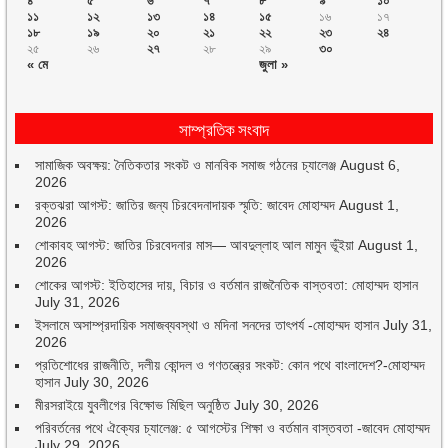
৪
৫
৬
৭
৮
৯
১০
১১
১২
১৩
১৪
১৫
১৬
১৭
১৮
১৯
২০
২১
২২
২৩
২৪
২৫
২৬
২৭
২৮
২৯
৩০
« মে
জুলা »
সাম্প্রতিক সংবাদ
সামাজিক অবক্ষয়: নৈতিকতার সংকট ও মানবিক সমাজ গঠনের চ্যালেঞ্জ
August 6,
2026
রক্তঝরা আগস্ট: জাতির জন্য চিরবেদনাদায়ক স্মৃতি: জাবেদ মোহাম্মদ
August 1,
2026
শোকাবহ আগস্ট: জাতির চিরবেদনার মাস— আবদুল্লাহ আল মামুন ভূঁইয়া
August 1,
2026
শোকের আগস্ট: ইতিহাসের দায়, বিচার ও বর্তমান রাজনৈতিক বাস্তবতা: মোহাম্মদ হাসান
July 31, 2026
ইসলামে অসাম্প্রদায়িক সমাজব্যবস্থা ও মদিনা সনদের তাৎপর্য -মোহাম্মদ হাসান
July 31,
2026
প্রতিশোধের রাজনীতি, দলীয় কোন্দল ও গণতন্ত্রের সংকট: কোন পথে বাংলাদেশ?-মোহাম্মদ
হাসান
July 30, 2026
মীরসরাইয়ে যুবলীগের বিক্ষোভ মিছিল অনুষ্ঠিত
July 30, 2026
পরিবর্তনের পথে ঐক্যের চ্যালেঞ্জ: ৫ আগস্টের শিক্ষা ও বর্তমান বাস্তবতা -জাবেদ মোহাম্মদ
July 29, 2026