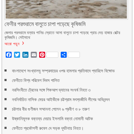
ফেনীর পরশুরামে বালুতে চাপা পড়েছে কৃষিজমি
জেলার পরশুরামে বন্যার পানির স্রোতে আসা বালুতে চাপা পড়েছে প্রায় দেড় হাজার হেক্টর
কৃষিজমি। সেইসাথে
আরো পড়ুন
Facebook
Twitter
LinkedIn
Email
Pinterest
Share
বাংলাদেশে সংখ্যালঘু সম্প্রদায়ের ওপর হামলার প্রতিবাদে প্যারিসে বিক্ষোভ
ফেনীতে বিশ্ব পরিবেশ দিবস পালিত
নরসিংদীতে ট্রেনের সঙ্গে পিকআপ ভ্যানের সংঘর্ষ নিহত ৩
নবনির্বাচিত নাসিক মেয়র আইভীকে চট্টগ্রাম মৎস্যজীবি লীগের অভিনন্দন
চট্টলার বীর গুণীজন সম্মাননা পেলেন ৬ প্রবীণ ও ৮ তরুণ
উষ্কানিমূলক বক্তব্য দেয়ায় ইসলামি বক্তা নোমানী আটক
ফেনীতে প্রকৌশলী রুবেল দে সড়ক দূর্ঘটনায় নিহত।