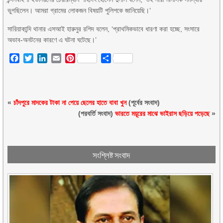
ভুগছিলেন। আমরা গ্রামের লোকজন বিষয়টি পুলিশকে জানিয়েছি।’
সারিয়াকান্দি থানার এসআই হারুনুর রশিদ বলেন, ‘প্রাথমিকভাবে ধারণা করা হচ্ছে, সংসারে
অভাব-অনটনের কারণে এ ঘটনা ঘটেছে।’
Facebook
Twitter
LinkedIn
Email
Pinterest
Share
«
চাঁদপুরে মাদকের টাকা না পেয়ে ছেলের হাতে বাবা খুন
(পূর্বের সংবাদ)
(পরবর্তি সংবাদ)
ভারতে ময়ূরের মাঝে ভাইরাস ছড়িয়ে পড়েছে
»
সংশ্লিষ্ট সংবাদ