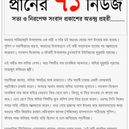
বগুড়ার সারিয়াকান্দি উপজেলায় এক নারী ও তাঁর দুই বছরের মেয়ের লাশ উদ্ধার করা হয়েছে।
পুলিশ ও স্থানীয়দের ধারণা, অভাবের টানাপড়েনে ওই নারী সন্তানকে হত্যার পর আত্মহত্যা
করেছেন। গতকাল বিকেলের এ ঘটনাটি উপজেলার চন্দনবাইশা ইউনিয়নের ঘুঘুমারি গ্রামের।
ওই নারীর নাম নাদিয়া বেগম। আর শিশুটির নাম তানজিলা আকতার। নাদিয়া ঘুঘুমারি গ্রামের
তারাজুল ফকিরের স্ত্রী।
স্থানীয়রা জানায়, নাদিয়া শাশুড়ির সঙ্গে থাকতেন। তাঁর স্বামী ঢাকায় একটি বেসরকারি
প্রতিষ্ঠানে চাকরি করেন। সংসারে অভাব থাকায় নাদিয়া হতাশায় ভুগতেন। গতকাল বিকেলে
তানজিলা তার মাকে বাইরে বেড়াতে নিয়ে যেতে বলে। কিন্তু না নিয়ে যাওয়ায় সে কান্না শুরু
করে। এতে রেগে গিয়ে নাদিয়া শিশুটির মুখে বালিশ চাপা দিয়ে হত্যা করেন। এরপর তিনি নিজেও
গলায় শাড়ি পেঁচিয়ে আত্মহত্যা করেন। খবর পেয়ে দুজনের লাশ উদ্ধার করে ময়নাতদন্তের জন্য
বগুড়ার শহীদ জিয়াউর রহমান মেডিক্যাল কলেজ (শজিমেক) হাসপাতালে পাঠিয়েছে পুলিশ।
ঘটনার সময় নাদিয়ার শাশুড়ি বাড়ি ছিলেন না বলে জানিয়েছে স্থানীয়রা।
চন্দনবাইশা ইউনিয়নের চেয়ারম্যান শাহাদৎ হোসেন দুলাল বলেন, ‘ওই নারী মানসিক সমস্যায়