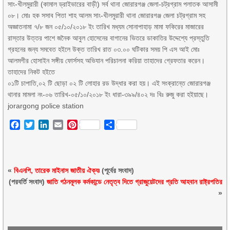
সাং-খীলমুরারী (কামাল ড্রাইভারের বাড়ী) সর্ব থানা জোরারগঞ্জ জেলা-চট্রগ্রাম পলাতক আসামী
০৮। মোঃ হক সসাব পিতা শাহ আলম সাং-খীলমুরারী থানা জোরারগঞ্জ জেলা চট্রগ্রাম সহ
অজ্ঞাতনামা ৭/৮ জন ০৫/১০/২০১৮ ইং তারিখ মধ্যম সোনাপাহাড় মামা ফকিরের মাজারের
রাস্তার উত্তর পাশে জনৈক আবুল হোসেনের বাগানের ভিতরে ডাকাতির উদ্দেশ্যে প্রস্তুতি
গ্রহনের জন্য সমবেত হইলে উক্ত তারিখ রাত ০৩.০০ ঘটিকার সময় পি এস আই মোঃ
আলমগীর হোসাইন সঙ্গীয় ফোর্সসহ অভিযান পরিচালনা করিয়া তাহাদের গ্রেফতার করেন।
তাহাদের নিকট হইতে
০১টি চাপাতি,০২ টি ছোড়া ০২ টি লোহার রড উদ্ধার করা হয়। এই সংক্রান্তে জোরারগঞ্জ
থানার মামলা নং-০৬ তারিখ-০৫/১০/২০১৮ ইং ধারা-৩৯৯/৪০২ দঃ বিঃ রুজু করা হইয়াছে।
jorargong police station
Facebook
Twitter
LinkedIn
Email
Pinterest
Share
«
বিএনপি, তারেক মাইনাস জাতীয় ঐক্য৷
(পূর্বের সংবাদ)
(পরবর্তি সংবাদ)
জাতি গঠনমূলক কর্মকান্ডে নেতৃত্ব দিতে গ্রাজুয়েটদের প্রতি আহবান রাষ্ট্রপতির
»