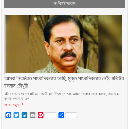
সংশ্লিষ্ট সংবাদ
আমরা নিয়ন্ত্রিত সাংবাদিকতায় আছি, মুক্ত সাংবাদিকতায় নেই: মতিউর
রহমান চৌধুরী
যদি বাংলাদেশের সাংবাদিকরা সবাই বসে সিদ্ধান্ত নেয় আমরা সাদাকে সাদা বলবো, কালোকে
কালো বলবো তাহলে
আরো পড়ুন
Facebook
Twitter
LinkedIn
Email
Pinterest
Share