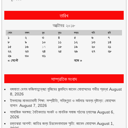
তারিখ
অক্টোবর ২০১৮
সোম
মঙ্গল
বুধ
বৃহঃ
শুক্র
শনি
রবি
১
২
৩
৪
৫
৬
৭
৮
৯
১০
১১
১২
১৩
১৪
১৫
১৬
১৭
১৮
১৯
২০
২১
২২
২৩
২৪
২৫
২৬
২৭
২৮
২৯
৩০
৩১
« সেপ্টে
নভে »
সাম্প্রতিক সংবাদ
বঙ্গমাতা বেগম ফজিলাতুন্নেছা মুজিবের জন্মদিনে জাবেদ মোহাম্মদের গভীর শ্রদ্ধা
August
8, 2026
ইসলামের মানবতাবাদী শিক্ষা: সম্প্রীতি, সহিষ্ণুতা ও মর্যাদার অনন্য দৃষ্টান্ত: মোহাম্মদ
হাসান
August 7, 2026
সামাজিক অবক্ষয়: নৈতিকতার সংকট ও মানবিক সমাজ গঠনের চ্যালেঞ্জ
August 6,
2026
রক্তঝরা আগস্ট: জাতির জন্য চিরবেদনাদায়ক স্মৃতি: জাবেদ মোহাম্মদ
August 1,