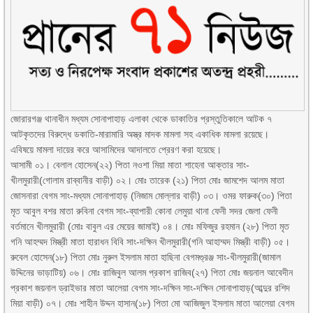
জোরারগঞ্জ থানাধীন মধ্যম সোনাপাহাড় এলাকা থেকে ডাকাতির প্রস্তুতিকালে আটক ৭
আটকৃতদের বিরুদ্ধে ডকাতি-মারামারি অস্ত্র মাদক মামলা সহ একাধিক মামলা রয়েছে।
এবিষয়ে মামলা দায়ের করে আসামিদের আদালতে প্রেরণ করা হয়েছে।
আসামী ০১। বেলাল হোসেন(২২) পিতা নওশা মিয়া মাতা শাহেনা আক্তার সাং-
খীলমুরারী(গোলাম রাব্বানীর বাড়ী) ০২। মোঃ তারেক (২১) পিতা মোঃ জামশেদ আলম মাতা
জোসনারা বেগম সাং-মধ্যম সোনাপাহাড় (নিজাম মোল্লার বাড়ী) ০৩। ওমর ফারুক(৩০) পিতা
মৃত আবুল বশর মাতা রুবিনা বেগম সাং-ব্যাপারী কোনা লেমুয়া থানা ফেনী সদর জেলা ফেনী
বর্তমানে খীলমুরারী (মোঃ বাবুল এর মেয়ের জামাই) ০৪। মোঃ মফিজুর রহমান (২৮) পিতা মৃত
গনি আহম্মদ মিস্ত্রী মাতা হারাধন বিবি সাং-দক্ষিন খীলমুরারী(গনি আহাম্মদ মিস্ত্রী বাড়ী) ০৫।
রুবেল হোসেন(১৮) পিতা মোঃ নুরুল ইসলাম মাতা হাছিনা বেগমগু্রঞ্জ সাং-খীলমুরারী(জামাল
উদ্দিনের ভাড়াটিয়) ০৬। মোঃ রাজিবুল আলম প্রকাশ রাজিব(২৭) পিতা মোঃ জয়নাল আবেদীন
প্রকাশ জয়নাল ড্রাইভার মাতা আলেয়া বেগম সাং-দক্ষিন সাং-দক্ষিন সোনাপাহাড়(আব্দুর রশিদ
মিয়া বাড়ী) ০৭। মোঃ শাহীন উদ্দন হাসান(১৮) পিতা মো আজিজুল ইসলাম মাতা আলেয়া বেগম