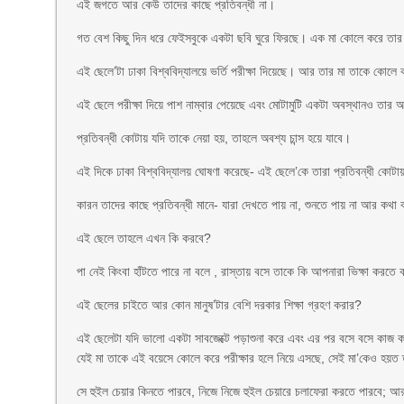
এই জগতে আর কেউ তাদের কাছে প্রতিবন্ধী না।
গত বেশ কিছু দিন ধরে ফেইসবুকে একটা ছবি ঘুরে ফিরছে। এক মা কোলে করে তার ছে
এই ছেলে’টা ঢাকা বিশ্ববিদ্যালয়ে ভর্তি পরীক্ষা দিয়েছে। আর তার মা তাকে কোলে 
এই ছেলে পরীক্ষা দিয়ে পাশ নাম্বার পেয়েছে এবং মোটামুটি একটা অবস্থানও তার আছে।
প্রতিবন্ধী কোটায় যদি তাকে নেয়া হয়, তাহলে অবশ্য চান্স হয়ে যাবে।
এই দিকে ঢাকা বিশ্ববিদ্যালয় ঘোষণা করেছে- এই ছেলে’কে তারা প্রতিবন্ধী কোটায়
কারন তাদের কাছে প্রতিবন্ধী মানে- যারা দেখতে পায় না, শুনতে পায় না আর কথা 
এই ছেলে তাহলে এখন কি করবে?
পা নেই কিংবা হাঁটতে পারে না বলে , রাস্তায় বসে তাকে কি আপনারা ভিক্ষা করতে
এই ছেলের চাইতে আর কোন মানুষ’টার বেশি দরকার শিক্ষা গ্রহণ করার?
এই ছেলেটা যদি ভালো একটা সাবজেক্টে পড়াশুনা করে এবং এর পর বসে বসে কাজ ক
যেই মা তাকে এই বয়েসে কোলে করে পরীক্ষার হলে নিয়ে এসছে, সেই মা’কেও হয়
সে হুইল চেয়ার কিনতে পারবে, নিজে নিজে হুইল চেয়ারে চলাফেরা করতে পারবে; 