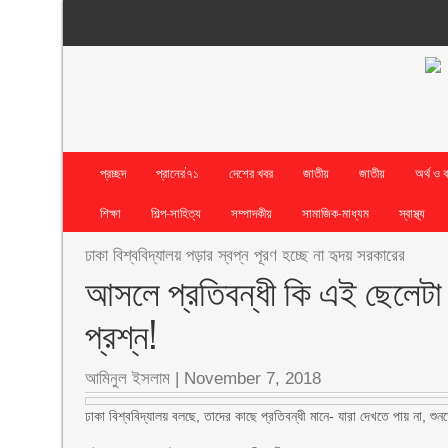
প্রচ্ছদ
প্রানের’৭১
দেশের খবর
জাতীয়
জাতীয়
অর্থ ও 
শিক্ষা
শিল্প-সাহিত্য
সম্পাদকীয়
সামাজিক-মাধ্যম
স্বাস্থ্য
ঢাকা বিশ্ববিদ্যালয় পড়ার স্বপ্ন পূরণ হচ্ছে না হৃদয় সরকারের
আসলে প্রতিবন্ধী কি এই ছেলেটা
প্রশ্ন!
আমিনুল ইসলাম |
November 7, 2018
ঢাকা বিশ্ববিদ্যালয় বলছে, তাদের কাছে প্রতিবন্ধী মানে- যারা দেখতে পায় না, শ