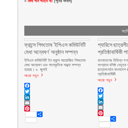
«
মিলা গান গাইবে না!
(পূর্বের সংবাদ)
সংশ্
ফ্রান্সে শিশুতোষ ‘ইপিএস কমিউনিটি
প্যারিসে ছাত্র
মেধা অন্বেষণ’ অনুষ্ঠান সম্পন্ন
প্রতিষ্ঠাবার্ষিকী
ইপিএস কমিউনিটি ইন ফ্রান্স আয়োজিত শিশুতোষ
বাংলাদেশের বিভিন্ন গণত
মেধা অন্বেষণ এবং সাংস্কৃতিক সন্ধ্যা সম্পন্ন
সংগ্রামে বলিষ্ঠ নেতৃত্ব
হয়েছে। ৬ জুলাই
ছাত্রসংগঠন বাংলাদেশ 
প্রতিষ্ঠাবার্ষিকী
আরো পড়ুন
আরো পড়ুন
Facebook
Facebook
Twitter
Twitter
LinkedIn
LinkedIn
Email
Email
Pinterest
Pinterest
Share
Share