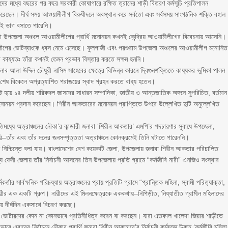
লাদের মধ্যে বছরের পর বছর সরকারী কোষাগারে রক্ষিত ত্রানের শাড়ী বিতরণ কর্মসূচি প্রতিপালন
্ঠিত করেছেন। দীর্ঘ সময় আওয়ামীলীগ বিরুধীদলে অবস্থান করে সর্বতো এবং সর্বসময় সাংগঠনিক শক্তি বহাল
খনই ভাগ বসাতে পারেনি।
ইয়া উপজেলা অঞ্চলে আওয়ামীলীগের প্রার্থি মনোনয়ন কখনই কেন্দ্রিয় আওয়ামীলীগের বিবেচনায় আসেনি।
মীলীগের ভোটব্যাংকে ধ্বস নেমে এসেছে। ফুলগাজী এবং পরশুরাম উপজেলা অঞ্চলের আওয়ামীলীগ মনোনিত
 কায্যতঃ তাঁরা কখনই তেমন প্রভাব বিস্তার করতে সক্ষম হননি।
নাব আলা উদ্দিন চৌধুরী নাসিম সাহেবের ক্ষেত্রে বিভিন্ন কারনে দ্বিগুনশক্তিতে কায্যকর ভুমিকা পালন
শেষ বিকেলে অপ্রত্যাশিত পরাজয়ের স্বাদ গ্রহন করতে বাধ্য হতেন।
ট হয়ে ১৪ দলীয় শরিকদল জাসদের সাধারন সম্পাদিকা, জাতীয় ও আন্তজাতিক অঙ্গনে সুপরিচিত, বর্তমান
 মনোনয়ন প্রদান করেছেন। শিরীন আকতারের মনোনয়ন প্রাপ্তিতে উপরে উল্লেখিত দুটি অনুল্লেখিত
্যে অত্রাঞ্চলের নৌকা’র কান্ডারী জনাবা ‘শিরীন আকতার’ এমপি’র পদচারণার সুবাধে উপজেলা,
ারি–তাঁর এবং তাঁর দলের জনসম্পৃত্ততা অত্রাঞ্চলে কোনক্রমেই তিনি ঘটাতে পারেননি।
েন নিশ্চিন্তে বলা যায়। বাংলাদেশের বেশ কয়েকটি জেলা, উপজেলায় জনাবা শিরীন আকতার পরিচালিত
যে ফেনী জেলায় তাঁর নির্বাচনী আসনের তিন উপজেলায় প্রতি গ্রামে “কর্মজীবি নারী” এনজিও সংস্থার
র্তার সার্বক্ষনিক পরিচয্যায় অত্রাঞ্চলের প্রায় প্রতিটি গ্রামে “প্রান্তিক মহিলা, স্বামী পরিত্যাক্তা,
ারীর এক একটি গ্রুপ। নারীদের এই মিলনক্ষেত্রকে এককথায়–নিপিড়ীত, নিয্যাতীত গ্রামীন মহিলাদের
য়ে দীর্ঘদিন একসাথে বিচরণ করছে।
হিলা ভোটারদের কোন না কোনভাবে প্রতিনীধিত্ব করেন বা করছেন। যারা এতকাল খালেদা জিয়ার শাড়ীতে
 এবারের নির্বাচনে নৌকার প্রার্থি জনাবা শিরীন আকতারে’র নির্বাচনী কর্মযজ্ঞে উক্ত ‘কর্মজীবি মহিলা