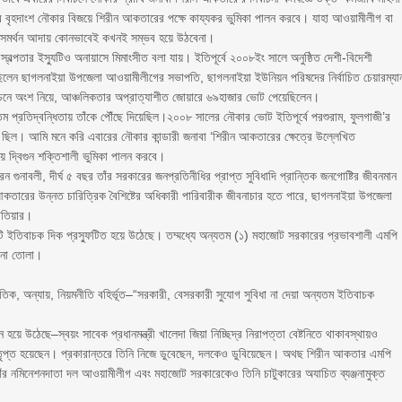
লাদের বৃহদাংশ নৌকার বিজয়ে শিরীন আকতারের পক্ষে কায্যকর ভুমিকা পালন করবে। যাহা আওয়ামীলীগ বা
তের সমর্থন আদায় কোনভাবেই কখনই সম্ভব হয়ে উঠবেনা।
 স্বল্পতার ইস্যুটিও অনায়াসে মিমাংসীত বলা যায়। ইতিপূর্বে ২০০৮ইং সালে অনুষ্ঠিত দেশী-বিদেশী
য়েছিলেন ছাগলনাইয়া উপজেলা আওয়ামীলীগের সভাপতি, ছাগলনাইয়া ইউনিয়ন পরিষদের নির্বাচিত চেয়ারম্যা
াচনে অংশ নিয়ে, আঞ্চলিকতার অপ্রাত্যাশীত জোয়ারে ৬৯হাজার ভোট পেয়েছিলেন।
তম প্রতিদ্বন্ধিতায় তাঁকে পৌঁছে দিয়েছিল।২০০৮ সালের নৌকার ভোট ইতিপূর্বে পরশুরাম, ফুলগাজী’র
িক ছিল। আমি মনে করি এবারের নৌকার কান্ডারী জনাবা ‘শিরীন আকতারের ক্ষেত্রে উল্লেখিত
য়ে দ্বিগুন শক্তিশালী ভুমিকা পালন করবে।
ন গুনাবলী, দীর্ঘ ৫ বছর তাঁর সরকারের জনপ্রতিনীধির প্রাপ্ত সুবিধাদি প্রান্তিক জনগোষ্টির জীবনমান
ন আকতারের উন্নত চারিত্রিক বৈশিষ্টের অধিকারী পারিবারীক জীবনাচার হতে পারে, ছাগলনাইয়া উপজেলা
হাতিয়ার।
ি ইতিবাচক দিক প্রস্ফুটিত হয়ে উঠেছে। তম্মধ্যে অন্যতম (১) মহাজোট সরকারের প্রভাবশালী এমপি
ে না তোলা।
নৈতিক, অন্যায়, নিয়মনীতি বহির্ভূত–“সরকারী, বেসরকারী সুযোগ সুবিধা না দেয়া অন্যতম ইতিবাচক
ে উঠেছে–স্বয়ং সাবেক প্রধানমন্ত্রী খালেদা জিয়া নিচ্ছিদ্র নিরাপত্তা বেষ্টনিতে থাকাবস্থায়ও
রে তৃপ্ত হয়েছেন। প্রকারান্তরে তিনি নিজে ডুবেছেন, দলকেও ডুবিয়েছেন। অথছ শিরীন আকতার এমপি
, তাঁর নমিনেশনদাতা দল আওয়ামীলীগ এবং মহাজোট সরকারেকেও তিনি চাটুকারের অযাচিত ব্যঞ্জনামুক্ত