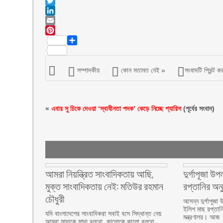
Facebook
Twitter
LinkedIn
Email
Pinterest
Share
সম্পাদকীয়
কোন মতামত নেই »
সংবাদটি প্রিন্ট ক
«
এবার সু চিকে দেওয়া ‘স্বাধীনতা পদক’ কেড়ে নিচ্ছে প্যারিস
(পূর্বের সংবাদ)
আমরা নিয়ন্ত্রিত সাংবাদিকতায় আছি,
দুর্গাপূজা উ
মুক্ত সাংবাদিকতায় নেই: মতিউর রহমান
রপ্তানির অন
চৌধুরী
আসন্ন দুর্গাপূজা
ইলিশ মাছ রপ্তান
যদি বাংলাদেশের সাংবাদিকরা সবাই বসে সিদ্ধান্ত নেয়
মন্ত্রণালয়। আজ
আমরা সাদাকে সাদা বলবো, কালোকে কালো বলবো