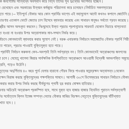
তিক জনগোষ্টির সান্নিধ্যে অবস্থান করে নিত্য তাঁদের সুখ দুঃখ্যের অংশিদার হচ্ছেন।
স্ত রেখেছেন এবং সরকারের উন্নয়ন কর্মকান্ড পরিচালনা করে চলেছেন।নির্বাচিত সকলস্তরের
ভব হতে পারে।– ইতিপূর্বে নৌকার আর কোন প্রার্থির ভাগ্যে এই মহাসুযোগ আদৌ কখনও কপালে জোটেনি
ার প্রচারণায় এতকাল ভোটে জেতার ঢাল হিসেবে ব্যাবহার করেছে এবং সাধারন মানুষও সর্বতো গ্রহন করেছে।
ন্ত্রীর আসন অলংকৃত করবেন। নিঃসন্দেহে উক্ত প্রচার প্রপাগান্ডার সারবর্তা যেকোন বিচারে বাস্তবতা
চিত হওয়া না হওয়ার উপর অত্রালাকার মান-সম্মান নির্ভর করে।
ির্বাচনে কোনভাবেই ব্যাবহার করার সুযোগ নেই। বরঞ্চ এবারকার নির্বাচনে মহাজোটের নৌকার প্রার্থি শির
হতে পারেন, প্রচার পাওয়াই যুক্তিযুক্ত হতে পারে।
ে প্রার্থিই নির্বাচন করুকনা কেন–অবশ্যই তিনি সর্বগ্রাহ্য নন। তিনি কোনভাবেই অত্রাঞ্চলের জনগনের
 চলে। যেহেতু খালেদা জিয়ার সার্বক্ষনিক উপস্থিতিতে অত্রাঞ্চলে আওয়ামী বিদ্বেষী অশুভশক্তি সমূহে
 হয়নি, গড়েও উঠেনি।
ত্বের অদুর্শিতায় ৪০ বছর পুর্বে হেলায় হারানো গৌরব ফিরে পাওয়ার মহেন্দ্রক্ষন অত্যাসন্ন।যেকোন
তক্ষন বিরাজ করছে মুক্তিযুদ্ধের পক্ষশক্তির সামনে। আগামী ৩০শে ডিসেম্বরের সাধারন নির্বাচনে নৌকা
্চিত করার করার উপর নির্ভর করছে দীর্ঘযুগের গ্লানী দুর করার মোক্ষম হাতিয়ার।
ায় অচিরেই অত্রাঞ্চল প্রকম্পিত হবে, সাথে যুক্ত হবে হাজার হাজার নিবেদিত পুরাতন সর্বস্বত্যাগী
র সর্বোত্তম ক্লিন ইমেজ সম্পন্ন নেতার নৌকার মাঝির বিচক্ষন নেতৃত্বে মুক্তিযুদ্ধের ঘাঁটিখ্যাত
 উৎখাত হবে।।