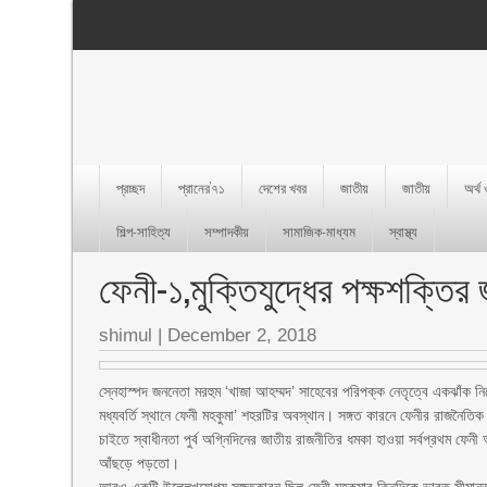
প্রচ্ছদ
প্রানের’৭১
দেশের খবর
জাতীয়
জাতীয়
অর্থ
শিল্প-সাহিত্য
সম্পাদকীয়
সামাজিক-মাধ্যম
স্বাস্থ্য
ফেনী-১,মুক্তিযুদ্ধের পক্ষশক্তি
shimul
|
December 2, 2018
স্নেহাস্পদ জননেতা মরহুম ‘খাজা আহম্মদ’ সাহেবের পরিপক্ক নেতৃত্বে একঝাঁক নিব
মধ্যবর্তি স্থানে ফেনী মহকুমা’ শহরটির অবস্থান। সঙ্গত কারনে ফেনীর রাজনৈত
চাইতে স্বাধীনতা পুর্ব অগ্নিদিনের জাতীয় রাজনীতির ধমকা হাওয়া সর্বপ্রথম ফেনী অ
আঁছড়ে পড়তো।