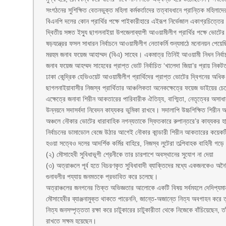
সংগঠনের সুশিক্ষিত বেতনভুক্ত মহিলা কর্মকর্তাদের তত্বাবধানে প্রান্তিক মহি
বিএনপি দলের কোন প্রার্থির পক্ষে পাইকারীহারে এইরূপ নির্ভেজাল একাগ্রচিত্
দ্বিতীয় সঙ্গত ইস্যু ছাগলনাইয়া উপজেলাব্যাপী আওয়ামীলীগ প্রার্থির পক্ষে ভোটের
ষড়যন্ত্রের ফসল সাধারন নির্বাচনে আওয়ামীলীগ নেতাকর্মি শুন্যমাঠে মনোনয়ন পে
মরহুম জনাব ফয়েজ আহাম্মদ (বিএ) সাহেব। একমাত্র তিনিই আওয়ামী নিধন নির্ব
জনাব ফয়েজ আহম্মদ সাহেবের প্রাপ্ত ভোট নির্বাচিত ‘খালেদা জিয়া’র প্রায় নিকট
ঢাকা কেন্দ্রিক হেভিওয়েট আওয়ামীলীগ প্রার্থিদের প্রাপ্ত ভোটের দ্বিগনের অধ
ছাগলনাইয়াবাসীর নিজস্ব প্রার্থিতার আঞ্চলিকতা অনেকক্ষেত্রে ফয়েজ ভাইয়ের চে
এক্ষেত্রে জনাবা শিরীন আকতারের পারিবারীক ঐতিহ্য, বাগ্মিতা, নেতৃত্বের অসাধার
উন্নয়নে সদাসর্বদা নিবেদন কায্যকর ভুমিকা রাখবে। সদালাপি উচ্চশিক্ষিত শিরী
অঞ্চলে নৌকার ভোটের ধারাবাহিক নগন্যতাকে স্ফিতকারে রুপান্তরে’র কায্যকর 
নির্বাচনের ডামাডোল বেজে উঠার আগেই নৌকার কান্ডারী শিরীন আকতারের কয়েকট
হওয়া সত্বেও দলের আদর্শিক কর্মির বাহিরে, নিজস্ব লুটেরা তল্পিবাহক বাহিনী গড়
(২) মৌসাহেবী সুবিধাভূগী শ্রেনীকে তার চারপাশে অবস্থানের সুযোগ না দেয়া
(৩) অত্রাঞ্চলে পূর্ব হতে বিচরণকৃত সুবিধাবাদী ব্যাক্তিদের মধ্যে একজনকেও অ
গুনাবলীর পয্যায় জনমতকে প্রভাবিত করে চলেছে।
অত্রাঞ্চলের জনগনের তিক্ত অভিজ্ঞতার আলোকে একটি বিষয় সর্বমহলে দেদিপ্যমান হয়
মৌসাহেবীর ব্যাঞ্জনামুক্ত থাকতে পারেননি, জান্তে-অজান্তে নিত্য অবগাহন ক
নিত্য জনসম্পৃত্ততা রক্ষা করে চাটুকারের চাটুকারীতা থেকে নিজেকে বাঁচিয়েছেন
রাখতে সক্ষম হয়েছেন।