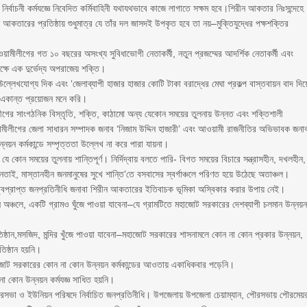
ির্বাচনী কর্মযজ্ঞে নিবেদিত কর্মিবাহিনী যথাযথভাবে কাজে লাগাতে সক্ষম হবে।শিরীন আকতার নিঃসন্দেহে
ন আকতারের প্রতিষ্ঠায় শুধুমাত্র যে তাঁর দল জাসদই উপকৃত হবে তা নয়–মুক্তিযুদ্ধের পক্ষশক্তির
মীলীগের গত ১০ বছরের অসংখ্য সুবিধাভোগী নেতাকর্মী, নতুন প্রজম্মের আদর্শিক নেতাকর্মী এবং
্ষে এক দুর্ভেদ্য অপরাজেয় শক্তি।
লেখযোগ্য দিক এবং ‘জেলাব্যাপী হাজার হাজার কোটি টাকা বরাদ্ধের মেঘা প্রকল্প বাস্তবায়ন বাদ দিয়
 একান্ত প্রয়োজন মনে করি।
গের সাংগঠনিক বিস্তৃতি, শক্তি, কাঠামো অন্য যেকোন সময়ের তুলনায় উন্নত এবং শক্তিশালী
মীলীগের জেলা সাধারন সম্পাদক জনাব ‘নিজাম উদ্দিন হাজারী’ এবং আওয়ামী রাজনীতির অভিভাবক জনা
্নয়ন কর্মকান্ডে সম্পৃত্ততা উল্লেখ না করে পারা যায়না।
ে কোন সময়ের তুলনায় শান্তিপূর্ণ। নির্দিদ্বায় বলতে পারি- বিগত সময়ের বিচারে সন্ত্রাসহীন, দখলহীন,
, চিনতাই, মাস্তানহীন জনমানুষের সুখে শান্তি’তে বসবাসের স্বর্গাঞ্চলে পরিণত হয়ে উঠেছে অতাঞ্চল।
ায়িত্বপ্রাপ্ত জনপ্রতিনীধি জনাবা শিরীন আকতারের ইতিবাচক ভূমিকা অস্বিকার করার উপায় নেই।
ন অঞ্চলে, একটি গ্রামও ঘুঁজে পাওয়া যাবেনা–যে গ্রামটিতে মহাজোট সরকারের দেশব্যাপী চলমান উন্নয়ন
প্রতিষ্ঠান,মসজিদ, মন্দির খুঁজে পাওয়া যাবেনা–মহাজোট সরকারের শাসনামলে কোন না কোন প্রকার উন্নয়ন,
তিষ্ঠান হয়নি।
জোট সরকারের কোন না কোন উন্নয়ন কর্মকান্ডের আওতায় একাধিকবার পড়েনি।
া কোন উন্নয়ন কর্মযজ্ঞ সাধিত হয়নি।
রসভা ও ইউনিয়ন পরিষদে নির্বাচিত জনপ্রতিনীধি। উপজেলায় উপজেলা চেয়াম্যান, পৌরসভায় পৌরমেয়