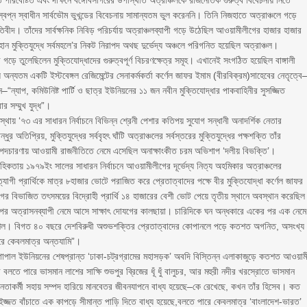
িবেষ্টিত এবং দক্ষিনে বঙ্গোবসাগরের উপস্থিতি অত্রাঞ্চলকে রাজনৈতিক গুরুত্ব বিবেচনায় নিতে
 স্বপ্ন স্বাধীন সার্বভৌম ভুখন্ডের বিবেচনায় সামান্যতম ভুল করেননি। তিনি নিজহাতে অত্রাঞ্চলে গড়ে
তিবীদ। তাঁদের সার্বক্ষনিক নিবিড় পরিচর্যায় অত্রাঞ্চলব্যাপী গড়ে উঠেছিল আওয়ামীলীগের হাজার হাজার
ান মুক্তিযুদ্ধে সর্বমহলে’র নিকট নিরাপদ অথছ দুর্ভেদ্য অঞ্চলে পরিগনিত হয়েছিল অত্রাঞ্চল।
গড়ে তুলেছিলেন মুক্তিযোদ্ধাদের গুরুত্বপূর্ণ বিচরণক্ষেত্র সমূহ। এখানেই সংগঠিত হয়েছিল বাঙ্গালী
ধ্যে অন্যতম একটি ইস্টবেঙ্গল রেজিমেন্টের সেনাকর্মকর্তা কর্ণেল জাফর ইমাম (বীরবিক্রম)সাহেবের নেতৃত্বে
নে–“ন্যাপ, কমিউনিষ্ট পার্টি ও ছাত্র ইউনিয়নের ১১ জন নবীন মুক্তিযোদ্ধার পাকবাহিনীর সুসজ্জিত
ার সম্মুখ যুদ্ধ”।
্থায় ‘৭৩ এর সাধারন নির্বাচনে বিভিন্ন শ্রেনী পেশার কতিপয় সুযোগ সন্ধানী অনাদর্শিক নেতার
তিপ্রিয়, মুক্তিযুদ্ধের সর্ববৃহৎ ঘাঁটি অত্রাঞ্চলের সর্বস্তরের মুক্তিযুদ্ধের পক্ষশক্তি তাঁর
র পদচারণায় আওয়ামী রাজনীতিতে নেমে এসেছিল অনাক্ষাংকীত চরম অভিশাপ ‘দলীয় বিভক্তি’।
াবাহিকতায় ১৯৭৯ইং সালের সাধারন নির্বাচনে আওয়ামীলীগের দূর্ভেদ্য নিত্য অহমিকার অত্রাঞ্চলের
 ত্যাগী প্রার্থিকে মাত্র ৮হাজার ভোটে পরাজিত করে প্রেতাত্বাদের পক্ষে বীর মুক্তিযোদ্ধা কর্ণেল জাফর
 বিভাজিত তৎসময়ের বিদ্রোহী প্রার্থি ১৪ হাজারের বেশী ভোট পেয়ে তৃতীয় স্থানে অবস্থান করেছি
ির উপর অত্রাসনব্যাপী নেমে আসে সাক্ষাৎ দোযগের কালছায়া। চারিদিকে ঘন অন্ধকারে একের পর এক নেমে
কৌশল। বিগত ৪০ বছরে দেশবিরুধী অশুভশক্তির প্রেতাত্বাদের কোপানলে পড়ে কতশত অগনিত, অসংখ্য
ারে কেবলমাত্র অন্তযামি”।
ে গোপাল ইউনিয়নের শেষপ্রান্ত ‘ঢাকা-চট্রগ্রামের মহাসড়ক’ অবদি বিস্তিন্ন এলাকাজুড়ে কতশত আওয়াম
তে পারে ভাসমান লাশের সাক্ষি শুভপুর ব্রিজের ধূঁ ধুঁ বালুচর, আর মহুরী নদীর খরস্রোতে ভাসমান
নেতাকর্মী সহায় সম্পদ হারিয়ে মানবেতর জীবনযাপনে বাধ্য হয়েছে–কে রেখেছে, কখন তাঁর হিসেব। কত
ের ইজ্জত বাঁচাতে এক কাপড়ে সীমান্ত পাড়ি দিতে বাধ্য হয়েছে,বলতে পারে কেবলমাত্র ‘বাংলাদেশ-ভারত’