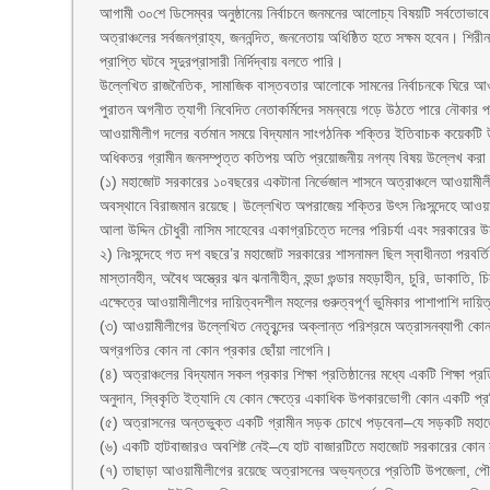
আগামী ৩০শে ডিসেম্বর অনুষ্ঠানেয় নির্বাচনে জনমনের আলোচ্য বিষয়টি সর্বতোভাবে ন
অত্রাঞ্চলের সর্বজনগ্রাহ্য, জননন্দিত, জননেতায় অধিষ্ঠিত হতে সক্ষম হবেন। শিরী
প্রাপ্তি ঘটবে সূদুরপ্রাসারী নির্দিদ্বায় বলতে পারি।
উল্লেখিত রাজনৈতিক, সামাজিক বাস্তবতার আলোকে সামনের নির্বাচনকে ঘিরে আওয়া
পুরাতন অগনীত ত্যাগী নিবেদিত নেতাকর্মিদের সমন্বয়ে গড়ে উঠতে পারে নৌকার পক
আওয়ামীলীগ দলের বর্তমান সময়ে বিদ্যমান সাংগঠনিক শক্তির ইতিবাচক কয়েকটি উল্
অধিকতর গ্রামীন জনসম্পৃত্ত কতিপয় অতি প্রয়োজনীয় নগন্য বিষয় উল্লেখ করা
(১) মহাজোট সরকারের ১০বছরের একটানা নির্ভেজাল শাসনে অত্রাঞ্চলে আওয়ামীলী
অবস্থানে বিরাজমান রয়েছে। উল্লেখিত অপরাজেয় শক্তির উৎস নিঃসন্দেহে আওয়া
আলা উদ্দিন চৌধুরী নাসিম সাহেবের একাগ্রচিত্তে দলের পরিচর্যা এবং সরকারের উন
২) নিঃসন্দেহে গত দশ বছরে’র মহাজোট সরকারের শাসনামল ছিল স্বাধীনতা পরবর্তি য
মাস্তানহীন, অবৈধ অস্ত্রের ঝন ঝনানীহীন, হুন্ডা গুন্ডার মহড়াহীন, চুরি, ডাকাতি
এক্ষেত্রে আওয়ামীলীগের দায়িত্বদশীল মহলের গুরুত্বপূর্ণ ভুমিকার পাশাপাশি দ
(৩) আওয়ামীলীগের উল্লেখিত নেতৃবৃন্দের অক্লান্ত পরিশ্রমে অত্রাসনব্যাপী কো
অগ্রগতির কোন না কোন প্রকার ছোঁয়া লাগেনি।
(৪) অত্রাঞ্চলের বিদ্যমান সকল প্রকার শিক্ষা প্রতিষ্ঠানের মধ্যে একটি শিক্ষা 
অনুদান, স্বিকৃতি ইত্যাদি যে কোন ক্ষেত্রে একাধিক উপকারভোগী কোন একটি প্র
(৫) অত্রাসনের অন্তভুক্ত একটি গ্রামীন সড়ক চোখে পড়বেনা–যে সড়কটি মহা
(৬) একটি হাটবাজারও অবশিষ্ট নেই–যে হাট বাজারটিতে মহাজোট সরকারের কোন ন
(৭) তাছাড়া আওয়ামীলীগের রয়েছে অত্রাসনের অভ্যন্তরে প্রতিটি উপজেলা, পৌ