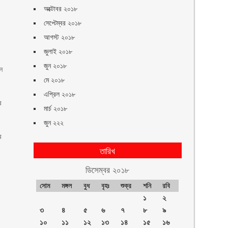
অক্টোবর ২০১৮
সেপ্টেম্বর ২০১৮
।
আগস্ট ২০১৮
জুলাই ২০১৮
জুন ২০১৮
ীন
মে ২০১৮
এপ্রিল ২০১৮
র
মার্চ ২০১৮
জুন ২২২
র
তারিখ
ডিসেম্বর ২০১৮
সোম
মঙ্গল
বুধ
বৃহঃ
শুক্র
শনি
রবি
১
২
৩
৪
৫
৬
৭
৮
৯
১০
১১
১২
১৩
১৪
১৫
১৬