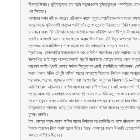
সীমান্তপিলার। মুক্তিযুদ্ধের চারণভূমি অত্রাঞ্চলের মুক্তিযুদ্ধের পক্ষশক্তির চো
ধরা দিয়েছে।
আমাদের মহান নবী ৪০বছরের পরিপক্ক বয়সে নবুয়ৎ পেয়েছিলেন-যখন আরব সমাজ ক
অত্রাঞ্চলের মুক্তিকামী মানুষের প্রতি তাঁর চোখ তুলে তাকিয়েছেন। তিনি স্বহস
৪০ বছর যাবৎ নির্বাচনী অভিজ্ঞতার আলোকে আওয়ামীলীগ আসন’টি পুণঃ উদ্ধারের দু
স্থানীয় আওয়ামী নেতাদের গুনাক্ষরেও অনুচ্ছারীত উক্ত দু’টি ইস্যু অপ্রত্যাশিতভ
প্রথমতঃ-আওয়ামীলীগের পক্ষে মহিলা ভোটের নগন্যতা’র সমস্যার সমাধান,
দ্বিতীয়তঃ–ছাগলনাইয়া উপজেলাঞ্চলে আওয়ামীলীগ প্রার্থিদের ভোট প্রাপ্তি’তে স্ব
উল্লেখিত দু’টি ইস্যু অংশগ্রহনকারী প্রার্থি বাছাইয়ের ক্ষেত্রে বলতে গেলে অপ্
কারনেই বলছি–‘ফেনী জেলার সর্বজন স্বিকৃত আওয়ামী রাজনীতি’র অভিভাবক, ফেনী জে
জনাব “আলা উদ্দিন চৌধুরী নাসিম” সাহেব অপ্রত্যাশিতভাবে নির্বাচন করার আগ্
প্রত্যক্ষ, পরোক্ষ, প্রচ্ছন্ন সমর্থন এবং প্রশ্নাতীত আনুগত্য বিদ্যমান ছিল–নিঃস
আমি বিশ্বাস করি–জনাব নাসিম সাহেবের আওয়ামী পরিবারে’র এই অন্ধ সমর্থন ছিল
প্রসুত এবং তাঁর একাগ্রচিত্তে দলের পরিচয্যায় গড়ে উঠা নতুন প্রজম্মের একান্
প্রধান ইস্যু’র মধ্যে একটিও তাঁর নির্বাচনে জেতার ক্ষেত্রে কায্যকর বা মিমা
বাস্তবতাকে ক্ষনিকের জন্যে হার মানিয়েছিল।জনাব নাসিম সাহেবের প্রশ্নাতীত ব্
ফুসরৎ পাননি।
ইহা একান্ত সত্য–জনাব নাসিম সাহেব নির্বাচনে আওয়ামীলীগের পক্ষে বাঁধভাঙ্গা
টানতে পারতেন কিনা যথেষ্ট সন্দেহ ছিল। ইহার একমাত্র কারন বিএনপি চেয়ারপার্সন 
আসনে অধিষ্ঠিত ছিলেন।