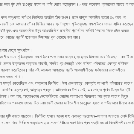
খের জলে সৃষ্ট সেই দুঃখ্যের মহাসাগর পাড়ি দেয়ার মহেন্দ্রক্ষন ৪০ বছর অপেক্ষার প্রহরশেষে হাতের নাগাল
াল অন্ধকারে সর্বাংশে নিমজ্জিত হয়েছিল ঠিক তখন। মহান রাব্বুল আলামীন হয়তো ৪০ বছর পর
্তে ফেনী ১নং আসনের গৌরব ফিরিয়ে আনার সুবর্ণ সুযোগ মুক্তিযুদ্ধের পক্ষশক্তির সামনে হাজির করেছে
টি বৃহৎ এবং অমিমাংসীত ইস্যু আওয়ামীলীগ মনোনীত প্রার্থিদের সর্বদাই পিছনের দিকে টেনে ধরেছে।
াবে এবারের প্রার্থি মনোনয়নে মিমাংসার কুল পেয়েছে বলা যায়।
ল্পতা হেতু’র মূলৎপাটন।
রত্যাশীত ভাবে মুক্তিযুদ্ধের পক্ষশক্তির পক্ষে মহান আল্লাহ স্বহস্তে মিমাংসা করে দিয়েছেন। কথাটি এ
লার উন্নয়নের অন্যতম কান্ডারী, মাননীয় প্রধানমন্ত্রী ‘শেখ হাসিনা’ পরিবারের একান্ত ঘনিষ্টজন
রহ প্রকাশ করেছিলেন। তাঁর এই আচমকা আগ্রহের প্রতি আওয়ামীলীগের সর্বস্তরের নেতাকর্মীদের
ন্দেহে বলতে পারি।
 সম্পূর্ণ এককেন্দ্রিক এবং বাস্তবতা বিবর্জিত। ইহা কেবলমাত্র একান্তই আওয়ামী পরিবারে’র আবেগ
ত আদর্শিক অনুপ্রেরণা, আনুগত্য প্রসূত। অস্বিকারের উপায় নেই–এর পেছনে পুর্বের উল্লেখিত দুটি
ংসীত ছিলনা। বলা যায়, অত্রাঞ্চলের নেতাকর্মিগনের ভোটের আবহাওয়া বিবেচনায় আপ্লোত আবেগ নিগূড়
যাক্তিগত গ্রহনযোগ্যতার বিবেচনায় ফেনী জেলার দায়িত্বশীল নেতৃবৃন্দও হয়তোবা গভীরভাবে চিন্তা করা
 জোয়ার সৃষ্টি করতে পারতেন। নির্বাচিত হওয়ার জন্যে যাহা একান্ত প্রয়োজন–আপামর জনগনের ভোট তিন
খালেদা জিয়া দীর্ঘকাল অত্রাঞ্চল হতে সংসদ নির্বাচনে অংশ নিয়ে প্রধানমন্ত্রী নয়তো বিরোধীদলীয় নেত্র