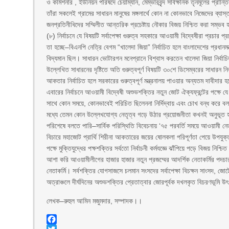
ও কমিশনার , ইউনিয়ন পরিষদে চেয়াম্যান, মেম্ভারবৃন্দ সার্বক্ষনিক তৃনমূলের প্রান্
তাঁরা সকলেই গ্রামের সাধারন মানুষের মঙ্গলার্থে কোন না কোনভাবে নিজেদের ব্যা
জনপ্রতিনীধিদের সম্মিলীত আন্তরিক প্রচেষ্টায় নৌকার বিজয় নিশ্চিত করা সম্
(৮) নির্বাচনে যে বিষয়টি সর্বাপেক্ষা গুরুত্ব সহকারে আওয়ামী বিদ্বেষীরা প্রচ
তা হচ্ছে–বিএনপি নেত্রি বেগম “খালেদা জিয়া” নির্বাচিত হলে বাংলাদেশের প্রধানম
বিদ্যমান ছিল। সাধারন ভোটারগন মনেপ্রানে বিশ্বাস করতেন খালেদা জিয়া নির্বা
উল্লেখিত সাধারনের দৃষ্টিতে অতি গুরুত্বপূর্ণ বিষয়টি ৩০শে ডিসেম্বরের সাধারন ন
আকতার নির্বাচিত হলে সরকারের গুরুত্বপূর্ণ মন্ত্রনালয় পাওয়ার অন্যতম দাবীদার 
এবারের নির্বাচনে আওয়ামী বিদ্বেষী অশুভশক্তির নতুন জোট ঐক্যফ্রন্টের পক্ষে য
সাথে কোন সময়ে, কোনভাবেই পরিচিত ছিলেননা নির্দিদ্বায় এবং চোখ বন্ধ করে বলা
মধ্যে তেমন কোন উল্লেখযোগ্য নেতৃত্ব গড়ে উঠার প্রয়োজনীতা কখনই অনুভূত
পরিশেষে বলতে পারি–সার্বিক পরিস্থিতি বিবেচনায় ‘৭৫ পরবর্তি সময়ে আওয়ামী নেতৃ
বিচারে মহাজোট প্রার্থি শিরীনা আকতারের জয়ের ষোলকলা পরিপূর্ণতা পেয়ে উপযুক্
পক্ষে মুক্তিযুদ্ধের পক্ষশক্তির সর্বতো নির্বাচনী কর্মযজ্ঞে ঝাঁপিয়ে পড়ে বিজয় নিশ
আশা করি আওয়ামীলীগের হাজার হাজার নতুন প্রজম্মের আদর্শিক নেতাকর্মির পদচারন
নেতাকর্মি। সর্বশক্তির যোগসাজসে চলমান সংসদের সর্বাপেক্ষা বিচক্ষন সাংসদ, জোটে
অত্রাঞ্চলে দীর্ঘদিনের অশুভশক্তির প্রেতাত্বার জোরপূর্বক দখলকৃত বিচরণভূমি
লেখক–রুহুল আমিন মজুমদার, সম্পাদক।।