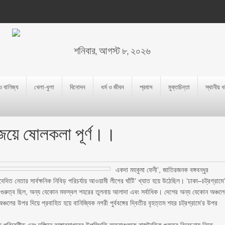
শনিবার, আগস্ট ৮, ২০২৬
 ও বাণিজ্য
খেলা-ধুলা
বিনোদন
ধর্ম ও জীবন
প্রবাস
মুক্তচিন্তা
স্থানীয় 
র জয়ে ষোলকলা পূর্ণ।।
একদা মহকুমা ফেনী’, জাতিরজনক বঙ্গবন্ধুর
েদিত নেতার সার্বক্ষনিক নিবিড় পরিচর্যায় আওয়ামী লীগের ঘাঁটি’ খ্যাত হয়ে উঠেছিল। ‘ঢাকা–চট্রগ্রামে
িক গুরুত্ব ছিল, অন্য যেকোন মফস্বল শহরের তুলনায় আলাদা এবং সর্বাধিক। দেশের অন্য যেকোন অঞ্চল
ঞ্চলের উপর দিয়ে প্রবাহিত হয়ে বানিজ্যিক নগরী পুর্ববঙ্গের দ্বিতীয় বৃহত্তম শহর চট্রগ্রামে’র উপর