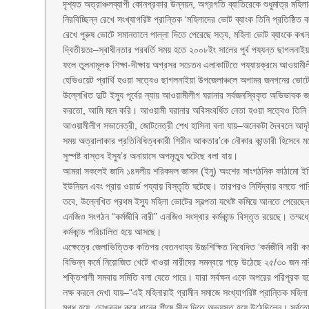
দৃশ্যত অত্রাঞ্চলব্যাপী কোনপ্রকার উন্নয়ন, অগ্রগতি ব্যাতিরেকে শুধুমাত্র মহি
নিরবিচ্ছিন্ন রেখে সংখ্যাগরিষ্ট প্রান্তিক ‘মহিলাদের ভোট ব্যাংক তিনি প্রতিষ
রেখে পুরুষ ভোটে সমানতালে পাল্লা দিতে পেরেছে সত্য, মহিলা ভোট ব্যাংকে ক
দ্বিতীয়তঃ–স্বাধীনতার পরবর্তি সময় হতে ২০০৮ইং সালের পুর্ব পয্যন্ত ছাগলনা
ফলে তুলনামূলক শিক্ষা-দীক্ষায় অগ্রসর সচেতন এলাকাটিতে পয্যায়ক্রমে আওয়া
হেভিওয়েট প্রার্থি হওয়া সত্বেও ছাগলনাইয়া উপজেলাঞ্চলে অপামর জনগনের ভোটে
উল্লেখিত দুটি ইস্যু পূর্বের ন্যায় আওয়ামীলীগ ঘরানার সর্বজনস্বিকৃত অভিভাবক জ
করতো, আমি মনে করি। আওয়ামী ঘরানার অবিসংবর্ধিত নেতা হওয়া সত্বেও তিনি 
আওয়ামীলীগ সভানেত্রী, জোটনেত্রী শেখ হাসিনা বলা যায়–অনেকটা দৈববলে আদৃষ্
সময় অত্রালাকার প্রতিনিধিত্বকারী শিরীন আকতার’কে নৌকার কান্ডারী হিসেবে
সুস্পষ্ট বাস্তব ইস্যু’র অনায়াসে অপমৃত্যু ঘটেছে বলা যায়।
আমরা সকলেই জানি ১৪দলীয় শরিকদল জাসদ (ইনু) অংশের সাংগঠনিক কাঠামো ইতিমধ
ইউনিয়ন এবং প্রায় ওয়ার্ড পয্যায় বিস্তৃতি ঘটেছে। তারপরও নির্দিদ্বায় বলতে প
তবে, উল্লেখিত প্রথম ইস্যু মহিলা ভোটের স্বল্পতা যথেষ্ট কমিয়ে আনতে পেরেছ
এনজিও সংগঠন “কর্মজীবি নারী” এনজিও সংস্থার কর্মকান্ড বিস্তৃত রয়েছে। তম্মধ্
কর্মকান্ড পরিচালিত হয়ে আসছে।
এক্ষেত্রে জেলাভিত্তিক কতিপয় বেতনধায্য উচ্চশিক্ষিত নিবেদিত ‘কর্মজীবি নারী কর্মক
বিভিন্ন কর্মে নিয়োজিত খেটে খাওয়া নারীদের সমন্বয়ে গড়ে উঠেছে ২৫/৩০ জন ন
শক্তিশালী সমবায় সমিতি বলা যেতে পারে। যারা সর্বক্ষন একে অপরের পরিপূরক হ
লক্ষ করলে দেখা যায়–“এই মহিলারাই গ্রামীন সমাজে সংখ্যাগরিষ্ট প্রান্তিক ম
মুগ্ধ হয়ে, চোখবন্ধ করে ধানের শীষে সীল দিতে অভ্যস্ত হয়ে উঠেছিলেন। সর্বতোভাবে