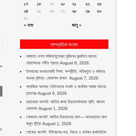
১৭
১৮
১৯
২০
২১
২২
২৩
২৪
২৫
২৬
২৭
২৮
২৯
৩০
৩১
« নভে
জানু »
সাম্প্রতিক সংবাদ
বঙ্গমাতা বেগম ফজিলাতুন্নেছা মুজিবের জন্মদিনে জাবেদ
মোহাম্মদের গভীর শ্রদ্ধা
August 8, 2026
»
ইসলামের মানবতাবাদী শিক্ষা: সম্প্রীতি, সহিষ্ণুতা ও মর্যাদার
অনন্য দৃষ্টান্ত: মোহাম্মদ হাসান
August 7, 2026
সামাজিক অবক্ষয়: নৈতিকতার সংকট ও মানবিক সমাজ গঠনের
চ্যালেঞ্জ
August 6, 2026
রক্তঝরা আগস্ট: জাতির জন্য চিরবেদনাদায়ক স্মৃতি: জাবেদ
মোহাম্মদ
August 1, 2026
শোকাবহ আগস্ট: জাতির চিরবেদনার মাস— আবদুল্লাহ আল
মামুন ভূঁইয়া
August 1, 2026
এম
শোকের আগস্ট: ইতিহাসের দায়, বিচার ও বর্তমান রাজনৈতিক