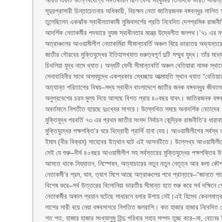
আরও একটি উল্লেখযোগ্য সঙ্গতকারন ছিল ফেনী মহকুমার তিনদিকে ভারত সীমান্ত পর
সূদুরপ্রাসারী চিন্তাচেতনার অধিকারী, বিচক্ষন নেতা জাতিরজনক বঙ্গবন্ধুর লালিত
তুলেছিলেন একঝাঁক স্বাধীনতাকামী মুজিবাদর্শের প্রতি নিবেদিত দেশপ্রমিক রাজনী
আদর্শিক নেতাকর্মীর পদভারে ন্যুজ স্বাধীনতার মন্ত্রে উদ্বেলীত জনপথ।’৭১ এর মহ
অত্রাঞ্চলের আওয়ামীলীগ নেতাকর্মিরা সীমান্তবর্তি অঞ্চল ঘিরে ভারতের অভ্যন্তরে 
জাতীর গৌরবের মুক্তিযুদ্ধের ইতিহাসখ্যাত গুরুত্বপূর্ণ দুটি সম্মুখ যুদ্ধ। তাঁর ম
চিথলিয়া যুদ্ধ নামে খ্যাত। অন্যটি ফেনী সীমান্তবর্তি অঞ্চল বেতিয়ারা নামক স্থা
সেনাবাহিনীর সাথে অসমযুদ্ধে একপ্রকার স্বেচ্ছায় আত্মাহুতি স্থান খ্যাত “বেতিয়ার
অত্যান্ত পরিতাপের বিষয়–সদ্য স্বাধীন বাংলাদেশে জাতীর জনক বঙ্গবন্ধুর জীবতবস
অনুপ্রবেশের চরম মুল্য দিয়ে আসছে বিগত প্রায় ৪০বছর যাবৎ। জাতিরজনক বঙ্গবন্ধুর অ
অবর্তমানে নিপতীত হয়েছে দুঃখ্যের সাগরে। উল্লেখিত সময়ে অনাদর্শিক নেতাদে
মুক্তিযুদ্ধ পরবর্তি ৭৩ এর প্রথম জাতীয় সংসদ নির্বাচন কেন্দ্রিক রাজনীতি’র ধার
মুক্তিযুদ্ধের পক্ষশক্তি’র ঘরে বিদ্রোহী প্রার্থি হানা দেয়। আওয়ামীলীগের সর্বস্ব
ইমাম (বীর বিক্রম) সাহেবের উত্থান ঘটে এই আসনটিতে। উল্লেখ্য আওয়ামীলীগের
সেই যে শুরু–দীর্ঘ ৪০বছর আওয়ামীলীগ সহ সর্বস্তরের মুক্তিযুদ্ধের পক্ষশক্ত
আসতে থাকে নিয্যাতন, নিস্পেষন, অত্যাচারের নতুন নতুন নেতৃত্ব আর কলা 
নেতাকর্মী’র শ্রম, ঘাম, ত্যাগ মিশে আছে অত্রাঞ্চলের পথে প্রান্তরে–“জানতে প
বিশেষ করে–সর্ব উত্তরের বিলোনিয়া ভারতীয় সীমান্ত হতে শুরু করে সর্ব দক্ষিন
নেতাকর্মীর অকাল প্রয়ান ঘটেছে সাধারনে বলার উপায় নেই।এই হিসেব কেবলমাত্র বল
লাশের সারী বয়ে নেয়া বঙ্গবসাগরে নিপতিত জলরাশি। কত হাজার হাজার নিবেদিত 
শত শত, হাজার হাজার সংখ্যালুঘু হিন্দু পরিবার সহায় সম্পদ তুচ্ছ করে–মা, বোন