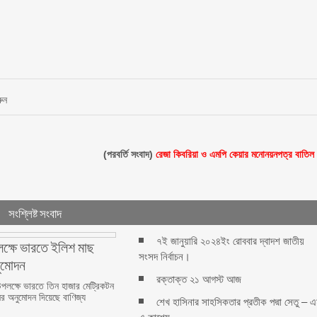
রুন
(পরবর্তি সংবাদ)
রেজা কিবরিয়া ও এমপি কেয়ার মনোনয়নপত্র বাতিল
সংশ্লিষ্ট সংবাদ
৭ই জানুয়ারি ২০২৪ইং রোববার দ্বাদশ জাতীয়
পলক্ষে ভারতে ইলিশ মাছ
সংসদ নির্বাচন।
ুমোদন
রক্তাক্ত ২১ আগস্ট আজ
 উপলক্ষে ভারতে তিন হাজার মেট্রিকটন
ির অনুমোদন দিয়েছে বাণিজ্য
শেখ হাসিনার সাহসিকতার প্রতীক পদ্মা সেতু – 