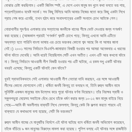
বোঝার চেষ্টা করছিলাম। একটি জিনিস স্পষ্ট, এ দেশে এখন মানুষ মন খুলে কথা বলতে ভয় পায়,
পত্রপত্রিকাও যথেষ্ট সতর্ক। সব কিছু মিলিয়ে আমি আমার নিজের মতো করে কিছু একটা লিখে
প্রায় শেষ করে এনেছি, তখন হঠাৎ করে সংবাদপত্রের একটি সংবাদে চোখ আটকে গেল।
নোয়াখালীর সুবর্ণচর এলাকায় চার সন্তানের জননীকে ধানের শীষে ভোট দেওয়ার জন্য গণধর্ষণ
করা হয়েছে। (আজকাল প্রায়ই ‘গণধর্ষণ’ শব্দটি চোখে পড়ে; কিন্তু এখনো আমি এটিতে
অভ্যস্ত হতে পারিনি বাংলা ভাষায় এর চেয়ে ভয়ংকর কোনো শব্দ আছে কি না আমার জানা
নেই।) ২০০১ সালের নির্বাচনে বিএনপি-জামায়াত বিজয়ী হওয়ার পর আমরা অনেকবার এ ধরনের
ঘটনা ঘটতে দেখেছি। আমি ধরেই নিয়েছিলাম সেটি এখন অতীত। এখন এটি আর কখনো ঘটবে
না। কিন্তু নির্বাচনে আওয়ামী লীগ বিজয়ী হওয়ার পর এটি ঘটেছে, এ রকম শুধু একটি ঘটনার
খবরই এসেছে; কিন্তু একটি ঘটনাই কেন ঘটবে?
খুবই স্বাভাবিকভাবে সেই এলাকার আওয়ামী লীগ নেতারা দাবি করছেন, এর সঙ্গে আওয়ামী
লীগের কোনো যোগাযোগ নেই। ধর্ষিতা জননী কিন্তু তা বলছেন না, তিনি রুহুল আমীন নামে
সুনির্দিষ্ট একজন মানুষের নাম উল্লেখ করে পুরো ঘটনার বর্ণনা দিয়েছেন। তাঁর নিরক্ষর স্বামী ও
স্কুলপড়ুয়া মেয়েসহ সবাইকে বেঁধে রেখে তাঁকে ধর্ষণ করার জন্য ১০-১২ জন মানুষ বাইরে নিয়ে
গেছে—আমি কী অবলীলায় বাক্যটি লিখে ফেললাম; কিন্তু কেউ কি কল্পনা করতে পারবে এই
বাক্যতে যে কথাগুলো বলা হয়েছে, সেটি কি ভয়ংকর?
রুহুল আমীন নামের যে মানুষটির নির্দেশে এই ঘটনা ঘটেছে বলে ধর্ষিতা জননী অভিযোগ করেছেন,
তাঁকে বাঁচিয়ে ৯ জন মানুষের বিরুদ্ধে মামলা করা হয়েছে। পুলিশ বলছে এই ঘটনার সঙ্গে রাজনীতি