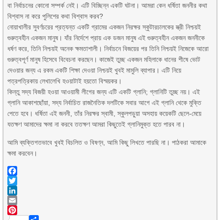
বা নির্বাচনের কোনো সম্পর্ক নেই। এটি বিচ্ছিন্ন একটি ঘটনা। আমরা কেন ধর্ষিতা জননীর কথা
বিশ্বাস না করে পুলিশের কথা বিশ্বাস করব?
নোয়াখালীর সুবর্ণচরের প্রত্যন্ত একটি গ্রামের একজন নিরক্ষর স্কুটারচালকের স্ত্রী নিশ্চয়ই
গুরুত্বহীন একজন মানুষ। যাঁর নির্দেশে প্রায় এক ডজন মানুষ এই গুরুত্বহীন একজন জননীকে
ধর্ষণ করে, তিনি নিশ্চয়ই অনেক ক্ষমতাশালী। নির্বাচনে বিজয়ের পর তিনি নিশ্চয়ই নিজেকে আরো
গুরুত্বপূর্ণ মানুষ হিসেবে বিবেচনা করছেন। কাজেই তুচ্ছ একজন মহিলাকে ধানের শীষে ভোট
দেওয়ার জন্য এ রকম একটি শিক্ষা দেওয়া নিশ্চয়ই খুবই মামুলি ব্যাপার। এটি নিয়ে
পত্রপত্রিকায় লেখালেখি হওয়াটাই হয়তো বিস্ময়কর।
কিন্তু সদ্য বিজয়ী হওয়া আওয়ামী লীগের জন্য এটি একটি গ্লানি; গ্লানিটি তুচ্ছ নয়। এই
গ্লানি আকাশছোঁয়া, সদ্য নির্বাচিত রাজনৈতিক দলটিকে সবার আগে এই গ্লানি থেকে মুক্তি
পেতে হবে। ধর্ষিতা এই জননী, তাঁর নিরক্ষর স্বামী, স্কুলপড়ুয়া অসহায় কয়েকটি ছেলে-মেয়ে
যতক্ষণ আমাদের ক্ষমা না করবে ততক্ষণ আমরা কিছুতেই গ্লানিমুক্ত হতে পারব না।
আমি ব্যক্তিগতভাবে খুবই বিচলিত ও বিষণ্ন, আমি কিছু লিখতে পারছি না। পাঠকরা আমাকে
ক্ষমা করবেন।
Facebook
Twitter
LinkedIn
Email