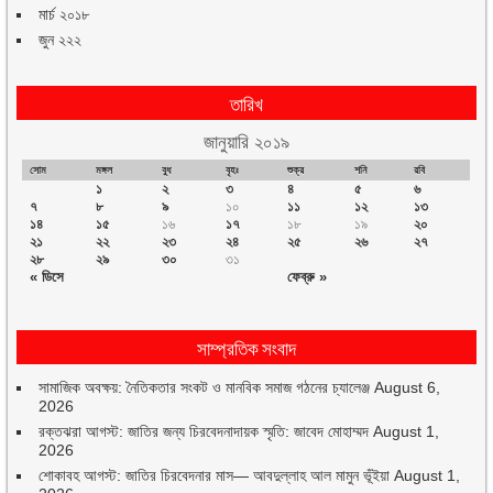
মার্চ ২০১৮
জুন ২২২
তারিখ
জানুয়ারি ২০১৯
সোম
মঙ্গল
বুধ
বৃহঃ
শুক্র
শনি
রবি
১
২
৩
৪
৫
৬
৭
৮
৯
১০
১১
১২
১৩
১৪
১৫
১৬
১৭
১৮
১৯
২০
২১
২২
২৩
২৪
২৫
২৬
২৭
২৮
২৯
৩০
৩১
« ডিসে
ফেব্রু »
সাম্প্রতিক সংবাদ
সামাজিক অবক্ষয়: নৈতিকতার সংকট ও মানবিক সমাজ গঠনের চ্যালেঞ্জ
August 6,
2026
রক্তঝরা আগস্ট: জাতির জন্য চিরবেদনাদায়ক স্মৃতি: জাবেদ মোহাম্মদ
August 1,
2026
শোকাবহ আগস্ট: জাতির চিরবেদনার মাস— আবদুল্লাহ আল মামুন ভূঁইয়া
August 1,