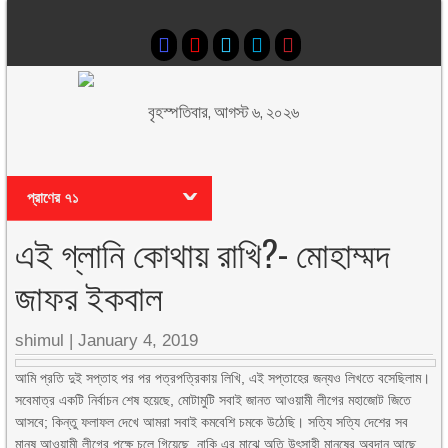
বৃহস্পতিবার, আগস্ট ৬, ২০২৬
প্রাণের ৭১
এই গ্লানি কোথায় রাখি?- মোহাম্মদ
জাফর ইকবাল
shimul
|
January 4, 2019
আমি প্রতি দুই সপ্তাহ পর পর পত্রপত্রিকায় লিখি, এই সপ্তাহের জন্যও লিখতে বসেছিলাম।
সবেমাত্র একটি নির্বাচন শেষ হয়েছে, মোটামুটি সবাই জানত আওয়ামী লীগের মহাজোট জিতে
আসবে; কিন্তু ফলাফল দেখে আমরা সবাই কমবেশি চমকে উঠেছি। সত্যি সত্যি দেশের সব
মানুষ আওয়ামী লীগের পক্ষে চলে গিয়েছে, নাকি এর মাঝে অতি উৎসাহী মানুষের অবদান আছে