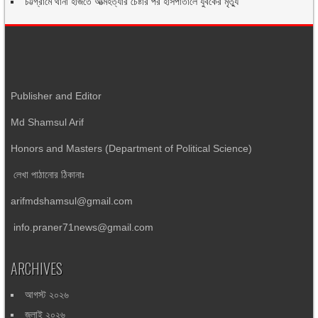
চট্টগ্রামে থানা হাজতে আত্মহত্যার চেষ্টার পর হাসপাতালে যুবকের মৃত্যু
Publisher and Editor
Md Shamsul Arif
Honors and Masters (Department of Political Science)
লেখা পাঠানোর ঠিকানাঃ
arifmdshamsul@gmail.com
info.praner71news@gmail.com
ARCHIVES
আগস্ট ২০২৬
জুলাই ২০২৬