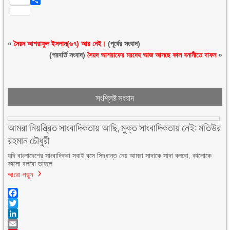
Pinterest
Share
«
সৈয়দ আশরাফুল ইসলাম(৬৭) আর নেই।
(পূর্বের সংবাদ)
(পরবর্তি সংবাদ)
সৈয়দ আশরাফের মরদেহ আজ আসছে কাল বনানীতে দাফন
»
সংশ্লিষ্ট সংবাদ
আমরা নিয়ন্ত্রিত সাংবাদিকতায় আছি, মুক্ত সাংবাদিকতায় নেই: মতিউর
রহমান চৌধুরী
যদি বাংলাদেশের সাংবাদিকরা সবাই বসে সিদ্ধান্ত নেয় আমরা সাদাকে সাদা বলবো, কালোকে
কালো বলবো তাহলে
আরো পড়ুন
Facebook
Twitter
LinkedIn