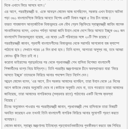
দিকে এখানে ফিরে আসবে বলে।’
এর আগে, পররাষ্ট্রমন্ত্রী ড. একে আবদুল মোমেন আজ বলেছিলেন, সরকার এখন উহানে আটকা
পড়া ৩৬১ বাংলাদেশিকে ফিরিয়ে আনতে বিশেষ একটি বিমান সন্ধ্যা ৫ টায় চীন যাচ্ছে।
হযরত শাহজালাল আন্তর্জাতিক বিমানবন্দরে এক যৌথ প্রেস ব্রিফিংয়ে স্বাস্থ্যমন্ত্রী জাহিদ মালেক
সাংবাদিকদের বলেন, এখনও পর্যন্ত আমরা জানি উহান থেকে দেশে ফিরে আসতে ইচ্ছুক ৩৬১ জন
বাংলাদেশি নিবন্ধনভুক্ত হয়েছে, এর মধ্যে ১৯টি পরিবারের সঙ্গে ২০টি শিশু রয়েছে।’
পররাষ্ট্রমন্ত্রী জানান, প্রবাসী বাংলাদেশীদের বিমানবন্দর থেকে সরাসরি আশকোনা হজ ক্যাম্পে
পাঠানো হবে। সেখানে পরের ১৪ দিন রাখা হবে। তিনি বলেন, আগতরা অসুস্থ নয়, তবে আমরা
কোনও ঝুঁকি নিতে চাই না।
করোনা ভাইরাসের প্রাদুর্ভাবের পর থেকে প্রধানমন্ত্রী শেখ হাসিনা বিশেষত বাংলাদেশী
শিক্ষার্থীদের ভাগ্য নিয়ে উদ্বিগ্ন। তিনি পররাষ্ট্র মন্ত্রণালয়কে চীনে অবস্থানরত যারা ‘ফিরে
আসতে ইচ্ছুক’ তাদেরকে ফিরিয়ে আনার পদক্ষেপ নিতে নির্দেশ দেন।
আব্দুল মোমেন বলেন, ‘এর আগে, চীন সরকার আমাদের বলেছিল, তারা উহান থেকে ১৪ দিনের
আগে কাউকে ফেরার অনুমোতি দেবে না।কাউকে অনুমতি দেবে না, তবে গতরাতে তারা আমাদের
জানিয়েছে, তারা আমাদের নাগরিকদের (শুক্রবার রাতে) পাঠানোর একটি বিশেষ ব্যবস্থা
নিয়েছে।’
চীনের অনুমোদন পাওয়ার পর পররাষ্ট্রমন্ত্রী জানান, প্রধানমন্ত্রী শেখ হাসিনাকে তারা বিষয়টি
অবহিত করেছেন এবং তখনই তিনি বাংলাদেশী নাগরিক ফিরিয়ে আনার সুযোগটি গ্রহণ করতে
বলেছেন।
মোমেন জানান, স্বাস্থ্য মন্ত্রণালয় ইতিমধ্যে প্রত্যাবর্তনকারীদের পৃথকীকরণ করতে হজ শিবিরে