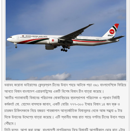
ভয়াবহ করোনা ভাইরাসের কেন্দ্রস্থল চীনের উহান শহরে আটকে পড়া ৩৬১ বাংলাদেশিকে ফিরিয়ে
আনতে বিমান বাংলাদেশ এয়ারলাইন্সের একটি বিশেষ বিমান চীন যাত্রা করেছে।
‘জাতীয় পতাকাবাহী বিমানের পরিচালক মোকাব্বিরের ব্যবস্থাপনা পরিচালক ও প্রধান নির্বাহী
কর্মকর্তা মো. হোসেন বাসসকে জানান, একটি বোয়িং ৭৭৭-৩০০ ইআর বিমান ১৪ জন ক্রু ও
চারজন চিকিৎসককে নিয়ে হজরত শাহজালাল আন্তর্জাতিক বিমানবন্দর থেকে আজ সন্ধ্যা ৬ টার
দিকে উহানের উদ্দেশ্যে যাত্রা করেছে। এটি স্থানীয় সময় রাত সাড়ে দশটায় চীনের উহান শহরে
পৌঁছবে।
তিনি বলেন, আশা করা হচ্ছে, বাংলাদেশী নাগরিকদের নিয়ে বিমানটি আগামীকাল ভোর রাত ২টার