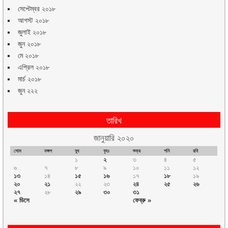
সেপ্টেম্বর ২০১৮
আগস্ট ২০১৮
জুলাই ২০১৮
জুন ২০১৮
মে ২০১৮
এপ্রিল ২০১৮
মার্চ ২০১৮
জুন ২২২
তারিখ
জানুয়ারি ২০২০
সোম
মঙ্গল
বুধ
বৃহঃ
শুক্র
শনি
রবি
১
২
৩
৪
৫
৬
৭
৮
৯
১০
১১
১২
১৩
১৪
১৫
১৬
১৭
১৮
১৯
২০
২১
২২
২৩
২৪
২৫
২৬
২৭
২৮
২৯
৩০
৩১
« ডিসে
ফেব্রু »