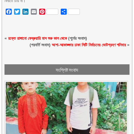
ফিরতে চায় না।
Facebook
Twitter
LinkedIn
Email
Pinterest
Share
«
রক্তে রাঙ্গানো ফেব্রুয়ারি মাস শুরু কাল থেকে
(পূর্বের সংবাদ)
(পরবর্তি সংবাদ)
আশা-আকাঙ্ক্ষার ঢাকা সিটি নির্বাচনের ভোটগ্রহণ শনিবার
»
সংশ্লিষ্ট সংবাদ