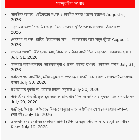
সাম্প্রতিক সংবাদ
সামাজিক অবক্ষয়: নৈতিকতার সংকট ও মানবিক সমাজ গঠনের চ্যালেঞ্জ
August 6,
2026
রক্তঝরা আগস্ট: জাতির জন্য চিরবেদনাদায়ক স্মৃতি: জাবেদ মোহাম্মদ
August 1,
2026
শোকাবহ আগস্ট: জাতির চিরবেদনার মাস— আবদুল্লাহ আল মামুন ভূঁইয়া
August 1,
2026
শোকের আগস্ট: ইতিহাসের দায়, বিচার ও বর্তমান রাজনৈতিক বাস্তবতা: মোহাম্মদ হাসান
July 31, 2026
ইসলামে অসাম্প্রদায়িক সমাজব্যবস্থা ও মদিনা সনদের তাৎপর্য -মোহাম্মদ হাসান
July 31,
2026
প্রতিশোধের রাজনীতি, দলীয় কোন্দল ও গণতন্ত্রের সংকট: কোন পথে বাংলাদেশ?-মোহাম্মদ
হাসান
July 30, 2026
মীরসরাইয়ে যুবলীগের বিক্ষোভ মিছিল অনুষ্ঠিত
July 30, 2026
পরিবর্তনের পথে ঐক্যের চ্যালেঞ্জ: ৫ আগস্টের শিক্ষা ও বর্তমান বাস্তবতা -জাবেদ মোহাম্মদ
July 29, 2026
মন্ত্রীত্ব, উন্নয়ন ও উত্তরাধিকার: মানুষের নেতা ইঞ্জিনিয়ার মোশাররফ হোসেন-পর্ব–৭
(সমাপনী)
July 16, 2026
মানবতার সেবায় জাবেদ মোহাম্মদ: দক্ষিণ চট্টগ্রামে বন্যাদুর্গতদের মাঝে রান্না করা খাবার
বিতরণ
July 16, 2026