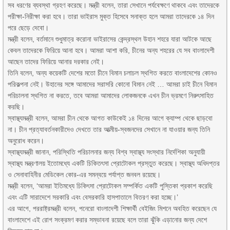
সব ধরণের ব্যবস্থা গ্রহণ করেছে। মন্ত্রী বলেন, তারা সেখানে পর্যবেক্ষণে থাকবে এবং তাদেরকে
পরীক্ষা-নিরীক্ষা করা হবে। তারা ভাইরাস মুক্ত হিসেবে সনাক্ত হলে আমরা তাদেরকে ১৪ দিন
পরে ছেড়ে দেবো।
মন্ত্রী বলেন, বর্তমানে শুধুমাত্র করোনা ভাইরাসের কেন্দ্রস্থল উহান শহরে যারা আটকে আছে
কেবল তাদেরকে ফিরিয়ে আনা হবে। আমরা আশা করি, চীনের অন্য শহরের যে সব বাংলাদেশী
আছেন তাদের ফিরিয়ে আনার দরকার নেই।
তিনি বলেন, অন্য কয়েকটি দেশের মতো চীনে বিমান চলাচল স্থগিত করতে বাংলাদেশের কোনও
পরিকল্পনা নেই। উহানের সঙ্গে আমাদের সরাসরি কোনো বিমান নেই … আমরা চাই চীনে বিমান
পরিচালনা স্থগিত না করতে, তবে আমরা আমাদের লোকজনকে এখন চীন ভ্রমণে নিরুৎসাহিত
করছি।
স্বাস্থ্যমন্ত্রী বলেন, আমরা চীন থেকে আগত কাউকেই ১৪ দিনের আগে ক্যাম্প থেকে ছাড়বো
না। চীন প্রত্যাবর্তনকারীদেও দেখতে তার আত্মীয়-স্বজনদের সেখানে না যাওয়ার জন্য তিনি
অনুরোধ করেন।
স্বাস্থ্যমন্ত্রী জানান, পরিস্থিতি পরিচালনার জন্য বিশ্ব স্বাস্থ্য সংস্থার নির্দেশিকা অনুযায়ী
স্বাস্থ্য মন্ত্রণালয় ইতোমধ্যে একটি চিকিতৎসা প্রোটোকল প্রস্তুত করেছে। স্বাস্থ্য অধিদপ্তর
ও সেনাবাহিনীর মেডিকেল কোর-এর সমন্বয়ে পর্যাপ্ত জনবল রয়েছে।
মন্ত্রী বলেন, ‘আমরা ইতিমধ্যে চিকিৎসা প্রোটোকল সম্পর্কিত একটি পুস্তিকা প্রকাশ করেছি
এবং এটি সারাদেশে সরকারি এবং বেসরকারি হাসপাতালে বিতরণ করা হচ্ছে।’
এর আগে, পররাষ্ট্রমন্ত্রী বলেন, পনেরো বাংলাদেশী শিক্ষার্থী বেইজিং মিশনে অবহিত করেছেন যে
বাংলাদেশে এই রোগ সংক্রমণ করার সম্ভাবনা রয়েছে বলে তারা ঝুঁকি এড়ানোর জন্য দেশে