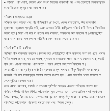
● বইপড়া, গান শোনা, সিনেমা দেখা অথবা নিয়মের পরিপন্থী নয়, এমন যেকোনো বিনোদনমূলক
কাজে নিজেকে ব্যস্ত রাখা যেতে পারে।
পরিবারের সদস্যদের জন্যঃ
বর্তমানে সুস্থ আছেন এবং যাঁর দীর্ঘমেয়াদি রোগগুলো, যেমন ডায়াবেটিস, উচ্চ রক্তচাপ,
ক্যানসার, অ্যাজমা প্রভৃতি নেই, এমন একজন নির্দিষ্ট ব্যক্তিকে পরিচর্যাকারী হিসেবে নিয়োজিত
করতে হবে। তিনি ওই ঘরে বা পাশের ঘরে থাকবেন, অবস্থান বদল করবেন না।কোয়ারেন্টিনে
আছে এমন কারও সঙ্গে কোনো অতিথিকে দেখা করতে দেওয়া যাবে না।
পরিচর্যাকারীর কী করণীয়ঃ
নিয়মিত হাত পরিষ্কার করবেন। বিশেষ করে কোয়ারেন্টিনে থাকা ব্যক্তির সংস্পর্শে এলে, খাবার
তৈরির আগে ও পরে, খাওয়ার আগে, গ্লাভস বা হাতমোজা পরার আগে ও খোলার পরে, যখনই
হাত দেখে নোংরা মনে হয়, খালি হাতে ও ঘরের কোনো কিছু স্পর্শ করবেন না।
কোয়ারেন্টিনে থাকা ব্যক্তির পরিচর্যায় ব্যবহৃত মাস্ক, গ্লাভস, টিস্যু ইত্যাদি অথবা অন্য
আবর্জনা ওই ঘরে ঢাকনাযুক্ত ময়লার পাত্রে রাখতে হবে। এসব আবর্জনা খোলা জায়গায় না
ফেলে পুড়িয়ে ফেলতে হবে।
ঘরের মেঝে, আসবাব, টয়লেট ও বাথরুম প্রতিদিন অন্তত একবার পরিষ্কার করতে হবে।
ব্লিচিং পাউডার পানিতে মিশিয়ে ভালোভাবে মুছে ফেলতে হবে। কোয়ারেন্টিনে থাকা ব্যক্তিকে
নিজের কাপড়, বিছানার চাদর, তোয়ালেসহ ব্যবহৃত কাপড় গুঁড়া সাবান বা কাপড় কাচার সাবান ও
পানি দিয়ে ভালোভাবে পরিষ্কার করতে বলুন এবং শুকিয়ে ফেলুন।