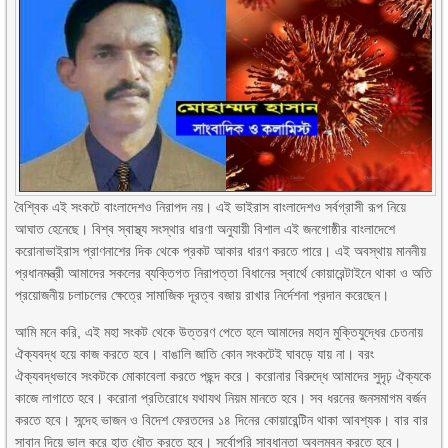
বৈশ্বিক এই সংকটে বাংলাদেশও নিরাপদ নয়। এই ভাইরাস বাংলাদেশও সর্বগ্রাসী রূপ নিয়ে
আঘাত হেনেছে। বিশ্ব স্বাস্থ্য সংস্থার ধারণা অনুযায়ী বিশাল এই জনগোষ্ঠীর বাংলাদেশে
করোনাভাইরাস প্রাণনাশের দিক থেকে প্রকট আকার ধারণ করতে পারে। এই অবস্থায় মাননীয়
প্রধানমন্ত্রী আমাদের সকলের ব্যক্তিগত নিরাপত্তা বিধানের স্বার্থে কোয়ারেন্টাইনে থাকা ও অতি
প্রয়োজনীয় চলাচলের ক্ষেত্রে সামাজিক দূরত্ব বজায় রাখার নির্দেশনা প্রদান করেছেন।
আমি মনে করি, এই মহা সংকট থেকে উত্তরণ পেতে হলে আমাদের মহান মুক্তিযুদ্ধের চেতনায়
ঐক্যবদ্ধ হয়ে কাজ করতে হবে। বাঙালি জাতি কোন সংকটেই ঘাবড়ে যায় না। বরং
ঐক্যবদ্ধভাবে সংকটকে মোকাবেলা করতে পছন্দ করে। করোনার বিরুদ্ধে আমাদের সুদৃঢ় ঐক্যকে
কাজে লাগাতে হবে। করোনা প্রতিরোধে যথাযথ নিয়ম মানতে হবে। সব ধরনের জনসমাগম বর্জন
করতে হবে। সন্দেহ ভাজন ও বিদেশ ফেরতদের ১৪ দিনের কোয়ারেন্টিন থাকা আবশ্যক। বার বার
সাবান দিয়ে ভাল করে হাত ধৌত করতে হবে। সর্বোপরি সাবধানতা অবলম্বন করতে হবে।