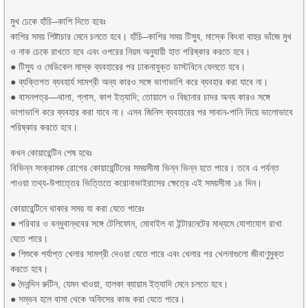
মুখ ঢেকে হাঁচি–কাশি দিতে হবেঃ
কাশির সময় শিষ্টাচার মেনে চলতে হবে। হাঁচি–কাশির সময় টিস্যু, মাস্কে কিংবা বাহুর ভাঁজে মুখ
ও নাক ঢেকে রাখতে হবে এবং ওপরের নিয়ম অনুযায়ী হাত পরিষ্কার করতে হবে।
● টিস্যু ও মেডিকেল মাস্ক ব্যবহারের পর ঢাকনাযুক্ত ডাস্টবিনে ফেলতে হবে।
● ব্যক্তিগত ব্যবহার্য সামগ্রী অন্য কারও সঙ্গে ভাগাভাগি করে ব্যবহার করা যাবে না।
● বাসনপত্র—থালা, গ্লাস, কাপ ইত্যাদি; তোয়ালে ও বিছানার চাদর অন্য কারও সঙ্গে
ভাগাভাগি করে ব্যবহার করা যাবে না। এসব জিনিস ব্যবহারের পর সাবান-পানি দিয়ে ভালোভাবে
পরিষ্কার করতে হবে।
কখন কোয়ারেন্টিন শেষ হবেঃ
বিভিন্ন সংক্রামক রোগের কোয়ারেন্টিনের সময়সীমা ভিন্ন ভিন্ন হতে পারে। তবে এ পর্যন্ত
পাওয়া তথ্য-উপাত্তের ভিত্তিতে করোনাভাইরাসের ক্ষেত্রে এই সময়সীমা ১৪ দিন।
কোয়ারেন্টিনে থাকার সময় যা করা যেতে পারেঃ
● পরিবার ও বন্ধুবান্ধবের সঙ্গে টেলিফোন, মোবাইল বা ইন্টারনেটের মাধ্যমে যোগাযোগ রাখা
যেতে পারে।
● শিশুকে পর্যাপ্ত খেলার সামগ্রী দেওয়া যেতে পারে এবং খেলার পর খেলনাগুলো জীবাণুমুক্ত
করতে হবে।
● দৈনন্দিন রুটিন, যেমন খাওয়া, হালকা ব্যায়াম ইত্যাদি মেনে চলতে হবে।
● সম্ভব হলে বাসা থেকে অফিসের কাজ করা যেতে পারে।