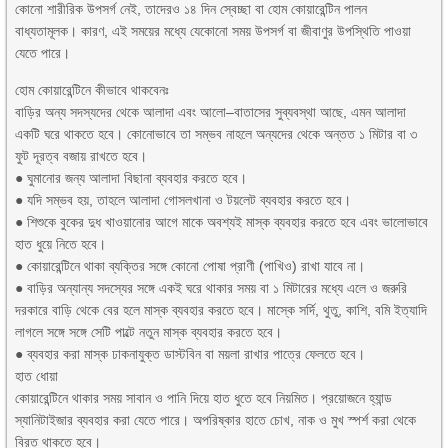
কোনো শারীরিক উপসর্গ নেই, তাদেরও ১৪ দিন স্বেচ্ছা বা হোম কোয়ারেন্টিন পালন
বাধ্যতামূলক। কারণ, এই সময়ের মধ্যে যেকোনো সময় উপসর্গ বা জীবাণুর উপস্থিতি পাওয়া
যেতে পারে।
হোম কোয়ারেন্টিনে কীভাবে থাকবেনঃ
বাড়ির অন্য সদস্যদের থেকে আলাদা এবং আলো–বাতাসের সুব্যবস্থা আছে, এমন আলাদা
একটি ঘরে থাকতে হবে। কোনোভাবে তা সম্ভব নাহলে অন্যদের থেকে অন্তত ১ মিটার বা ৩
ফুট দূরত্ব বজায় রাখতে হবে।
● ঘুমানোর জন্য আলাদা বিছানা ব্যবহার করতে হবে।
● যদি সম্ভব হয়, তাহলে আলাদা গোসলখানা ও টয়লেট ব্যবহার করতে হবে।
● শিশুকে বুকের দুধ খাওয়ানোর আগে মাকে অবশ্যই মাস্ক ব্যবহার করতে হবে এবং ভালোভাবে
হাত ধুয়ে নিতে হবে।
● কোয়ারেন্টিনে থাকা ব্যক্তির সঙ্গে কোনো পোষা প্রাণী (পাখিও) রাখা যাবে না।
● বাড়ির অন্যান্য সদস্যের সঙ্গে একই ঘরে থাকার সময় বা ১ মিটারের মধ্যে এলে ও জরুরি
দরকারে বাড়ি থেকে বের হলে মাস্ক ব্যবহার করতে হবে। মাস্কে সর্দি, থুতু, কাশি, বমি ইত্যাদি
লাগলে সঙ্গে সঙ্গে সেটি পাল্টে নতুন মাস্ক ব্যবহার করতে হবে।
● ব্যবহার করা মাস্ক ঢাকনাযুক্ত ডাস্টবিন বা ময়লা রাখার পাত্রে ফেলতে হবে।
হাত ধোয়া
কোয়ারেন্টিনে থাকার সময় সাবান ও পানি দিয়ে হাত ধুতে হবে নিয়মিত। প্রয়োজনে হ্যান্ড
স্যানিটাইজার ব্যবহার করা যেতে পারে। অপরিষ্কার হাতে চোখ, নাক ও মুখ স্পর্শ করা থেকে
বিরত থাকতে হবে।