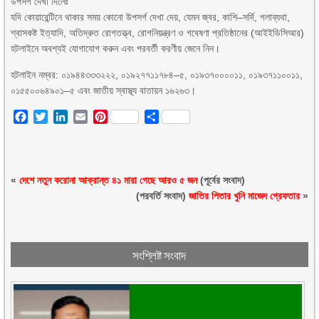
উপসর্গ দেখা দিলেঃ
যদি কোয়ারেন্টিনে থাকার সময় কোনো উপসর্গ দেখা দেয়, যেমন জ্বর, কাশি–সর্দি, গলাব্যথা,
শ্বাসকষ্ট ইত্যাদি, অতিদ্রুত রোগতত্ত্ব, রোগনিয়ন্ত্রণ ও গবেষণা প্রতিষ্ঠানের (আইইডিসিআর)
হটলাইনে অবশ্যই যোগাযোগ করুন এবং পরবর্তী করণীয় জেনে নিন।
হটলাইন নম্বর: ০১৯৪৪৩৩৩২২২, ০১৯২৭৭১১৭৮৪–৫, ০১৯৩৭০০০০১১, ০১৯৩৭১১০০১১,
০১৫৫০০৬৪৯০১–৫ এবং জাতীয় স্বাস্থ্য বাতায়ন ১৬২৬৩।
Facebook
Twitter
LinkedIn
Email
Pinterest
Share
«
দেশে নতুন করোনা আক্রান্ত ৪১ মারা গেছে আরও ৫ জন
(পূর্বের সংবাদ)
(পরবর্তি সংবাদ)
জাতির পিতার খুনি মাজেদ গ্রেফতার
»
সংশ্লিষ্ট সংবাদ