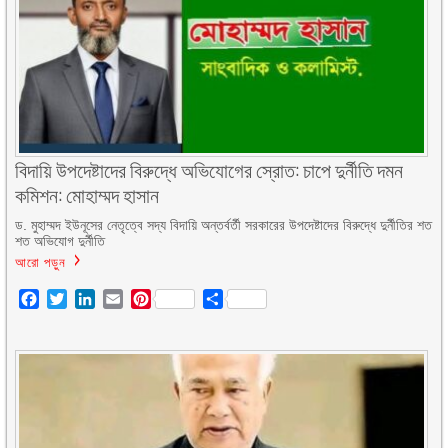
বিদায়ি উপদেষ্টাদের বিরুদ্ধে অভিযোগের স্রোত: চাপে দুর্নীতি দমন
কমিশন: মোহাম্মদ হাসান
ড. মুহাম্মদ ইউনূসের নেতৃত্বে সদ্য বিদায়ি অন্তর্বর্তী সরকারের উপদেষ্টাদের বিরুদ্ধে দুর্নীতির শত
শত অভিযোগ দুর্নীতি
আরো পড়ুন
Facebook
Twitter
LinkedIn
Email
Pinterest
Share