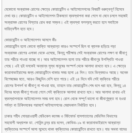
যেকোনো সংক্রামক রোগের ক্ষেত্রে কোয়ারেন্টিন ও আইসোলেশনের বিষয়টি গুরুত্বপূর্ণ হিসেবে
দেখা হয়। কোয়ারেন্টিন ও আইসোলেশন ঠিকমতো ব্যবস্থাপনা করা গেলে বা মেনে চললে সহজেই
সংক্রামক রোগের বিস্তার রোধ করা সম্ভব। এই ব্যবস্থা ফলপ্রসূ করতে হলে সবাইকে
দায়িত্বশীল হতে হবে।
কোয়ারেন্টিন ও আইসোলেশন আসলে কীঃ
কোয়ারেন্টিন হলো কোনো ব্যক্তি আক্রান্ত কারও সংস্পর্শে ছিল বা ব্যাপক ছড়িয়ে পড়া
সংক্রামক রোগের এলাকা থেকে এসেছে, কিন্তু পরীক্ষায় সেই সংক্রামক রোগের লক্ষণ বা জীবাণু
তার শরীরে পাওয়া যাচ্ছে না। আর আইসোলেশন হলো তার শরীরে জীবাণুর উপস্থিতি পাওয়া
গেছে। এই দুই দলকেই অন্যান্য সুস্থ মানুষের সংস্পর্শ থেকে আলাদা রাখতে হবে। এ ক্ষেত্রে
করোনাভাইরাসের জন্য কোয়ারেন্টিনে থাকার সময় হলো ১৪ দিন। তবে ভিন্নমতও আছে। অনেক
বিশেষজ্ঞের মতে, আরও কিছুদিন বেশি হতে পারে। এই ১৪ দিনে যদি সেই ব্যক্তির শরীরে
রোগের উপসর্গ বা জীবাণু না পাওয়া যায়, তাহলে তার কোয়ারেন্টিন শেষ বলে ধরা হবে, কিন্তু ১৪
দিনের মধ্যে জীবাণু পাওয়া গেলে সেই ব্যক্তিকে আলাদা রাখতে হবে। আর আলাদা রাখার এই
ব্যবস্থাপনাকে আইসোলেশন সময় বলা হবে। রোগ থেকে সম্পূর্ণ ভালো বা জীবাণুমুক্ত না হওয়া
পর্যন্ত বা চিকিৎসকের পরামর্শে আইসলেশনের মেয়াদকাল নির্ধারিত হবে।
ঢাকার শহীদ সোহরাওয়ার্দী মেডিকেল কলেজ ও মিটফোর্ড হাসপাতালের মেডিসিন বিভাগের
সহযোগী অধ্যাপক ডা. গোবিন্দ চন্দ্র রায় বলেন, কোভিড-১৯ বা করোনাভাইরাসে আক্রান্ত
ব্যক্তিদের সংস্পর্শে আসা সন্দেহে থাকা ব্যক্তিদের কোয়ারেন্টিনে রাখতে হবে। যার অথবা যাদের