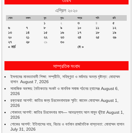
এপ্রিল ২০২০
সোম
মঙ্গল
বুধ
বৃহঃ
শুক্র
শনি
রবি
১
২
৩
৪
৫
৬
৭
৮
৯
১০
১১
১২
১৩
১৪
১৫
১৬
১৭
১৮
১৯
২০
২১
২২
২৩
২৪
২৫
২৬
২৭
২৮
২৯
৩০
« মার্চ
মে »
সাম্প্রতিক সংবাদ
ইসলামের মানবতাবাদী শিক্ষা: সম্প্রীতি, সহিষ্ণুতা ও মর্যাদার অনন্য দৃষ্টান্ত: মোহাম্মদ
হাসান
August 7, 2026
সামাজিক অবক্ষয়: নৈতিকতার সংকট ও মানবিক সমাজ গঠনের চ্যালেঞ্জ
August 6,
2026
রক্তঝরা আগস্ট: জাতির জন্য চিরবেদনাদায়ক স্মৃতি: জাবেদ মোহাম্মদ
August 1,
2026
শোকাবহ আগস্ট: জাতির চিরবেদনার মাস— আবদুল্লাহ আল মামুন ভূঁইয়া
August 1,
2026
শোকের আগস্ট: ইতিহাসের দায়, বিচার ও বর্তমান রাজনৈতিক বাস্তবতা: মোহাম্মদ হাসান
July 31, 2026