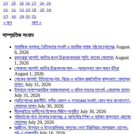
১৩
১৪
১৫
১৬
১৭
১৮
১৯
২০
২১
২২
২৩
২৪
২৫
২৬
২৭
২৮
২৯
৩০
৩১
« জুন
আগ »
সাম্প্রতিক সংবাদ
সামাজিক অবক্ষয়: নৈতিকতার সংকট ও মানবিক সমাজ গঠনের চ্যালেঞ্জ
August
6, 2026
রক্তঝরা আগস্ট: জাতির জন্য চিরবেদনাদায়ক স্মৃতি: জাবেদ মোহাম্মদ
August
1, 2026
শোকাবহ আগস্ট: জাতির চিরবেদনার মাস— আবদুল্লাহ আল মামুন ভূঁইয়া
August 1, 2026
শোকের আগস্ট: ইতিহাসের দায়, বিচার ও বর্তমান রাজনৈতিক বাস্তবতা: মোহাম্মদ
হাসান
July 31, 2026
ইসলামে অসাম্প্রদায়িক সমাজব্যবস্থা ও মদিনা সনদের তাৎপর্য -মোহাম্মদ হাসান
July 31, 2026
প্রতিশোধের রাজনীতি, দলীয় কোন্দল ও গণতন্ত্রের সংকট: কোন পথে বাংলাদেশ?-
মোহাম্মদ হাসান
July 30, 2026
মীরসরাইয়ে যুবলীগের বিক্ষোভ মিছিল অনুষ্ঠিত
July 30, 2026
পরিবর্তনের পথে ঐক্যের চ্যালেঞ্জ: ৫ আগস্টের শিক্ষা ও বর্তমান বাস্তবতা -জাবেদ
মোহাম্মদ
July 29, 2026
মন্ত্রীত্ব, উন্নয়ন ও উত্তরাধিকার: মানুষের নেতা ইঞ্জিনিয়ার মোশাররফ হোসেন-
পর্ব–৭ (সমাপনী)
July 16, 2026