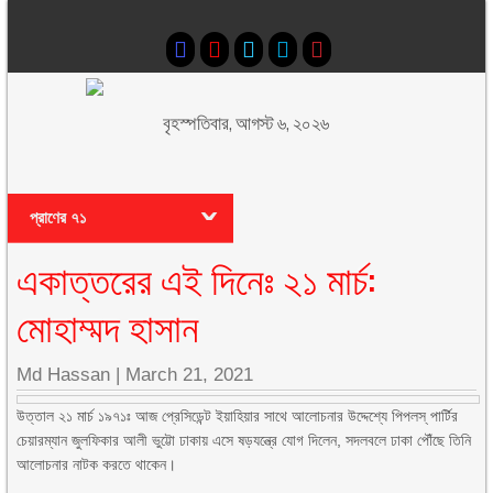
বৃহস্পতিবার, আগস্ট ৬, ২০২৬
প্রাণের ৭১
একাত্তরের এই দিনেঃ ২১ মার্চ:
মোহাম্মদ হাসান
Md Hassan
|
March 21, 2021
উত্তাল ২১ মার্চ ১৯৭১ঃ আজ প্রেসিডেন্ট ইয়াহিয়ার সাথে আলোচনার উদ্দেশ্যে পিপলস্‌ পার্টির
চেয়ারম্যান জুলফিকার আলী ভুট্টো ঢাকায় এসে ষড়যন্ত্রে যোগ দিলেন, সদলবলে ঢাকা পৌঁছে তিনি
আলোচনার নাটক করতে থাকেন।