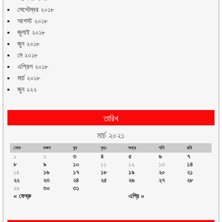
সেপ্টেম্বর ২০১৮
আগস্ট ২০১৮
জুলাই ২০১৮
জুন ২০১৮
মে ২০১৮
এপ্রিল ২০১৮
মার্চ ২০১৮
জুন ২২২
তারিখ
মার্চ ২০২১
সোম
মঙ্গল
বুধ
বৃহঃ
শুক্র
শনি
রবি
১
২
৩
৪
৫
৬
৭
৮
৯
১০
১১
১২
১৩
১৪
১৫
১৬
১৭
১৮
১৯
২০
২১
২২
২৩
২৪
২৫
২৬
২৭
২৮
২৯
৩০
৩১
« ফেব্রু
এপ্রি »