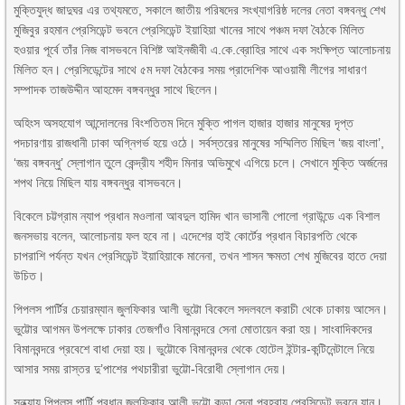
মুক্তিযুদ্ধ জাদুঘর এর তথ্যমতে, সকালে জাতীয় পরিষদের সংখ্যাগরিষ্ঠ দলের নেতা বঙ্গবন্ধু শেখ
মুজিবুর রহমান প্রেসিডেন্ট ভবনে প্রেসিডেন্ট ইয়াহিয়া খানের সাথে পঞ্চম দফা বৈঠকে মিলিত
হওয়ার পূর্বে তাঁর নিজ বাসভবনে বিশিষ্ট আইনজীবী এ.কে.ব্রোহির সাথে এক সংক্ষিপ্ত আলোচনায়
মিলিত হন। প্রেসিডেন্টের সাথে ৫ম দফা বৈঠকের সময় প্রাদেশিক আওয়ামী লীগের সাধারণ
সম্পাদক তাজউদ্দীন আহমেদ বঙ্গবন্ধুর সাথে ছিলেন।
অহিংস অসহযোগ আন্দোলনের বিংশতিতম দিনে মুক্তি পাগল হাজার হাজার মানুষের দৃপ্ত
পদচারণায় রাজধানী ঢাকা অগ্নিগর্ভ হয়ে ওঠে। সর্বস্তরের মানুষের সম্মিলিত মিছিল ‘জয় বাংলা’,
‘জয় বঙ্গবন্ধু’ স্লোগান তুলে কেন্দ্রীয শহীদ মিনার অভিমুখে এগিয়ে চলে। সেখানে মুক্তি অর্জনের
শপথ নিয়ে মিছিল যায় বঙ্গবন্ধুর বাসভবনে।
বিকেলে চট্টগ্রাম ন্যাপ প্রধান মওলানা আবদুল হামিদ খান ভাসানী পোলো গ্রাউন্ডে এক বিশাল
জনসভায় বলেন, আলোচনায় ফল হবে না। এদেশের হাই কোর্টের প্রধান বিচারপতি থেকে
চাপরাশি পর্যন্ত যখন প্রেসিডেন্ট ইয়াহিয়াকে মানেনা, তখন শাসন ক্ষমতা শেখ মুজিবের হাতে দেয়া
উচিত।
পিপলস পার্টির চেয়ারম্যান জুলফিকার আলী ভুট্টো বিকেলে সদলবলে করাচী থেকে ঢাকায় আসেন।
ভুট্টোর আগমন উপলক্ষে ঢাকার তেজগাঁও বিমানবন্দরে সেনা মোতায়েন করা হয়। সাংবাদিকদের
বিমানবন্দরে প্রবেশে বাধা দেয়া হয়। ভুট্টোকে বিমানবন্দর থেকে হোটেল ইন্টার-কন্টিনেন্টালে নিয়ে
আসার সময় রাস্তর দু’পাশের পথচারীরা ভুট্টো-বিরোধী স্লোগান দেয়।
সন্ধ্যায় পিপলস পার্টি প্রধান জুলফিকার আলী ভুট্টো কড়া সেনা প্রহরায় প্রেসিডেন্ট ভবনে যান।