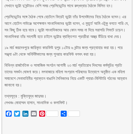
সেখানে ভুট্টো দু’ঘন্টারও বেশি সময় প্রেসিডেন্টের সাথে রুদ্ধদ্বার বৈঠকে মিলিত হন।
প্রেসিডেন্টের সঙ্গে বৈঠক শেষে হোটেলে ফিরেই ভুট্টো তাঁর উপদেষ্টাদের নিয়ে বৈঠকে বসেন। এর
আগে হোটেল লাউঞ্জে অপেক্ষমান সাংবাদিকদের ভুট্টো বলেন, এ মুহূর্তে আমি এটুকু বলতে পারি যে,
সব কিছু ঠিক হয়ে যাবে। ভুট্টো সাংবাদিকদের আর কোন সময় না দিয়ে সরাসরি লিফটে চড়েন।
সাংবাদিকরা তাঁর সহগামী হতে চাইলে ভুট্টোর ব্যাক্তিগত প্রহরীরা অস্ত্র উঁচিয়ে বাধা দেয়।
১৯ মার্চ জয়দেবপুরে জারিকৃত কারফিউ দুপুর ১২টায় ৬ ঘন্টার জন্য প্রত্যাহার করা হয়। পরে
সন্ধ্যা ৬টা থেকে অনির্দিষ্টকালের জন্য পুনরায় কারফিউ বলবৎ করা হয়।
বিভিন্ন রাজনৈতিক ও সামাজিক সংগঠন আগামী ২৩ মার্চ প্রতিরোধ দিবসের কর্মসূচির প্রতি
তাদের সমর্থন ঘোষণা করে। মগবাজারে মহিলা সংগ্রাম পরিষদের উদ্যোগে অনুষ্ঠিত এক মহিলা
সমাবেশে সেনাবাহিনীর প্রাক্তন বাঙালি সৈনিকদের নিয়ে একটি প্যারা-মিলিটারি গঠনের আহ্বান
জানানো হয়।
তথ্যসূত্র : মুক্তিযুদ্ধ জাদুঘর।
লেখকঃ মোহাম্মদ হাসান, সাংবাদিক ও কলামিস্ট।
Facebook
Twitter
LinkedIn
Email
Pinterest
Share