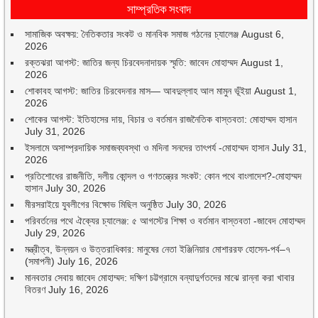
সাম্প্রতিক সংবাদ
সামাজিক অবক্ষয়: নৈতিকতার সংকট ও মানবিক সমাজ গঠনের চ্যালেঞ্জ
August 6,
2026
রক্তঝরা আগস্ট: জাতির জন্য চিরবেদনাদায়ক স্মৃতি: জাবেদ মোহাম্মদ
August 1,
2026
শোকাবহ আগস্ট: জাতির চিরবেদনার মাস— আবদুল্লাহ আল মামুন ভূঁইয়া
August 1,
2026
শোকের আগস্ট: ইতিহাসের দায়, বিচার ও বর্তমান রাজনৈতিক বাস্তবতা: মোহাম্মদ হাসান
July 31, 2026
ইসলামে অসাম্প্রদায়িক সমাজব্যবস্থা ও মদিনা সনদের তাৎপর্য -মোহাম্মদ হাসান
July 31,
2026
প্রতিশোধের রাজনীতি, দলীয় কোন্দল ও গণতন্ত্রের সংকট: কোন পথে বাংলাদেশ?-মোহাম্মদ
হাসান
July 30, 2026
মীরসরাইয়ে যুবলীগের বিক্ষোভ মিছিল অনুষ্ঠিত
July 30, 2026
পরিবর্তনের পথে ঐক্যের চ্যালেঞ্জ: ৫ আগস্টের শিক্ষা ও বর্তমান বাস্তবতা -জাবেদ মোহাম্মদ
July 29, 2026
মন্ত্রীত্ব, উন্নয়ন ও উত্তরাধিকার: মানুষের নেতা ইঞ্জিনিয়ার মোশাররফ হোসেন-পর্ব–৭
(সমাপনী)
July 16, 2026
মানবতার সেবায় জাবেদ মোহাম্মদ: দক্ষিণ চট্টগ্রামে বন্যাদুর্গতদের মাঝে রান্না করা খাবার
বিতরণ
July 16, 2026