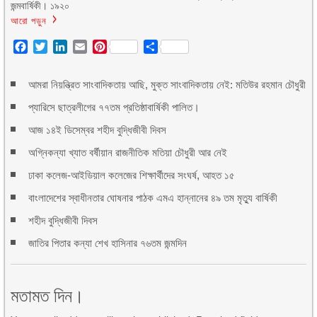
জন্মবার্ষিকী। ১৯২০
আরো পড়ুন
Facebook
Twitter
LinkedIn
Email
Pinterest
Share
আমরা নিয়ন্ত্রিত সাংবাদিকতায় আছি, মুক্ত সাংবাদিকতায় নেই: মতিউর রহমান চৌধুরী
প্যারিসে ছাত্রলীগের ৭৭তম প্রতিষ্ঠাবার্ষিকী পালিত।
আজ ১৪ই ডিসেম্বর শহীদ বুদ্ধিজীবী দিবস
অগ্নিকন্যা খ্যাত বর্ষীয়ান রাজনীতিক মতিয়া চৌধুরী আর নেই
ঢাকা কলেজ-আইডিয়াল কলেজের শিক্ষার্থীদের সংঘর্ষ, আহত ১৫
বাংলাদেশের স্বাধীনতার ঘোষনার পাঠক এমএ হান্নানের ৪৯ তম মৃত্যু বার্ষিকী
শহীদ বুদ্ধিজীবী দিবস
জাতির পিতার কন্যা শেখ হাসিনার ৭৬তম জন্মদিন
মতামত দিন।