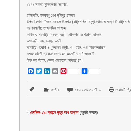
১৯৭১ সালের মুজিবনগর সরকার:
রাষ্ট্রপতি: বঙ্গবন্ধু শেখ মুজিবুর রহমান
উপরাষ্ট্রপতি: সৈয়দ নজরূল ইসলাম (রাষ্ট্রপতির অনুপুস্থিতিতে অস্থায়ী রাষ্ট্রপতি
প্রধানমন্ত্রী: তাজউদ্দিন আহমদ
আইন ও পররাষ্ট্র বিষয়ক মন্ত্রী: খোন্দকার মোশতাক আহমদ
অর্থমন্ত্রী: এম. মনসুর আলী
স্বরাষ্ট্র, ত্রাণ ও পুনর্বাসন মন্ত্রী: এ. এইচ. এম কামারুজ্জামান
সশস্ত্রবাহিনী প্রধান: জেনারেল আতাউল গনি ওসমানী
চিফ অব স্টাফ: মেজর জেনারেল আবদুর রব।
Facebook
Twitter
LinkedIn
Email
Pinterest
Share
জাতীয়
কোন মতামত নেই »
সংবাদটি প্রি
«
কোভিড-১৯ঃ ফ্রান্সে মৃত্যু লাখ ছাড়াল
(পূর্বের সংবাদ)