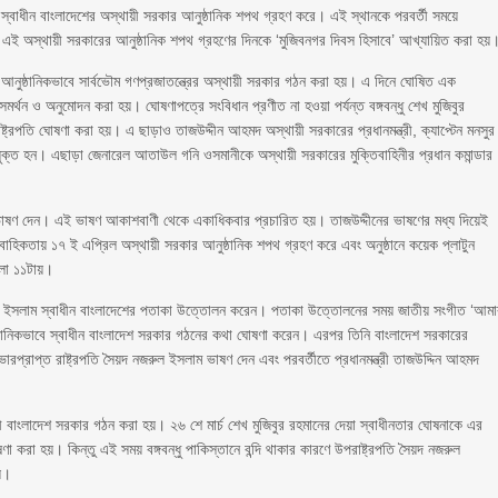
নে স্বাধীন বাংলাদেশের অস্থায়ী সরকার আনুষ্ঠানিক শপথ গ্রহণ করে। এই স্থানকে পরবর্তী সময়ে
ায় এই অস্থায়ী সরকারের আনুষ্ঠানিক শপথ গ্রহণের দিনকে ‘মুজিবনগর দিবস হিসাবে’ আখ্যায়িত করা হয়
 আনুষ্ঠানিকভাবে সার্বভৌম গণপ্রজাতন্ত্রের অস্থায়ী সরকার গঠন করা হয়। এ দিনে ঘোষিত এক
ে সমর্থন ও অনুমোদন করা হয়। ঘোষণাপত্রে সংবিধান প্রণীত না হওয়া পর্যন্ত বঙ্গবন্ধু শেখ মুজিবুর
াষ্ট্রপতি ঘোষণা করা হয়। এ ছাড়াও তাজউদ্দীন আহমদ অস্থায়ী সরকারের প্রধানমন্ত্রী, ক্যাপ্টেন মনসুর
্রী নিযুক্ত হন। এছাড়া জেনারেল আতাউল গনি ওসমানীকে অস্থায়ী সরকারের মুক্তিবাহিনীর প্রধান কমান্ডার
ার ভাষণ দেন। এই ভাষণ আকাশবাণী থেকে একাধিকবার প্রচারিত হয়। তাজউদ্দীনের ভাষণের মধ্য দিয়েই
হিকতায় ১৭ ই এপ্রিল অস্থায়ী সরকার আনুষ্ঠানিক শপথ গ্রহণ করে এবং অনুষ্ঠানে কয়েক প্লাটুন
েলা ১১টায়।
নজরুল ইসলাম স্বাধীন বাংলাদেশের পতাকা উত্তোলন করেন। পতাকা উত্তোলনের সময় জাতীয় সংগীত ‘আম
্ঠানিকভাবে স্বাধীন বাংলাদেশ সরকার গঠনের কথা ঘোষণা করেন। এরপর তিনি বাংলাদেশ সরকারের
ভারপ্রাপ্ত রাষ্ট্রপতি সৈয়দ নজরুল ইসলাম ভাষণ দেন এবং পরবর্তীতে প্রধানমন্ত্রী তাজউদ্দিন আহমদ
্রী বাংলাদেশ সরকার গঠন করা হয়। ২৬ শে মার্চ শেখ মুজিবুর রহমানের দেয়া স্বাধীনতার ঘোষনাকে এর
োষণা করা হয়। কিন্তু এই সময় বঙ্গবন্ধু পাকিস্তানে বন্দি থাকার কারণে উপরাষ্ট্রপতি সৈয়দ নজরুল
হয়।