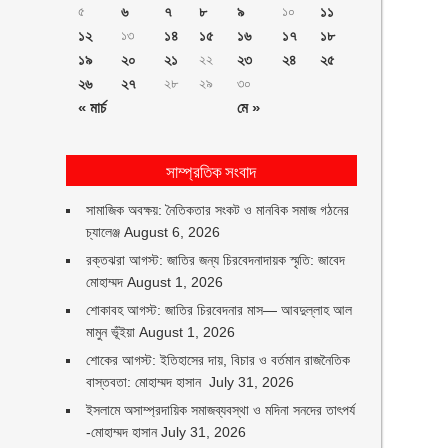
৫
৬
৭
৮
৯
১০
১১
১২
১৩
১৪
১৫
১৬
১৭
১৮
১৯
২০
২১
২২
২৩
২৪
২৫
২৬
২৭
২৮
২৯
৩০
« মার্চ
মে »
সাম্প্রতিক সংবাদ
সামাজিক অবক্ষয়: নৈতিকতার সংকট ও মানবিক সমাজ গঠনের
চ্যালেঞ্জ
August 6, 2026
রক্তঝরা আগস্ট: জাতির জন্য চিরবেদনাদায়ক স্মৃতি: জাবেদ
মোহাম্মদ
August 1, 2026
শোকাবহ আগস্ট: জাতির চিরবেদনার মাস— আবদুল্লাহ আল
মামুন ভূঁইয়া
August 1, 2026
শোকের আগস্ট: ইতিহাসের দায়, বিচার ও বর্তমান রাজনৈতিক
বাস্তবতা: মোহাম্মদ হাসান
July 31, 2026
ইসলামে অসাম্প্রদায়িক সমাজব্যবস্থা ও মদিনা সনদের তাৎপর্য
-মোহাম্মদ হাসান
July 31, 2026