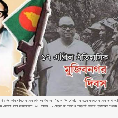
পলাশির আম্রকাননে বাংলার শেষ স্বাধীন নবাব সিরাজ-উদ-দৌলার পরাজয়ের মাধ্যমে বাংলার স্বাধীনত
ের বৈদ্যনাথতলা আম্রকাননে ১৯৭১ সালের ১৭ এপ্রিল বাংলাদেশের অস্থায়ী সরকার প্রধানদের শপথের