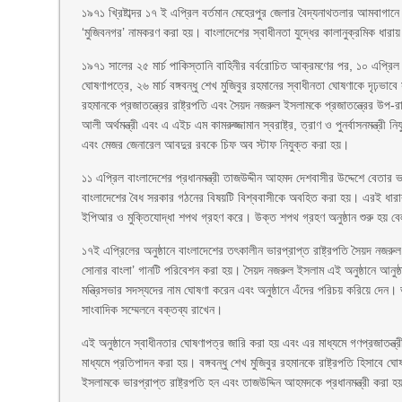
১৯৭১ খ্রিষ্টাব্দর ১৭ ই এপ্রিল বর্তমান মেহেরপুর জেলার বৈদ্যনাথতলার আমবাগা
‘মুজিবনগর’ নামকরণ করা হয়। বাংলাদেশের স্বাধীনতা যুদ্ধের কালানুক্রমিক ধার
১৯৭১ সালের ২৫ মার্চ পাকিস্তানি বাহিনীর বর্বরোচিত আক্রমণের পর, ১০ এপ্রিল
ঘোষণাপত্রে, ২৬ মার্চ বঙ্গবন্ধু শেখ মুজিবুর রহমানের স্বাধীনতা ঘোষণাকে দৃঢ়ভাব
রহমানকে প্রজাতন্ত্রের রাষ্ট্রপতি এবং সৈয়দ নজরুল ইসলামকে প্রজাতন্ত্রের উপ-র
আলী অর্থমন্ত্রী এবং এ এইচ এম কামরুজ্জামান স্বরাষ্ট্র, ত্রাণ ও পুনর্বাসনমন্ত
এবং মেজর জেনারেল আবদুর রবকে চিফ অব স্টাফ নিযুক্ত করা হয়।
১১ এপ্রিল বাংলাদেশের প্রধানমন্ত্রী তাজউদ্দীন আহমদ দেশবাসীর উদ্দেশে বেত
বাংলাদেশের বৈধ সরকার গঠনের বিষয়টি বিশ্ববাসীকে অবহিত করা হয়। এরই ধারাবা
ইপিআর ও মুক্তিযোদ্ধা শপথ গ্রহণ করে। উক্ত শপথ গ্রহণ অনুষ্ঠান শুরু হয় ব
১৭ই এপ্রিলের অনুষ্ঠানে বাংলাদেশের তৎকালীন ভারপ্রাপ্ত রাষ্ট্রপতি সৈয়দ 
সোনার বাংলা’ গানটি পরিবেশন করা হয়। সৈয়দ নজরুল ইসলাম এই অনুষ্ঠানে আনুষ
মন্ত্রিসভার সদস্যদের নাম ঘোষণা করেন এবং অনুষ্ঠানে এঁদের পরিচয় করিয়ে দেন। 
সাংবাদিক সম্মেলনে বক্তব্য রাখেন।
এই অনুষ্ঠানে স্বাধীনতার ঘোষণাপত্র জারি করা হয় এবং এর মাধ্যমে গণপ্রজাতন্ত
মাধ্যমে প্রতিপাদন করা হয়। বঙ্গবন্ধু শেখ মুজিবুর রহমানকে রাষ্ট্রপতি হিসাবে ঘ
ইসলামকে ভারপ্রাপ্ত রাষ্ট্রপতি হন এবং তাজউদ্দিন আহমদকে প্রধানমন্ত্রী করা 