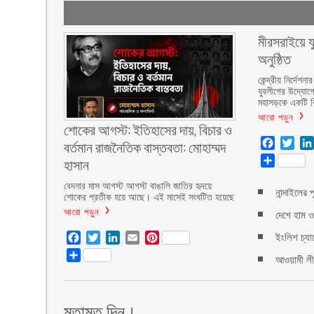
মীরসরাইয়ে য
অনুষ্ঠিত
কেন্দ্রীয় নির্দ
যুবলীগের উদ্যোগ
মহাসড়কে একটি বি
আরো পড়ুন
শোকের আগস্ট: ইতিহাসের দায়, বিচার ও
বর্তমান রাজনৈতিক বাস্তবতা: মোহাম্মদ
Facebo
Twit
হাসান
Share
বেদনার মাস আগস্ট আগস্ট বাঙালি জাতির হৃদয়ে
নান্দাইলের 
শোকের প্রতীক হয়ে আছে। এই মাসেই সংঘটিত হয়েছে
আরো পড়ুন
দেশে হাম ও
ইংলিশ চ্যা
Facebook
Twitter
LinkedIn
Email
Pinterest
Share
আওয়ামী লীগ
মতামত দিন।