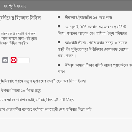
সংশ্লিষ্ট সংবাদ
ুবলীগের বিক্ষোভ মিছিল
মীরসরাই ট্র্যাজেডির ১৫ বছর আজ
১৬ জুলাই ‘জঙ্গি-সন্ত্রাস-ষড়যন্ত্র ও ফ্যাসিস্ট
দিবস’ পালনের আহ্বান শেখ হাসিনা ঐক্য পরিষদের
েশনার আলোকে মীরসরাই উপজেলা
ে আজ সকালে ঢাকা–চট্টগ্রাম
আওয়ামী লীগের প্রেসিডিয়াম সদস্য ও সাবেক
ক্ষোভ মিছিল অনুষ্ঠিত
মন্ত্রী বীর মুক্তিযোদ্ধা ইঞ্জিনিয়ার মোশাররফ হোসেন
মারা গেছেন।
ok
ter
LinkedIn
Email
Pinterest
ইউনূস আমলে টিকার ঘাটতি হামের প্রাদুর্ভাবের ব
কারণ
পূর্বদরিল্লাহ গ্রামে ফ্রান্স দূতাবাসের ডেপুটি হেড অব মিশন ইনজা
 উপসর্গে আরো ১০ শিশুর মৃত্যু
নেলে অবৈধ পারাপার চেষ্টা, নৌকাডুবিতে দুই নারী নিহত
ের নেতাকর্মীরা বলেছে: বর্তমানে জননেত্রী শেখ হাসিনার বিকল্প নাই