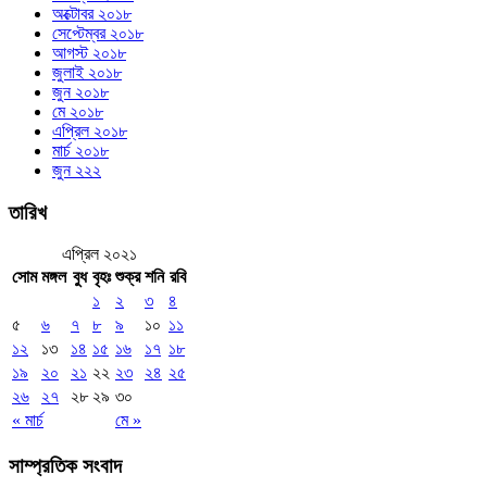
অক্টোবর ২০১৮
সেপ্টেম্বর ২০১৮
আগস্ট ২০১৮
জুলাই ২০১৮
জুন ২০১৮
মে ২০১৮
এপ্রিল ২০১৮
মার্চ ২০১৮
জুন ২২২
তারিখ
এপ্রিল ২০২১
সোম
মঙ্গল
বুধ
বৃহঃ
শুক্র
শনি
রবি
১
২
৩
৪
৫
৬
৭
৮
৯
১০
১১
১২
১৩
১৪
১৫
১৬
১৭
১৮
১৯
২০
২১
২২
২৩
২৪
২৫
২৬
২৭
২৮
২৯
৩০
« মার্চ
মে »
সাম্প্রতিক সংবাদ