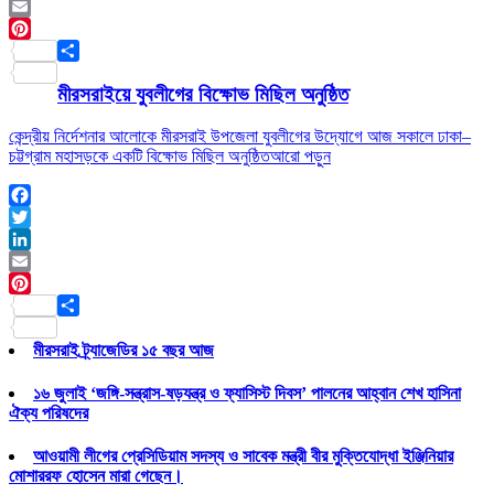
LinkedIn
Email
Pinterest
Share
মীরসরাইয়ে যুবলীগের বিক্ষোভ মিছিল অনুষ্ঠিত
কেন্দ্রীয় নির্দেশনার আলোকে মীরসরাই উপজেলা যুবলীগের উদ্যোগে আজ সকালে ঢাকা–
চট্টগ্রাম মহাসড়কে একটি বিক্ষোভ মিছিল অনুষ্ঠিত
আরো পড়ুন
Facebook
Twitter
LinkedIn
Email
Pinterest
Share
মীরসরাই ট্র্যাজেডির ১৫ বছর আজ
১৬ জুলাই ‘জঙ্গি-সন্ত্রাস-ষড়যন্ত্র ও ফ্যাসিস্ট দিবস’ পালনের আহ্বান শেখ হাসিনা
ঐক্য পরিষদের
আওয়ামী লীগের প্রেসিডিয়াম সদস্য ও সাবেক মন্ত্রী বীর মুক্তিযোদ্ধা ইঞ্জিনিয়ার
মোশাররফ হোসেন মারা গেছেন।