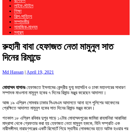
রাশিফল
লাইফ-স্টাইল
শিক্ষা
শিল্প-সাহিত্য
সম্পাদকীয়
সামাজিক-মাধ্যম
স্বাস্থ্য
রুহানী বাবা হেফাজত নেতা মামুনুল সাত
দিনের রিমান্ডে
Md Hassan
|
April 19, 2021
মোহাম্মদ হাসানঃ
হেফাজতে ইসলামের কেন্দ্রীয় যুগ্ম মহাসচিব ও ঢাকা মহানগরের সাধারণ
সম্পাদক মাওলানা মামুনুল হকের ৭ দিনের রিমান্ড মঞ্জুর করেছেন আদালত।
আজ ১৯ এপ্রিল সোমবার ঢাকার সিএমএম আদালতে আনা হলে পুলিশের আবেদনের
প্রেক্ষিতে আদালত মামুনুল হকের সাত দিনের রিমান্ড মঞ্জুর করেন।
গতকাল ১৮ এপ্রিল রবিবার দুপুর সাড়ে ১২টায় মোহাম্মদপুরের জামিয়া রাহমানিয়া আরাবিয়া
মাদ্রাসা থেকে গ্রেফতার করা হয় হেফাজত নেতা মামুনুল হককে, যিনি সম্প্রতি এক
নারীসঙ্গীসহ নারায়ণগঞ্জের একটি রিসোর্টে গিয়ে স্থানীয় লোকজনের হাতে আটক হওয়ার পর