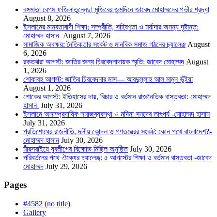
বঙ্গমাতা বেগম ফজিলাতুন্নেছা মুজিবের জন্মদিনে জাবেদ মোহাম্মদের গভীর শ্রদ্ধা
August 8, 2026
ইসলামের মানবতাবাদী শিক্ষা: সম্প্রীতি, সহিষ্ণুতা ও মর্যাদার অনন্য দৃষ্টান্ত:
মোহাম্মদ হাসান
August 7, 2026
সামাজিক অবক্ষয়: নৈতিকতার সংকট ও মানবিক সমাজ গঠনের চ্যালেঞ্জ
August
6, 2026
রক্তঝরা আগস্ট: জাতির জন্য চিরবেদনাদায়ক স্মৃতি: জাবেদ মোহাম্মদ
August
1, 2026
শোকাবহ আগস্ট: জাতির চিরবেদনার মাস— আবদুল্লাহ আল মামুন ভূঁইয়া
August 1, 2026
শোকের আগস্ট: ইতিহাসের দায়, বিচার ও বর্তমান রাজনৈতিক বাস্তবতা: মোহাম্মদ
হাসান
July 31, 2026
ইসলামে অসাম্প্রদায়িক সমাজব্যবস্থা ও মদিনা সনদের তাৎপর্য -মোহাম্মদ হাসান
July 31, 2026
প্রতিশোধের রাজনীতি, দলীয় কোন্দল ও গণতন্ত্রের সংকট: কোন পথে বাংলাদেশ?-
মোহাম্মদ হাসান
July 30, 2026
মীরসরাইয়ে যুবলীগের বিক্ষোভ মিছিল অনুষ্ঠিত
July 30, 2026
পরিবর্তনের পথে ঐক্যের চ্যালেঞ্জ: ৫ আগস্টের শিক্ষা ও বর্তমান বাস্তবতা -জাবেদ
মোহাম্মদ
July 29, 2026
Pages
#4582 (no title)
Gallery