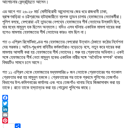
আলোচনার কেন্দ্রবিন্দুতে আসেন।
এর আগে গত ২৬-২৮ মার্চ মোদীবিরোধী আন্দোলনের জের ধরে রাজধানী ঢাকা,
ব্রাহ্মণবাড়িয়া ও চট্টগ্রামের হাটহাজারীতে ব্যপক তান্ডব চালায় হেফাজতের নেতাকর্মীরা।
পুলিশ বলছে, বেপরোয়া এই তান্ডবের নেপথ্যে হেফাজতের শীর্ষ নেতাদের উস্কানি ছিল,
যার মধ্যে মামুনুল হক ছিলেন অন্যতম। যদিও এসব ঘটনায় একাধিক মামলা দায়ের করা
হলেও মামলায় হেফাজতের শীর্ষ নেতাদের কারও নাম ছিল না।
গত ৩ এপ্রিল রিসোর্টকাণ্ডের পর হেফাজতের বেপরোয়া উত্থান ঠেকাতে কঠোর নির্দেশনা
দেয় সরকার। আইন-শৃঙ্খলা বাহিনীর কর্মকর্তারাও নড়েচড়ে বসে, নতুন করে দায়ের করা
মামলায় আসামী করা হয় হেফাজতের শীর্ষ নেতাদের। শুরু হয় গ্রেফতার অভিযান। একই
সঙ্গে হেফাজতের শীর্ষ নেতা মামুনুল হকের একাধিক নারীর সঙ্গে ‘অনৈতিক সম্পর্ক’ থাকার
বিষয়টিও সামনে চলে আসে।
গত ১১ এপ্রিল থেকে হেফাজতের মধ্যমসারির ৮ জন নেতাকে গ্রেফতারের পর গতকাল
গ্রেফতার করা হয় মামুনুল হককে। গ্রেফতারের পর তাকে প্রথমে পুলিশের তেজগাঁও
বিভাগের উপ-কমিশনারের কার্যালয় এবং পরে তেজগাঁও থানায় নিয়ে জিজ্ঞাসাবাদ করা হয়
তাকে। রাতে তাকে হস্তান্তর করা হয় গোয়েন্দা পুলিশের কাছে।
Facebook
Twitter
LinkedIn
Email
Pinterest