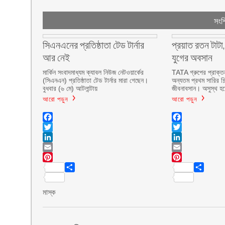
সংশ্
সিএনএনের প্রতিষ্ঠাতা টেড টার্নার
প্রয়াত রতন টাটা
আর নেই
যুগের অবসান
মার্কিন সংবাদমাধ্যম ক্যাবল নিউজ নেটওয়ার্কের
TATA গ্রুপের প্রাক্ত
(সিএনএন) প্রতিষ্ঠাতা টেড টার্নার মারা গেছেন।
অন্যতম প্রথম সারির শি
বুধবার (৬ মে) আটলান্টায়
জীবনাবসান। অসুস্থ হয়
আরো পড়ুন
আরো পড়ুন
Facebook
Facebook
Twitter
Twitter
LinkedIn
LinkedIn
Email
Email
Pinterest
Pinterest
Share
Share
মাস্ক