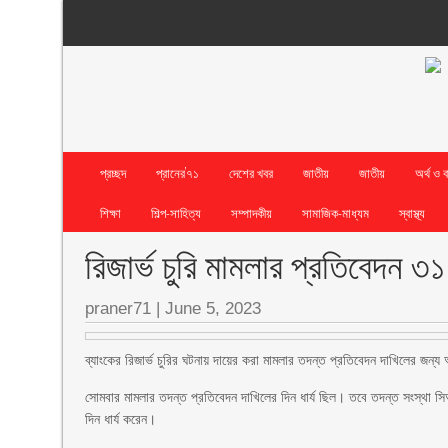
প্রচ্ছদ
প্রানের’৭১
দেশের খবর
জাতীয়
জাতীয়
অর্থ ও 
শিক্ষা
শিল্প-সাহিত্য
সম্পাদকীয়
সামাজিক-মাধ্যম
স্বাস্থ্য
রিজার্ভ চুরি মামলার প্রতিবেদন ৩
praner71
|
June 5, 2023
ব্যাংকের রিজার্ভ চুরির ঘটনায় দায়ের করা মামলার তদন্ত প্রতিবেদন দাখিলের জন
সোমবার মামলার তদন্ত প্রতিবেদন দাখিলের দিন ধার্য ছিল। তবে তদন্ত সংস্থা সি
দিন ধার্য করেন।