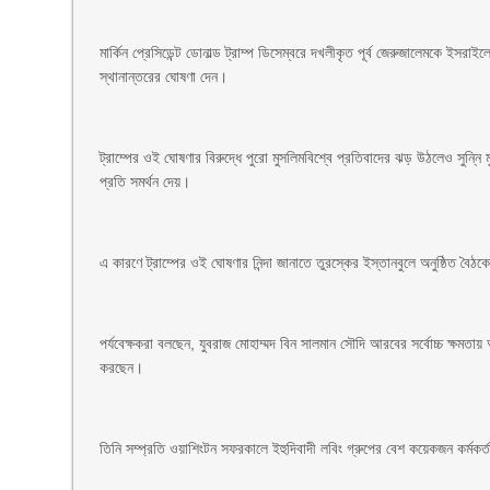
মার্কিন প্রেসিডেন্ট ডোনাল্ড ট্রাম্প ডিসেম্বরে দখলীকৃত পূর্ব জেরুজালেমকে ইস
স্থানান্তরের ঘোষণা দেন।
ট্রাম্পের ওই ঘোষণার বিরুদ্ধে পুরো মুসলিমবিশ্বে প্রতিবাদের ঝড় উঠলেও সুন্নি
প্রতি সমর্থন দেয়।
এ কারণে ট্রাম্পের ওই ঘোষণার নিন্দা জানাতে তুরস্কের ইস্তানবুলে অনুষ্ঠিত ব
পর্যবেক্ষকরা বলছেন, যুবরাজ মোহাম্মদ বিন সালমান সৌদি আরবের সর্বোচ্চ ক্ষমতায় 
করছেন।
তিনি সম্প্রতি ওয়াশিংটন সফরকালে ইহুদিবাদী লবিং গ্রুপের বেশ কয়েকজন কর্মকর্তা