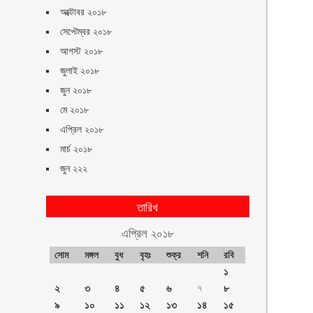
অক্টোবর ২০১৮
সেপ্টেম্বর ২০১৮
আগস্ট ২০১৮
জুলাই ২০১৮
জুন ২০১৮
মে ২০১৮
এপ্রিল ২০১৮
মার্চ ২০১৮
জুন ২২২
তারিখ
এপ্রিল ২০১৮
সোম
মঙ্গল
বুধ
বৃহঃ
শুক্র
শনি
রবি
১
২
৩
৪
৫
৬
৭
৮
৯
১০
১১
১২
১৩
১৪
১৫