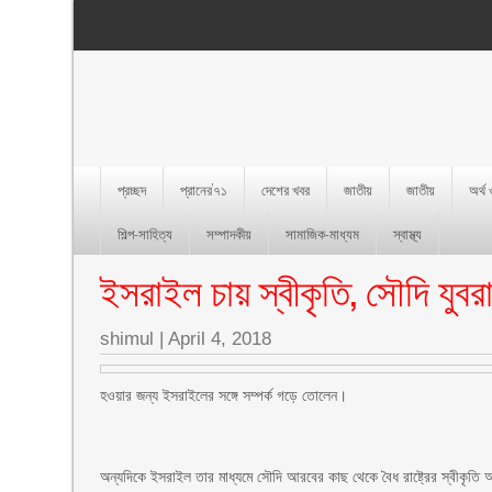
প্রচ্ছদ
প্রানের’৭১
দেশের খবর
জাতীয়
জাতীয়
অর্থ
শিল্প-সাহিত্য
সম্পাদকীয়
সামাজিক-মাধ্যম
স্বাস্থ্য
ইসরাইল চায় স্বীকৃতি, সৌদি যুবর
shimul
|
April 4, 2018
হওয়ার জন্য ইসরাইলের সঙ্গে সম্পর্ক গড়ে তোলেন।
অন্যদিকে ইসরাইল তার মাধ্যমে সৌদি আরবের কাছ থেকে বৈধ রাষ্ট্রের স্বীকৃতি আ