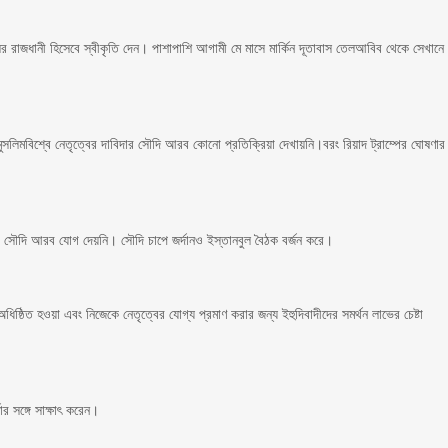
রাইলের রাজধানী হিসেবে স্বীকৃতি দেন। পাশাপাশি আগামী মে মাসে মার্কিন দূতাবাস তেলআবিব থেকে সেখানে
 মুসলিমবিশ্বে নেতৃত্বের দাবিদার সৌদি আরব কোনো প্রতিক্রিয়া দেখায়নি।বরং রিয়াদ ট্রাম্পের ঘোষণার
ৈঠকে সৌদি আরব যোগ দেয়নি। সৌদি চাপে জর্দানও ইস্তানবুল বৈঠক বর্জন করে।
অধিষ্ঠিত হওয়া এবং নিজেকে নেতৃত্বের যোগ্য প্রমাণ করার জন্য ইহুদিবাদীদের সমর্থন লাভের চেষ্টা
র সঙ্গে সাক্ষাৎ করেন।