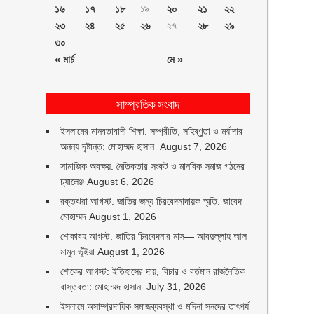
১৬
১৭
১৮
১৯
২০
২১
২২
২৩
২৪
২৫
২৬
২৭
২৮
২৯
৩০
« মার্চ
মে »
সাম্প্রতিক সংবাদ
ইসলামের মানবতাবাদী শিক্ষা: সম্প্রীতি, সহিষ্ণুতা ও মর্যাদার
অনন্য দৃষ্টান্ত: মোহাম্মদ হাসান
August 7, 2026
সামাজিক অবক্ষয়: নৈতিকতার সংকট ও মানবিক সমাজ গঠনের
চ্যালেঞ্জ
August 6, 2026
রক্তঝরা আগস্ট: জাতির জন্য চিরবেদনাদায়ক স্মৃতি: জাবেদ
মোহাম্মদ
August 1, 2026
শোকাবহ আগস্ট: জাতির চিরবেদনার মাস— আবদুল্লাহ আল
মামুন ভূঁইয়া
August 1, 2026
শোকের আগস্ট: ইতিহাসের দায়, বিচার ও বর্তমান রাজনৈতিক
বাস্তবতা: মোহাম্মদ হাসান
July 31, 2026
ইসলামে অসাম্প্রদায়িক সমাজব্যবস্থা ও মদিনা সনদের তাৎপর্য