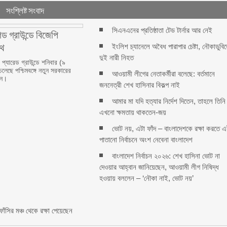
সংশ্লিষ্ট সংবাদ
সিএনএনের প্রতিষ্ঠাতা টেড টার্নার আর নেই
েড গ্রাউন্ডে বিজেপি
পথ
ইংলিশ চ্যানেলে অবৈধ পারাপার চেষ্টা, নৌকাডুবি
দুই নারী নিহত
প্যারেড গ্রাউন্ডে শনিবার (৯
চলেছে পশ্চিমবঙ্গে নতুন সরকারের
আওয়ামী লীগের নেতাকর্মীরা বলেছে: বর্তমানে
ান।
জননেত্রী শেখ হাসিনার বিকল্প নাই
আমার মা যদি হত্যার নির্দেশ দিতেন, তাহলে তিনি
এখনো ক্ষমতায় থাকতেন-জয়
ভোট নয়, এটা ফাঁদ – বাংলাদেশকে রক্ষা করতে 
পাতানো নির্বাচনে অংশ নেবেনা বাংলাদেশ
বাংলাদেশ নির্বাচন ২০২৬: শেখ হাসিনা ভোট না
rest
দেওয়ার আহ্বান জানিয়েছেন, আওয়ামী লীগ নিষিদ্ধ
e
হওয়ায় বললেন – ‘নৌকা নাই, ভোট নয়’
ঁসির মঞ্চ থেকে রক্ষা পেয়েছেন