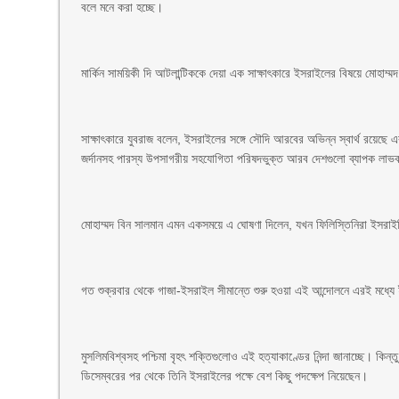
বলে মনে করা হচ্ছে।
মার্কিন সাময়িকী দি আটলান্টিককে দেয়া এক সাক্ষাৎকারে ইসরাইলের বিষয়ে মোহাম
সাক্ষাৎকারে যুবরাজ বলেন, ইসরাইলের সঙ্গে সৌদি আরবের অভিন্ন স্বার্থ রয়েছে এব
জর্দানসহ পারস্য উপসাগরীয় সহযোগিতা পরিষদভুক্ত আরব দেশগুলো ব্যাপক লাভ
মোহাম্মদ বিন সালমান এমন একসময়ে এ ঘোষণা দিলেন, যখন ফিলিস্তিনিরা ইসরাইলি
গত শুক্রবার থেকে গাজা-ইসরাইল সীমান্তে শুরু হওয়া এই আন্দোলনে এরই মধ
মুসলিমবিশ্বসহ পশ্চিমা বৃহৎ শক্তিগুলোও এই হত্যাকাণ্ডের নিন্দা জানাচ্ছে। কি
ডিসেম্বরের পর থেকে তিনি ইসরাইলের পক্ষে বেশ কিছু পদক্ষেপ নিয়েছেন।