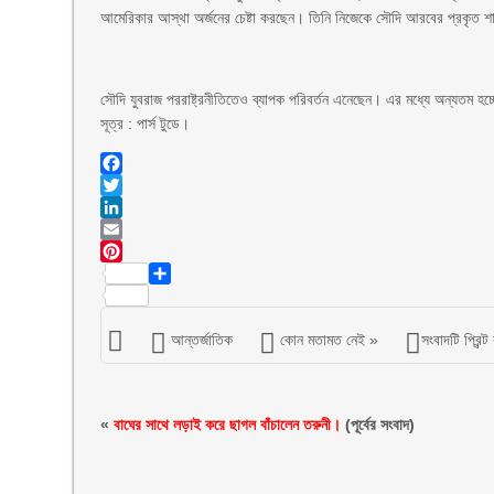
আমেরিকার আস্থা অর্জনের চেষ্টা করছেন। তিনি নিজেকে সৌদি আরবের প্রকৃত শাসক 
সৌদি যুবরাজ পররাষ্ট্রনীতিতেও ব্যাপক পরিবর্তন এনেছেন। এর মধ্যে অন্যতম হচ
সূত্র : পার্স টুডে।
Facebook
Twitter
LinkedIn
Email
Pinterest
Share
আন্তর্জাতিক
কোন মতামত নেই »
সংবাদটি প্রিন্ট
«
বাঘের সাথে লড়াই করে ছাগল বাঁচালেন তরুনী।
(পূর্বের সংবাদ)