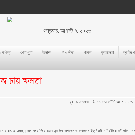
শুক্রবার, আগস্ট ৭, ২০২৬
 ও বাণিজ্য
খেলা-ধুলা
বিনোদন
ধর্ম ও জীবন
প্রবাস
মুক্তচিন্তা
স্থানীয় 
াজ চায় ক্ষমতা
যুবরাজ মোহাম্মদ বিন সালমান সৌদি আরবের রাজা
দায় করতে চাচ্ছে। এর মধ্য দিয়ে অন্য মুসলিম দেশগুলোও দখলদার ইহুদিবাদী রাষ্ট্রটিকে স্বীকৃতি দেব