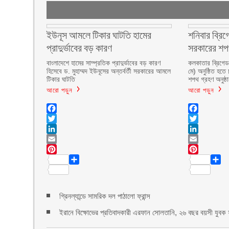
ইউনূস আমলে টিকার ঘাটতি হামের
শনিবার ব্রিগ
প্রাদুর্ভাবের বড় কারণ
সরকারের শ
বাংলাদেশে হামের সাম্প্রতিক প্রাদুর্ভাবের বড় কারণ
কলকাতার ব্রিগেড 
হিসেবে ড. মুহাম্মদ ইউনূসের অন্তর্বর্তী সরকারের আমলে
মে) অনুষ্ঠিত হতে 
টিকার ঘাটতি
শপথ গ্রহণ অনুষ্ঠ
আরো পড়ুন
আরো পড়ুন
Facebook
Facebook
Twitter
Twitter
LinkedIn
LinkedIn
Email
Email
Pinterest
Pinte
Share
Shar
গ্রিনল্যান্ডে সামরিক দল পাঠালো ফ্রান্স
ইরানে বিক্ষোভের প্রতিবাদকারী এরফান সোলতানি, ২৬ বছর বয়সী যুবক ফা