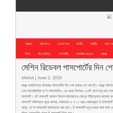
প্রচ্ছদ
প্রানের’৭১
দেশের খবর
জাতীয়
জাতীয়
অর্থ ও 
শিক্ষা
শিল্প-সাহিত্য
সম্পাদকীয়
সামাজিক-মাধ্যম
স্বাস্থ্য
মেশিন রিডেবল পাসপোর্টের দিন 
shimul
|
June 2, 2018
যন্ত্রে অপাঠযোগ্য কাগজের পাসপোর্টের দিন শেষ হয়েছে বেশ আগেই। যন্ত্রে পা
এখন ইলেকট্রনিক বা ই-পাসপোর্টের। এর মধ্যে বিশ্বের ১১৯টি দেশে চালু হয়ে গে
পাসপোর্ট। এই পাসপোর্ট আসলে বিদেশে যাতায়াতের ক্ষেত্রে ইমিগ্রেশনে ঝামেলা ক
পাসপোর্ট অধিদপ্তর সূত্র জানায়, বয়সভেদে ৫ ও ১০ বছর মেয়াদযুক্ত ই-পাসপোর্ট
আছে, তা ই-পাসপোর্টে স্থানান্তর করা হবে। ই-পাসপোর্ট চালু হওয়ার সঙ্গে সঙ্গে