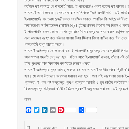
তাঁকে এমআরপির বদলে ই-পাসপোর্ট নিতে হবে।
বর্তমানে বই আকারে যে পাসপোর্ট আছে, ই-পাসপোর্টেও একই ধরনের বই থাকবে। তবে
পাসপোর্টে তা থাকবে না। সেখানে থাকবে পালিমারের তৈরি একটি কার্ড। এই কার্ডে
ই-পাসপোর্টের সব তথ্য কেন্দ্রীয়ভাবে সংরক্ষিত থাকবে ‘পাবলিক কি ডাইরেকটরি’তে
অ্যাভিয়েশন অর্গানাইজেশন (আইসিএও)। ইন্টারপোলসহ বিশ্বের সব বিমান ও স্থলবন্দ
ই-পাসপোর্টের বাহক কোনো দেশের দূতাবাসে ভিসার জন্য আবেদন করলে কর্তৃপক্ষ স্
এবং আবেদন গ্রহণ করে বইয়ের পাতায় ভিসা স্টিকার কিংবা বাতিল করে সিল দেবে। 
পাসপোর্টের তথ্য যাচাই করবে।
পাসপোর্ট অধিদপ্তর থেকে জানা যায়, ই-পাসপোর্ট চালুর জন্য দেশের প্রতিটি বিমান 
ব্যবস্থাপনা পদ্ধতি চালু করা হবে। যাঁদের হাতে ই-পাসপোর্ট থাকবে, তাঁদের এই 
ইমিগ্রেশনের কাজ বিদ্যমান পদ্ধতিতে চলমান থাকবে।
পাসপোর্ট অধিদপ্তর সূত্র জানায়, শুরুতে ২০ লাখ পাসপোর্ট জার্মানি থেকে প্রিন্
হবে। সে জন্য উত্তরায় কারখানা স্থাপন করা হবে। পরে ওই কারখানায় থেকে ই–প
প্রসঙ্গত, ই-পাসপোর্ট সংক্রান্ত প্রকল্প প্রস্তাব আগামী ৫ জুন জাতীয় অর্থনৈত
বিষয়সংক্রান্ত মন্ত্রিসভা কমিটির বৈঠকে প্রকল্পটি অনুমোদন করা হয়। এই প্রকল্প
বাসস
Facebook
Twitter
LinkedIn
Email
Pinterest
Share
দেশের খবর
কোন মতামত নেই »
সংবাদটি প্রিন্ট ক