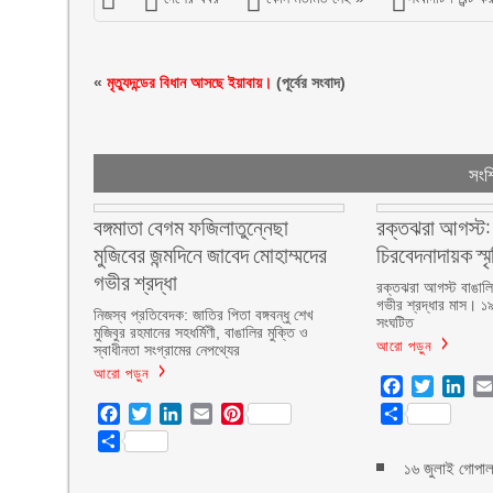
«
মৃত্যুদন্ডের বিধান আসছে ইয়াবায়।
(পূর্বের সংবাদ)
সংশ্
বঙ্গমাতা বেগম ফজিলাতুন্নেছা
রক্তঝরা আগস্ট:
মুজিবের জন্মদিনে জাবেদ মোহাম্মদের
চিরবেদনাদায়ক স্ম
গভীর শ্রদ্ধা
রক্তঝরা আগস্ট বাঙাল
গভীর শ্রদ্ধার মাস। 
নিজস্ব প্রতিবেদক: জাতির পিতা বঙ্গবন্ধু শেখ
সংঘটিত
মুজিবুর রহমানের সহধর্মিণী, বাঙালির মুক্তি ও
আরো পড়ুন
স্বাধীনতা সংগ্রামের নেপথ্যের
আরো পড়ুন
Facebook
Twitter
Lin
Facebook
Twitter
LinkedIn
Email
Pinterest
Share
Share
১৬ জুলাই গোপালগ