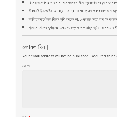
ডিসেম্বরকে ঘিরে লাকসাম- মনোহরগঞ্জবাসীকে প্রস্তুতির আহ্বান জানা
মীরসরাই ট্রাজেডির ১৫ বছর: ৪৫ প্রাণের আত্মত্যাগ স্মরণে জাভেদ মাহমুদ
ব্যক্তি স্বার্থে দলে বিতর্ক সৃষ্টি করবেন না, শেষবারের মতো সাবধান 
প্রবাসে থেকেও তৃণমূলের হৃদয়ে আব্দুল্লাহ আল মামুন ভূঁইয়া দুঃসময়ে ক
মতামত দিন।
Your email address will not be published. Required field
মতামত :
নাম: