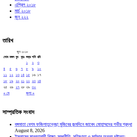
এপ্রিল ২০১৮
মার্চ ২০১৮
জুন ২২২
তারিখ
জুন ২০১৮
সোম
মঙ্গল
বুধ
বৃহঃ
শুক্র
শনি
রবি
১
২
৩
৪
৫
৬
৭
৮
৯
১০
১১
১২
১৩
১৪
১৫
১৬
১৭
১৮
১৯
২০
২১
২২
২৩
২৪
২৫
২৬
২৭
২৮
২৯
৩০
« মে
জুলা »
সাম্প্রতিক সংবাদ
বঙ্গমাতা বেগম ফজিলাতুন্নেছা মুজিবের জন্মদিনে জাবেদ মোহাম্মদের গভীর শ্রদ্ধা
August 8, 2026
ইসলামের মানবতাবাদী শিক্ষা: সম্প্রীতি, সহিষ্ণুতা ও মর্যাদার অনন্য দৃষ্টান্ত: