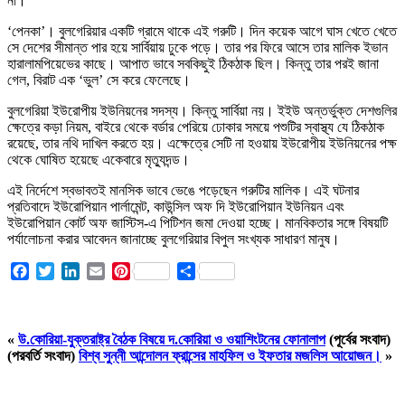
না।
‘পেনকা’। বুলগেরিয়ার একটি গ্রামে থাকে এই গরুটি। দিন কয়েক আগে ঘাস খেতে খেতে
সে দেশের সীমান্ত পার হয়ে সার্বিয়ায় ঢুকে পড়ে। তার পর ফিরে আসে তার মালিক ইভান
হারালামপিয়েভের কাছে। আপাত ভাবে সবকিছুই ঠিকঠাক ছিল। কিন্তু তার পরই জানা
গেল, বিরাট এক ‘ভুল’ সে করে ফেলেছে।
বুলগেরিয়া ইউরোপীয় ইউনিয়নের সদস্য। কিন্তু সার্বিয়া নয়। ইইউ অন্তর্ভুক্ত দেশগুলির
ক্ষেত্রে কড়া নিয়ম, বাইরে থেকে বর্ডার পেরিয়ে ঢোকার সময়ে পশুটির স্বাস্থ্য যে ঠিকঠাক
রয়েছে, তার নথি দাখিল করতে হয়। এক্ষেত্রে সেটি না হওয়ায় ইউরোপীয় ইউনিয়নের পক্ষ
থেকে ঘোষিত হয়েছে একেবারে মৃত্যুদন্ড।
এই নির্দেশে স্বভাবতই মানসিক ভাবে ভেঙে পড়েছেন গরুটির মালিক। এই ঘটনার
প্রতিবাদে ইউরোপিয়ান পার্লামেন্ট, কাউন্সিল অফ দি ইউরোপিয়ান ইউনিয়ন এবং
ইউরোপিয়ান কোর্ট অফ জাস্টিস-এ পিটিশন জমা দেওয়া হচ্ছে। মানবিকতার সঙ্গে বিষয়টি
পর্যালোচনা করার আবেদন জানাচ্ছে বুলগেরিয়ার বিপুল সংখ্যক সাধারণ মানুষ।
Facebook
Twitter
LinkedIn
Email
Pinterest
Share
«
উ.কোরিয়া-যুক্তরাষ্ট্র বৈঠক বিষয়ে দ.কোরিয়া ও ওয়াশিংটনের ফোনালাপ
(পূর্বের সংবাদ)
(পরবর্তি সংবাদ)
বিশ্ব সুন্নী আন্দোলন ফ্রান্সের মাহফিল ও ইফতার মজলিস আয়োজন।
»