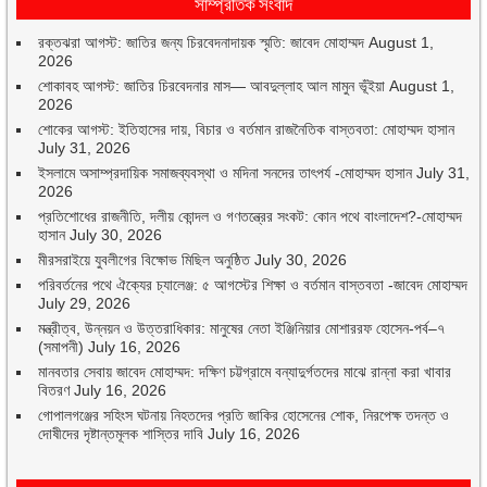
সাম্প্রতিক সংবাদ
রক্তঝরা আগস্ট: জাতির জন্য চিরবেদনাদায়ক স্মৃতি: জাবেদ মোহাম্মদ
August 1,
2026
শোকাবহ আগস্ট: জাতির চিরবেদনার মাস— আবদুল্লাহ আল মামুন ভূঁইয়া
August 1,
2026
শোকের আগস্ট: ইতিহাসের দায়, বিচার ও বর্তমান রাজনৈতিক বাস্তবতা: মোহাম্মদ হাসান
July 31, 2026
ইসলামে অসাম্প্রদায়িক সমাজব্যবস্থা ও মদিনা সনদের তাৎপর্য -মোহাম্মদ হাসান
July 31,
2026
প্রতিশোধের রাজনীতি, দলীয় কোন্দল ও গণতন্ত্রের সংকট: কোন পথে বাংলাদেশ?-মোহাম্মদ
হাসান
July 30, 2026
মীরসরাইয়ে যুবলীগের বিক্ষোভ মিছিল অনুষ্ঠিত
July 30, 2026
পরিবর্তনের পথে ঐক্যের চ্যালেঞ্জ: ৫ আগস্টের শিক্ষা ও বর্তমান বাস্তবতা -জাবেদ মোহাম্মদ
July 29, 2026
মন্ত্রীত্ব, উন্নয়ন ও উত্তরাধিকার: মানুষের নেতা ইঞ্জিনিয়ার মোশাররফ হোসেন-পর্ব–৭
(সমাপনী)
July 16, 2026
মানবতার সেবায় জাবেদ মোহাম্মদ: দক্ষিণ চট্টগ্রামে বন্যাদুর্গতদের মাঝে রান্না করা খাবার
বিতরণ
July 16, 2026
গোপালগঞ্জের সহিংস ঘটনায় নিহতদের প্রতি জাকির হোসেনের শোক, নিরপেক্ষ তদন্ত ও
দোষীদের দৃষ্টান্তমূলক শাস্তির দাবি
July 16, 2026