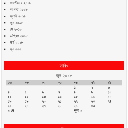
সেপ্টেম্বর ২০১৮
আগস্ট ২০১৮
জুলাই ২০১৮
জুন ২০১৮
মে ২০১৮
এপ্রিল ২০১৮
মার্চ ২০১৮
জুন ২২২
তারিখ
জুন ২০১৮
সোম
মঙ্গল
বুধ
বৃহঃ
শুক্র
শনি
রবি
১
২
৩
৪
৫
৬
৭
৮
৯
১০
১১
১২
১৩
১৪
১৫
১৬
১৭
১৮
১৯
২০
২১
২২
২৩
২৪
২৫
২৬
২৭
২৮
২৯
৩০
« মে
জুলা »