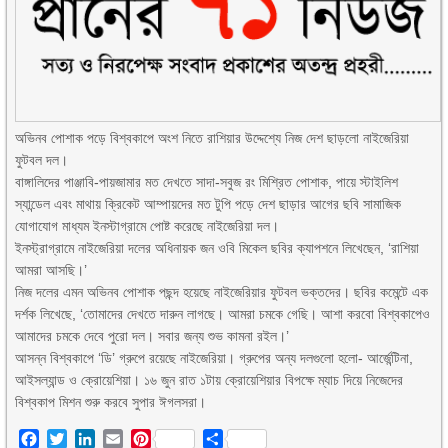
অভিনব পোশাক পড়ে বিশ্বকাপে অংশ নিতে রাশিয়ার উদ্দেশ্যে নিজ দেশ ছাড়লো নাইজেরিয়া
ফুটবল দল।
বাঙ্গালিদের পাঞ্জাবি-পায়জামার মত দেখতে সাদা-সবুজ রং মিশ্রিত পোশাক, পায়ে স্টাইলিশ
স্যান্ডেল এবং মাথায় ক্রিকেট আম্পায়দের মত টুপি পড়ে দেশ ছাড়ার আগের ছবি সামাজিক
যোগাযোগ মাধ্যম ইনস্টাগ্রামে পোষ্ট করেছে নাইজেরিয়া দল।
ইনস্ট্রাগ্রামে নাইজেরিয়া দলের অধিনায়ক জন ওবি মিকেল ছবির ক্যাপশনে লিখেছেন, ‘রাশিয়া
আমরা আসছি।’
নিজ দলের এমন অভিনব পোশাক পছন্দ হয়েছে নাইজেরিয়ার ফুটবল ভক্তদের। ছবির কমেন্টে এক
দর্শক লিখেছে, ‘তোমাদের দেখতে দারুন লাগছে। আমরা চমকে গেছি। আশা করবো বিশ্বকাপেও
আমাদের চমকে দেবে পুরো দল। সবার জন্য শুভ কামনা রইল।’
আসন্ন বিশ্বকাপে ‘ডি’ গ্রুপে রয়েছে নাইজেরিয়া। গ্রুপের অন্য দলগুলো হলো- আর্জেন্টিনা,
আইসল্যান্ড ও ক্রোয়েশিয়া। ১৬ জুন রাত ১টায় ক্রোয়েশিয়ার বিপক্ষে ম্যাচ দিয়ে নিজেদের
বিশ্বকাপ মিশন শুরু করবে সুপার ঈগলসরা।
Facebook
Twitter
LinkedIn
Email
Pinterest
Share