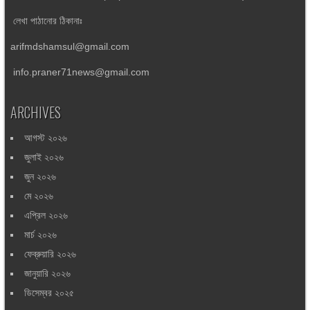
লেখা পাঠানোর ঠিকানাঃ
arifmdshamsul@gmail.com
info.praner71news@gmail.com
ARCHIVES
আগস্ট ২০২৬
জুলাই ২০২৬
জুন ২০২৬
মে ২০২৬
এপ্রিল ২০২৬
মার্চ ২০২৬
ফেব্রুয়ারি ২০২৬
জানুয়ারি ২০২৬
ডিসেম্বর ২০২৫