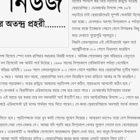
হিসেবে শতভাগ জয় নিয়ে দ্বিতীয় রাউন্ডে উঠেছে
ক্রোয়েশিয়া। ডেনমার্কের বিপক্ষে শেষ ১৬’র
লড়াইয়ে তাই ক্রোয়েটদেরই সুস্পষ্ট ফেবারিট হিসে
ধরা হচ্ছে। ডেনসরাও অবশ্য বিশ্বকাপে এ পর্যন্
তাদের বাজে ইমেজকে পেছনে ফেলে বিস্ময়কর কিছু
করে দেখাতে পুরোপুরি প্রস্তুত।
নিজনি নোভগ্রাদের এই স্টেডিয়ামেই গ্রুপ পর্বে
আর্জেন্টিনাকে ৩-০ গোলে বিধ্বস্ত করেছিল
্ষ হিসেবে স্পেন বনাম রাশিয়ার মধ্যকার বিজয়ী দলকে। অভিজ্ঞ প্লেমেকার লুকা মড্রিচের নেতৃত্বে
ীর্ষ দল হিসেবেই নক আউট পর্বে উঠেছে। ১৯৯৮ সালের বিশ্বকাপে সেমিফাইনাল পর্যন্ত খেলেছিল
য় মড্রিচ বাহিনী। ১৯৯৮ সালে নেদারল্যান্ডকে ২-১ গোলে গোলে পরাজিত করে ক্রোয়েশিয়া তৃতীয় স্থান
্র ৯ বছর। আমার মনে আছে, ক্রোয়েশিয়া যখন গোল দিয়েছিল তখন বাড়িতে আমার মা কি করেছিল।
যের প্রয়োজন। পরের রাউন্ডে আমাদের প্রতিপক্ষ বেশ কঠিন, ম্যাচগুলো আসলেই কঠিন হবে।’
 ডেনমার্ক ও ক্রিস্টিয়ান এরিকসেনের কাছে শেষ হয়ে যেতে পারে। ডেনমার্কের টটেনহ্যাম তারকা
যদিও এই ম্যাচে ড্র করায় তার দল নকআউট পর্বে উত্তীর্ণ হয়। তবে অস্ট্রেলিয়ার বিপক্ষে ১-১ গোলে ড্র
মাঠে এরিকসেনই দুই দলের পার্থক্য গড়ে দিতে পারেন। সে জন্য ক্রোয়েশিয়াকে অবশ্যই সতর্ক থাকতে
িয়ে দিতে হবে। প্রতিপক্ষকে তারা খুব কমই গোলের সুযোগ দিয়েছে। আক্রমণ ভাগেও তারা বেশ বিপদজন
ন্যতম সেরা প্লে-মেকার সে। আমরা যদি প্রতি বছর বিশ্বকাপ খেলার সুযোগ পেতাম তবে খেলোয়াড়রা
। ওয়েবসাইট ও সামাজিক যোগাযোগ মাধ্যমগুলো খুঁজলে দেখা যাবে, কত মানুষ বিশ্বকাপ উপভোগ
াবত আমরা সবাই পরিবারের বাইরে। ক্রোয়েশিয়ার জয়ের জন্য আমরা এসবই আমলে নিতে চাই।’