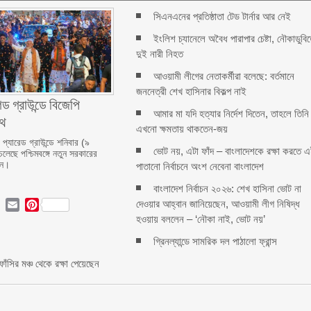
সিএনএনের প্রতিষ্ঠাতা টেড টার্নার আর নেই
ইংলিশ চ্যানেলে অবৈধ পারাপার চেষ্টা, নৌকাডুবি
দুই নারী নিহত
আওয়ামী লীগের নেতাকর্মীরা বলেছে: বর্তমানে
জননেত্রী শেখ হাসিনার বিকল্প নাই
েড গ্রাউন্ডে বিজেপি
আমার মা যদি হত্যার নির্দেশ দিতেন, তাহলে তিনি
পথ
এখনো ক্ষমতায় থাকতেন-জয়
প্যারেড গ্রাউন্ডে শনিবার (৯
ভোট নয়, এটা ফাঁদ – বাংলাদেশকে রক্ষা করতে 
চলেছে পশ্চিমবঙ্গে নতুন সরকারের
ান।
পাতানো নির্বাচনে অংশ নেবেনা বাংলাদেশ
বাংলাদেশ নির্বাচন ২০২৬: শেখ হাসিনা ভোট না
দেওয়ার আহ্বান জানিয়েছেন, আওয়ামী লীগ নিষিদ্ধ
ok
ter
LinkedIn
Email
Pinterest
হওয়ায় বললেন – ‘নৌকা নাই, ভোট নয়’
গ্রিনল্যান্ডে সামরিক দল পাঠালো ফ্রান্স
ঁসির মঞ্চ থেকে রক্ষা পেয়েছেন