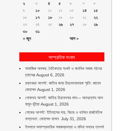
২
৩
৪
৫
৬
৭
৮
৯
১০
১১
১২
১৩
১৪
১৫
১৬
১৭
১৮
১৯
২০
২১
২২
২৩
২৪
২৫
২৬
২৭
২৮
২৯
৩০
৩১
« জুন
আগ »
সাম্প্রতিক সংবাদ
সামাজিক অবক্ষয়: নৈতিকতার সংকট ও মানবিক সমাজ গঠনের
চ্যালেঞ্জ
August 6, 2026
রক্তঝরা আগস্ট: জাতির জন্য চিরবেদনাদায়ক স্মৃতি: জাবেদ
মোহাম্মদ
August 1, 2026
শোকাবহ আগস্ট: জাতির চিরবেদনার মাস— আবদুল্লাহ আল
মামুন ভূঁইয়া
August 1, 2026
শোকের আগস্ট: ইতিহাসের দায়, বিচার ও বর্তমান রাজনৈতিক
বাস্তবতা: মোহাম্মদ হাসান
July 31, 2026
ইসলামে অসাম্প্রদায়িক সমাজব্যবস্থা ও মদিনা সনদের তাৎপর্য