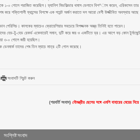
রা পেরুকে ১-০ গোলে পরাজিত করেছিল। ড্যানিশ মিডফিল্ডার থমাস ডেলানে বিশ^াস করেন, এরিকসেন তার
ষ করে শক্তিশালী ফ্রান্সের বিপক্ষে এক পয়েন্ট অর্জণ করাতে দল আরো বেশী উজ্জীবিত অবস্থায় আছে
ইভান পেরিসিচ। কালকের ম্যাচেও ক্রোয়েশিয়ার সবচেয়ে বিপজ্জনক অস্ত্র তিনিই হতে পারেন।
াদের হেড-টু-হেড রেকর্ড একেবারেই সমান, দুটি করে জয় ও একটিতে ড্র। এর আগে বড় কোন টুর্নামেন্ট
শিয়া ৩-০ গোলে জয়ী হয়েছিল।
ে ডেনমার্ক তাদের শেষ তিন ম্যাচে মাত্র ২টি গোল করেছে।
সংবাদটি প্রিন্ট করুন
(পরবর্তি সংবাদ)
নৌমন্ত্রীর ছেলের সঙ্গে এমপি বাহারের মেয়ের বিয়ে
সংশ্লিষ্ট সংবাদ