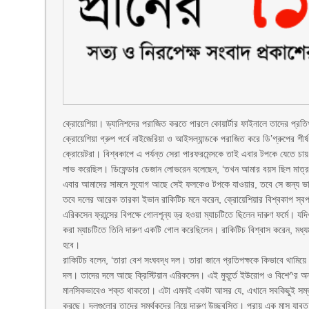
ক্রোয়েশিয়া। ড্যানিশদের পরাজিত করতে পারলে কোয়ার্টার ফাইনালে তাদের প্রতিপক
ক্রোয়েশিয়া গ্রুপ পর্বে নাইজেরিয়া ও আইসল্যান্ডকে পরাজিত করে ডি’গ্রুপের শ
ক্রোয়েটরা। বিশ্বকাপে এ পর্যন্ত সেরা পারফরমেন্সকে তাই এবার টপকে যেতে চা
লাভ করেছিল। ডিফেন্ডার ডেজান লোভরেন বলেছেন, ‘তখন আমার বয়স ছিল মাত
এবার আমাদের সামনে সুযোগ আছে সেই ফলকেও টপকে যাওয়ার, তবে সে জন্য ভাগ্
তবে দলের আরেক তারকা ইভান রাকিটিচ মনে করেন, ক্রোয়েশিয়ার বিশ্বকাপ স্বপ্ন
এরিকসেন ফ্রান্সের বিপক্ষে গোলশূন্য ড্র হওয়া ম্যাচটিতে ছিলেন দারুণ ফর্মে। 
করা ম্যাচটিতে তিনি দারুণ একটি গোল করেছিলেন। রাকিটিচ বিশ্বাস করেন, মধ্য
হবে।
রাকিটিচ বলেন, ‘তারা বেশ সংঘবদ্ধ দল। তারা জানে প্রতিপক্ষকে কিভাবে থাম
দল। তাদের দলে আছে ক্রিস্টিয়ান এরিকসেন। এই মুহূর্তে ইউরোপ ও বিশে^র অ
মানসিকভাবেও শক্ত থাকতো। এটা এমনই একটা আসর যে, এখানে সবকিছুই সম্ভব
করছে। দলগুলোর তাদের সমর্থকদের নিয়ে দারুণ উচ্ছ্বসিত। প্রায় এক মাস য