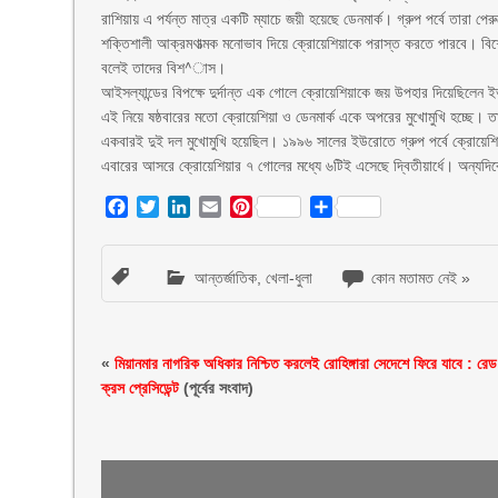
রাশিয়ায় এ পর্যন্ত মাত্র একটি ম্যাচে জয়ী হয়েছে ডেনমার্ক। গ্রুপ পর্বে তা
শক্তিশালী আক্রমণাত্মক মনোভাব দিয়ে ক্রোয়েশিয়াকে পরাস্ত করতে পারবে। বিশে
বলেই তাদের বিশ^াস।
আইসল্যান্ডের বিপক্ষে দুর্দান্ত এক গোলে ক্রোয়েশিয়াকে জয় উপহার দিয়েছিলেন 
এই নিয়ে ষষ্ঠবারের মতো ক্রোয়েশিয়া ও ডেনমার্ক একে অপরের মুখোমুখি হচ্ছে। ত
একবারই দুই দল মুখোমুখি হয়েছিল। ১৯৯৬ সালের ইউরোতে গ্রুপ পর্বে ক্রোয়ে
এবারের আসরে ক্রোয়েশিয়ার ৭ গোলের মধ্যে ৬টিই এসেছে দ্বিতীয়ার্ধে। অন্যদিক
Facebook
Twitter
LinkedIn
Email
Pinterest
Share
আন্তর্জাতিক
,
খেলা-ধুলা
কোন মতামত নেই »
«
মিয়ানমার নাগরিক অধিকার নিশ্চিত করলেই রোহিঙ্গারা সেদেশে ফিরে যাবে : রেড
ক্রস প্রেসিডেন্ট
(পূর্বের সংবাদ)