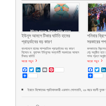
ইউনূস আমলে টিকার ঘাটতি হামের
শনিবার ব্রিগ
প্রাদুর্ভাবের বড় কারণ
সরকারের শ
বাংলাদেশে হামের সাম্প্রতিক প্রাদুর্ভাবের বড় কারণ
কলকাতার ব্রিগেড 
হিসেবে ড. মুহাম্মদ ইউনূসের অন্তর্বর্তী সরকারের আমলে
মে) অনুষ্ঠিত হতে 
টিকার ঘাটতি
শপথ গ্রহণ অনুষ্ঠ
আরো পড়ুন
আরো পড়ুন
Facebook
Twitter
LinkedIn
Email
Pinterest
Facebo
Twit
Share
Share
ইরানে বিক্ষোভের প্রতিবাদকারী এরফান সোলতানি, ২৬ বছর বয়সী যুবক ফা