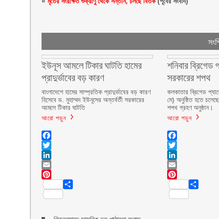
«
মৃতের সংরক্ষিত শুক্রাণু থেকে সন্তান, চলছে বিতর্ক
(পূর্বের সংবাদ)
সংশ্
ইউনূস আমলে টিকার ঘাটতি হামের
শনিবার ব্রিগেড গ
প্রাদুর্ভাবের বড় কারণ
সরকারের শপথ
বাংলাদেশে হামের সাম্প্রতিক প্রাদুর্ভাবের বড় কারণ
কলকাতার ব্রিগেড প্যার
হিসেবে ড. মুহাম্মদ ইউনূসের অন্তর্বর্তী সরকারের
মে) অনুষ্ঠিত হতে চলেছে
আমলে টিকার ঘাটতি
শপথ গ্রহণ অনুষ্ঠান।
আরো পড়ুন
আরো পড়ুন
Facebook
Facebook
Twitter
Twitter
LinkedIn
LinkedIn
Email
Email
Pinterest
Pinterest
Share
Share