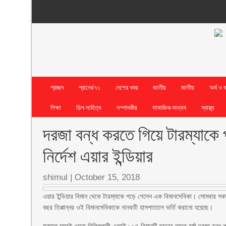
প্রচ্ছদ
প্রানের’৭১
দেশের খবর
জাতীয়
জাতীয়
অর্থ ও 
শিক্ষা
শিল্প-সাহিত্য
সম্পাদকীয়
সামাজিক-মাধ্যম
স্বাস্থ্য
দরজা বন্ধ করতে গিয়ে টারম্যাকে 
নির্দেশ এয়ার ইন্ডিয়ার
shimul
|
October 15, 2018
এয়ার ইন্ডিয়ার বিমান থেকে টারম্যাকে পড়ে গেলেন এক বিমানসেবিকা। সোমবার সকাল
বছর তিপ্পান্নর ওই বিমানসেবিকাকে নানবতী হাসপাতালে ভর্তি করানো হয়েছে।