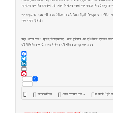
সকালে মুম্বই থেকে দিল্লিগামী এআই ৮৬৪ বিমানটি ছাড়ার আগে হর্ষা দরজা বন্ধ 
আমাদের এক বিমানসেবিকা হর্ষা লোবো বিমানের দরজা বন্ধ করতে গিয়ে টারম্যাকে 
গত সপ্তাহেই দুবাইগামী এয়ার ইন্ডিয়ার একটি বিমান ত্রিচি বিমানবন্দরে র পাঁচিল
পড়ে এয়ার ইন্ডিয়া।
বছর খানেক আগে মুম্বই বিমানবন্দরেই এয়ার ইন্ডিয়ার এক ইঞ্জিনিয়ার দুর্ঘটনার কব
ওই ইঞ্জিনিয়ারকে টেনে নেয় ইঞ্জিন। এই ঘটনার তদন্ত শুরু হয়েছে।
Facebook
Twitter
LinkedIn
Email
Pinterest
Share
আন্তর্জাতিক
কোন মতামত নেই »
সংবাদটি প্রিন্ট 