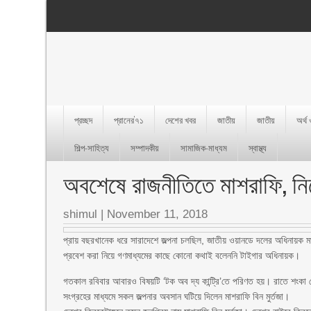
প্রচ্ছদ
প্রানের’৭১
দেশের খবর
জাতীয়
জাতীয়
অর্থ
শিল্প-সাহিত্য
সম্পাদকীয়
সামাজিক-মাধ্যম
স্বাস্থ্য
অবশেষে রাজনীতিতে মাশরাফি, 
shimul
|
November 11, 2018
প্রায় বছরখানেক ধরে সারাদেশে জল্পনা চলছিল, জাতীয় ওয়ানডে দলের অধিনায়ক মা
প্রবেশ করা নিয়ে গণমাধ্যমের কাছে কোনো কথাই বলেননি টাইগার অধিনায়ক।
গতকাল রবিবার আবারও বিষয়টি ‘টক অব দ্য কান্ট্রি’তে পরিণত হয়। রাতে শংকা
সংগ্রহের মাধ্যমে সকল জল্পনার অবসান ঘটিয়ে দিলেন মাশরাফি বিন মুর্তজা।