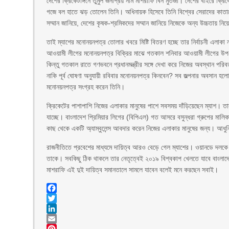
দেশের ক্রিকেটাঙ্গনে তুমুল জনপ্রিয় নাম মাশরাফি বিন মুর্তজা। দেশের বাইরে 
গজে বল হাতে ঝড় তোলেন তিনি। অধিনায়ক হিসেবে তিনি বিশ্বের সেরাদের কাতার
সম্মান জানিয়ে, দেশের কৃষক-শ্রমিকদের সম্মান জানিয়ে নিজেকে অন্য উচ্চতায় নি
তাই ম্যাশের মনোনয়নপত্র তোলার খবরে মিষ্টি বিতরণ হচ্ছে তার নির্বাচনী এলাক
আওয়ামী লীগের মনোনয়নপত্র বিক্রির মাঝে গতকাল শনিবার আওয়ামী লীগের উপ-দ
কিন্তু গতকাল রাতে গণভবনে প্রধানমন্ত্রীর সঙ্গে দেখা করে নিজের অবস্থান প
নাকি পূর্ব ঘোষণা অনুযায়ী রবিবার মনোনয়নপত্র কিনবেন? সব জল্পনার অবসান হলো
মনোনয়নপত্র সংগ্রহ করেন তিনি।
ক্রিকেটের পাশাপাশি নিজের এলাকার মানুষের পাশে সবসময় দাঁড়িয়েছেন ম্যাশ। তার ‘
যাচ্ছে। বাংলাদেশ প্রিমিয়ার লিগের (বিপিএল) গত আসরে বসুন্ধরা গ্রুপের মালিকানা
কাছ থেকে একটি অ্যাম্বুলেন্স আবদার করেন নিজের এলাকার মানুষের জন্য। আধুনিক
রাজনীতিতে প্রবেশের মাধ্যমে দায়িত্ব আরও বেড়ে গেল ম্যাশের। ওয়ানডে দলকে এ
তাকে। সবকিছু ঠিক থাকলে তার নেতৃত্বেই ২০১৯ বিশ্বকাপ খেলতে যাবে বাংলাদে
মাশরাফি এই দুই দায়িত্ব সমানতালে সামলে যাবেন বলেই মনে করছেন সবাই।
Facebook
Twitter
LinkedIn