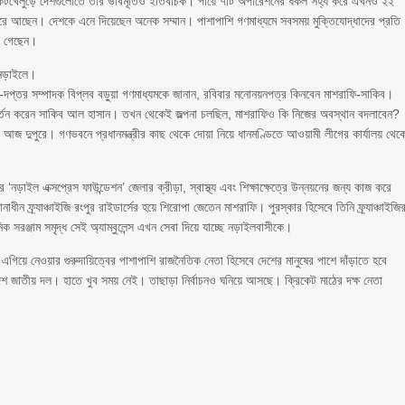
ক্রিকেটখেলুড়ে দেশগুলোতে তার ভাবমূর্তিও ইতিবাচক। পায়ে ৭টি অপারেশনের ধকল সহ্য করে এখনও ২২
ে আছেন। দেশকে এনে দিয়েছেন অনেক সম্মান। পাশাপাশি গণমাধ্যমে সবসময় মুক্তিযোদ্ধাদের প্রতি
য়ে গেছেন।
া নড়াইলে।
প্তর সম্পাদক বিপ্লব বড়ুয়া গণমাধ্যমকে জানান, রবিবার মনোনয়নপত্র কিনবেন মাশরাফি-সাকিব।
রিবর্তন করেন সাকিব আল হাসান। তখন থেকেই জল্পনা চলছিল, মাশরাফিও কি নিজের অবস্থান বদলাবেন?
 আজ দুপুরে। গণভবনে প্রধানমন্ত্রীর কাছ থেকে দোয়া নিয়ে ধানমণ্ডিতে আওয়ামী লীগের কার্যালয় থেক
নড়াইল এক্সপ্রেস ফাউন্ডেশন’ জেলার ক্রীড়া, স্বাস্থ্য এবং শিক্ষাক্ষেত্রে উন্নয়নের জন্য কাজ করে
ধীন ফ্র্যাঞ্চাইজি রংপুর রাইডার্সের হয়ে শিরোপা জেতেন মাশরাফি। পুরস্কার হিসেবে তিনি ফ্র্যাঞ্চাইজি
 সরঞ্জাম সমৃদ্ধ সেই অ্যাম্বুলেন্স এখন সেবা দিয়ে যাচ্ছে নড়াইলবাসীকে।
গিয়ে নেওয়ার গুরুদায়িত্বের পাশাপাশি রাজনৈতিক নেতা হিসেবে দেশের মানুষের পাশে দাঁড়াতে হবে
শ জাতীয় দল। হাতে খুব সময় নেই। তাছাড়া নির্বাচনও ঘনিয়ে আসছে। ক্রিকেট মাঠের দক্ষ নেতা