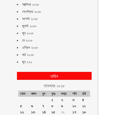
অক্টোবর ২০১৮
সেপ্টেম্বর ২০১৮
আগস্ট ২০১৮
জুলাই ২০১৮
জুন ২০১৮
মে ২০১৮
এপ্রিল ২০১৮
মার্চ ২০১৮
জুন ২২২
তারিখ
নভেম্বর ২০১৮
সোম
মঙ্গল
বুধ
বৃহঃ
শুক্র
শনি
রবি
১
২
৩
৪
৫
৬
৭
৮
৯
১০
১১
১২
১৩
১৪
১৫
১৬
১৭
১৮