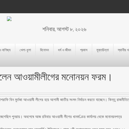
শনিবার, আগস্ট ৮, ২০২৬
 ও বাণিজ্য
খেলা-ধুলা
বিনোদন
ধর্ম ও জীবন
প্রবাস
মুক্তচিন্তা
স্থানীয় 
নিলেন আওয়ামীলীগের মনোনয়ন ফরম।
শরাফি বিন মুর্তজা আওয়ামী লীগের হয়ে আগামী জাতীয় সংসদ নির্বাচন করতে যাচ্ছেন। কিন্তু রাজনীতি
 জেগেছিল পুনরায়। অবশেষে আজ রবিবার আওয়ামী লীগের ধানমণ্ডির কার্যালয় থেকে মনোনয়নপত্র