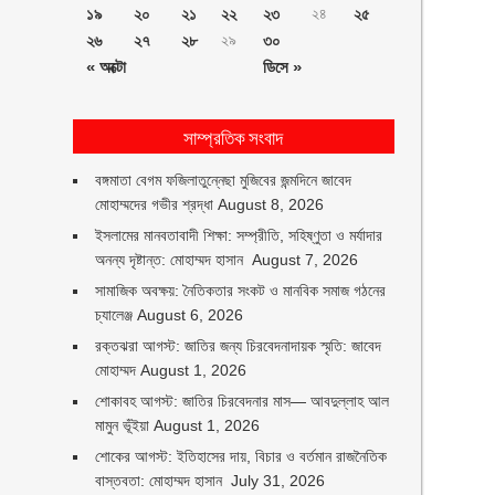
১৯
২০
২১
২২
২৩
২৪
২৫
২৬
২৭
২৮
২৯
৩০
« অক্টো
ডিসে »
সাম্প্রতিক সংবাদ
বঙ্গমাতা বেগম ফজিলাতুন্নেছা মুজিবের জন্মদিনে জাবেদ
মোহাম্মদের গভীর শ্রদ্ধা
August 8, 2026
ইসলামের মানবতাবাদী শিক্ষা: সম্প্রীতি, সহিষ্ণুতা ও মর্যাদার
অনন্য দৃষ্টান্ত: মোহাম্মদ হাসান
August 7, 2026
সামাজিক অবক্ষয়: নৈতিকতার সংকট ও মানবিক সমাজ গঠনের
চ্যালেঞ্জ
August 6, 2026
রক্তঝরা আগস্ট: জাতির জন্য চিরবেদনাদায়ক স্মৃতি: জাবেদ
মোহাম্মদ
August 1, 2026
শোকাবহ আগস্ট: জাতির চিরবেদনার মাস— আবদুল্লাহ আল
মামুন ভূঁইয়া
August 1, 2026
শোকের আগস্ট: ইতিহাসের দায়, বিচার ও বর্তমান রাজনৈতিক
বাস্তবতা: মোহাম্মদ হাসান
July 31, 2026