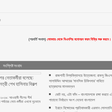
ন
(পরবর্তি সংবাদ)
সোমবার থেকে বিএনপির মনোনয়ন ফরম বিক্রি শুরু করবে।
সংশ্লিষ্ট সংবাদ
রাজশাহী বিশ্ববিদ্যালয়ে উত্তেজনা: রাকসু জিএ
র নেতাকর্মীরা বলেছে:
সালাউদ্দিন আম্মারের ‘মানসিক চিকিৎসার’ দাবিতে
েত্রী শেখ হাসিনার বিকল্প
ছাত্রদলের মানববন্ধন
ভোট নয়, এটা ফাঁদ – বাংলাদেশকে রক্ষা করতে 
 ২০২৬: আওয়ামী লীগের শীর্ষ
পাতানো নির্বাচনে অংশ নেবেনা বাংলাদেশ
 পর্যায়ের নেতা-কর্মীরা এখনো দৃঢ়ভাবে
ইরানে বিক্ষোভের প্রতিবাদকারী এরফান সোলতানি