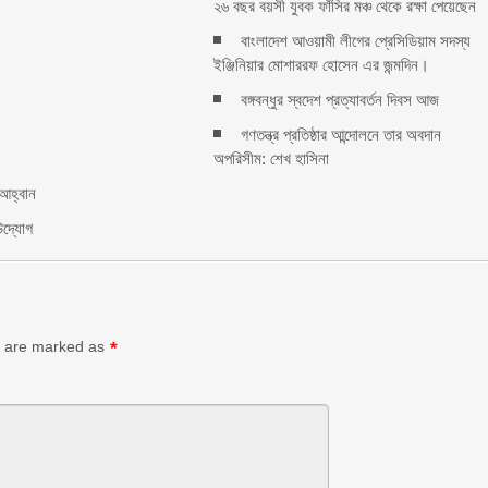
২৬ বছর বয়সী যুবক ফাঁসির মঞ্চ থেকে রক্ষা পেয়েছেন
বাংলাদেশ আওয়ামী লীগের প্রেসিডিয়াম সদস্য
ইঞ্জিনিয়ার মোশাররফ হোসেন এর জন্মদিন।
বঙ্গবন্ধুর স্বদেশ প্রত্যাবর্তন দিবস আজ
গণতন্ত্র প্রতিষ্ঠার আন্দোলনে তার অবদান
rest
অপরিসীম: শেখ হাসিনা
e
 আহ্বান
উদ্যোগ
ds are marked as
*