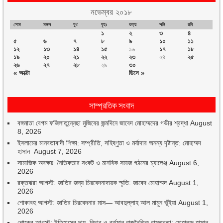
নভেম্বর ২০১৮
সোম
মঙ্গল
বুধ
বৃহঃ
শুক্র
শনি
রবি
১
২
৩
৪
৫
৬
৭
৮
৯
১০
১১
১২
১৩
১৪
১৫
১৬
১৭
১৮
১৯
২০
২১
২২
২৩
২৪
২৫
২৬
২৭
২৮
২৯
৩০
« অক্টো
ডিসে »
সাম্প্রতিক সংবাদ
বঙ্গমাতা বেগম ফজিলাতুন্নেছা মুজিবের জন্মদিনে জাবেদ মোহাম্মদের গভীর শ্রদ্ধা
August
8, 2026
ইসলামের মানবতাবাদী শিক্ষা: সম্প্রীতি, সহিষ্ণুতা ও মর্যাদার অনন্য দৃষ্টান্ত: মোহাম্মদ
হাসান
August 7, 2026
সামাজিক অবক্ষয়: নৈতিকতার সংকট ও মানবিক সমাজ গঠনের চ্যালেঞ্জ
August 6,
2026
রক্তঝরা আগস্ট: জাতির জন্য চিরবেদনাদায়ক স্মৃতি: জাবেদ মোহাম্মদ
August 1,
2026
শোকাবহ আগস্ট: জাতির চিরবেদনার মাস— আবদুল্লাহ আল মামুন ভূঁইয়া
August 1,
2026
শোকের আগস্ট: ইতিহাসের দায়, বিচার ও বর্তমান রাজনৈতিক বাস্তবতা: মোহাম্মদ হাসান