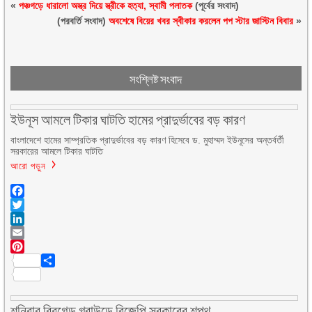
«
পঞ্চগড়ে ধারালো অস্ত্র দিয়ে স্ত্রীকে হত্যা, স্বামী পলাতক
(পূর্বের সংবাদ)
(পরবর্তি সংবাদ)
অবশেষে বিয়ের খবর স্বীকার করলেন পপ স্টার জাস্টিন বিবার
»
সংশ্লিষ্ট সংবাদ
ইউনূস আমলে টিকার ঘাটতি হামের প্রাদুর্ভাবের বড় কারণ
বাংলাদেশে হামের সাম্প্রতিক প্রাদুর্ভাবের বড় কারণ হিসেবে ড. মুহাম্মদ ইউনূসের অন্তর্বর্তী
সরকারের আমলে টিকার ঘাটতি
আরো পড়ুন
Facebook
Twitter
LinkedIn
Email
Pinterest
Share
শনিবার ব্রিগেড গ্রাউন্ডে বিজেপি সরকারের শপথ