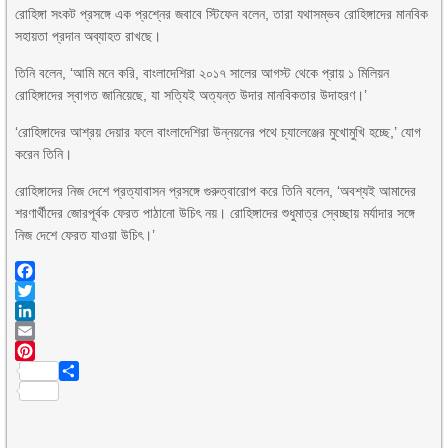
রোহিঙ্গা সংকট প্রসঙ্গে এক প্রশ্নের জবাবে স্টিফেন বলেন, তারা যথাসম্ভব রোহিঙ্গাদের মানবিক
সহায়তা প্রদান অব্যাহত রাখছে।
তিনি বলেন, ‘আমি মনে করি, বাংলাদেশিরা ২০১৭ সালের আগস্ট থেকে প্রায় ১ মিলিয়ন
রোহিঙ্গাদের স্বাগত জানিয়েছে, যা সত্যিই অত্যন্ত উদার মানবিকতার উদাহরণ।’
‘রোহিঙ্গাদের আশ্রয় দেয়ার ফলে বাংলাদেশিরা উন্নয়নের পথে চ্যালেঞ্জের মুখোমুখি হচ্ছে,’ যোগ
করেন তিনি।
রোহিঙ্গাদের নিজ দেশে প্রত্যাবাসন প্রসঙ্গে গুরুত্বারোপ করে তিনি বলেন, ‘অবশ্যই আমাদের
শরণার্থীদের জোরপূর্বক ফেরত পাঠানো উচিৎ নয়। রোহিঙ্গাদের শুধুমাত্র স্বেচ্ছায় মর্যাদার সঙ্গে
নিজ দেশে ফেরত যাওয়া উচিৎ।’
Facebook
Twitter
LinkedIn
Email
Pinterest
Share