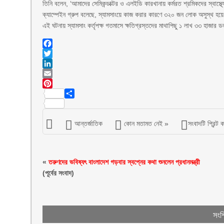
তিনি বলেন, ‘আমাদের সেমিকন্ডাক্টর ও এলইডি কারখানায় কর্মরত শ্রমিকদের স্বাস্থ্যের
ক্যাম্পেইন গ্রুপ বলেছে, স্যামসাংয়ে কাজ করার কারণে ৩২০ জন লোক অসুস্থ হ
এই ঘটনায় স্যামসাং কর্তৃপক্ষ গতমাসে ক্ষতিগ্রস্তদের মাথাপিছু ১ লাখ ৩৩ হাজার ড
Facebook
Twitter
LinkedIn
Email
Pinterest
Share
আন্তর্জাতিক
কোন মতামত নেই »
সংবাদটি প্রিন্ট 
«
তরুণদের ভবিষ্যৎ বাংলাদেশ গড়বার স্বপ্নের কথা শুনলেন প্রধানমন্ত্রী
(পূর্বের সংবাদ)
সংশ্