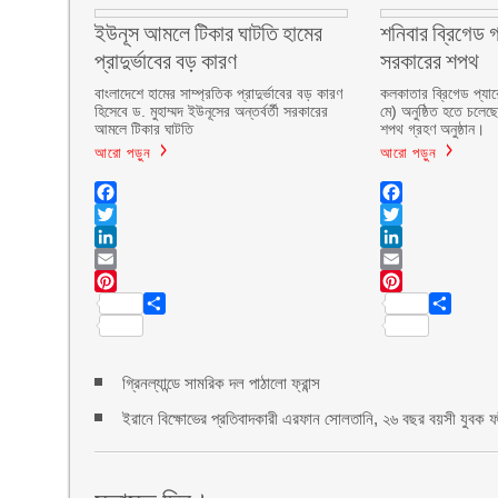
ইউনূস আমলে টিকার ঘাটতি হামের
শনিবার ব্রিগেড গ
প্রাদুর্ভাবের বড় কারণ
সরকারের শপথ
বাংলাদেশে হামের সাম্প্রতিক প্রাদুর্ভাবের বড় কারণ
কলকাতার ব্রিগেড প্যার
হিসেবে ড. মুহাম্মদ ইউনূসের অন্তর্বর্তী সরকারের
মে) অনুষ্ঠিত হতে চলেছে
আমলে টিকার ঘাটতি
শপথ গ্রহণ অনুষ্ঠান।
আরো পড়ুন
আরো পড়ুন
Facebook
Facebook
Twitter
Twitter
LinkedIn
LinkedIn
Email
Email
Pinterest
Pinterest
Share
Share
গ্রিনল্যান্ডে সামরিক দল পাঠালো ফ্রান্স
ইরানে বিক্ষোভের প্রতিবাদকারী এরফান সোলতানি, ২৬ বছর বয়সী যুবক ফাঁস