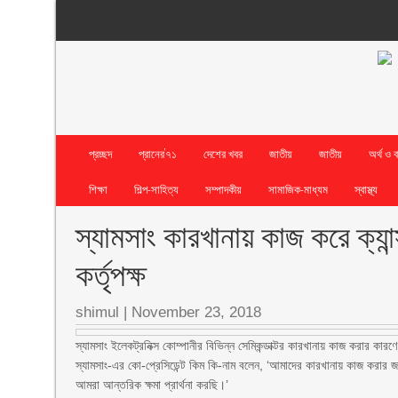
প্রচ্ছদ
প্রানের’৭১
দেশের খবর
জাতীয়
জাতীয়
অর্থ ও 
শিক্ষা
শিল্প-সাহিত্য
সম্পাদকীয়
সামাজিক-মাধ্যম
স্বাস্থ্য
স্যামসাং কারখানায় কাজ করে ক্যা
কর্তৃপক্ষ
shimul
|
November 23, 2018
স্যামসাং ইলেকট্রনিক্স কোম্পানীর বিভিন্ন সেমিকন্ডাক্টর কারখানায় কাজ করার কারণে 
স্যামসাং-এর কো-প্রেসিডেন্ট কিম কি-নাম বলেন, ‘আমাদের কারখানায় কাজ করার জ
আমরা আন্তরিক ক্ষমা প্রার্থনা করছি।’