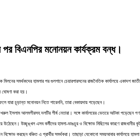
মলার পর বিএনপির মনোনয়ন কার্যক্রম বন্ধ।
ল হক মিলনের সমর্থকদের হামলার পর গুলশানে চেয়ারপারসনের রাজনৈতিক কার্যালয়ে একাদশ জাত
ন্ধ ঘোষণা করা হয়।
 ফলে যারা চূড়ান্ত মনোনয়ন নিতে পারেননি, তারা বেকায়দায় পড়েছেন।
ফখরুল ইসলাম আলমগীরসহ দলটির শীর্ষ নেতারা। সঙ্গে কার্যালয়ের ভেতরে আটকা পড়েছেন গণম
ে উঠেছেন। উচ্ছৃঙ্খল এসব কর্মীদের হামলা-ভাঙচুর ও বিক্ষোভ মিছিলের কারণে রাজধানীর 
মনে বিক্ষোভ করছেন বঞ্চিত এ প্রার্থীর সমর্থকরা। তাছাড়া যেকোনো সময়আবার কার্যালয়ে হাম