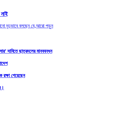
 নাই
এখনো দৃঢ়ভাবে বলছেন যে,
আরো পড়ুন
সার’ দাবিতে ছাত্রদলের মানববন্ধন
লাদেশ
 রক্ষা পেয়েছেন
িন।