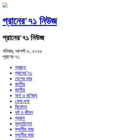
প্রানের'৭১ নিউজ
প্রানের'৭১ নিউজ
শনিবার, আগস্ট ৮, ২০২৬
প্রাণের ৭১
প্রচ্ছদ
প্রানের’৭১
দেশের খবর
জাতীয়
জাতীয়
অর্থ ও বাণিজ্য
খেলা-ধুলা
বিনোদন
ধর্ম ও জীবন
প্রবাস
মুক্তচিন্তা
স্থানীয় খবর
স্থানীয় খবর