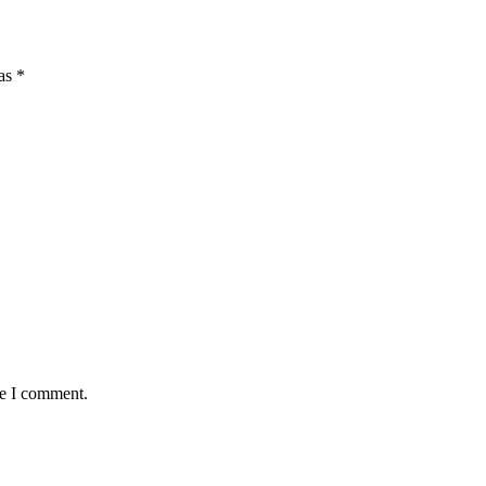
 as
*
me I comment.