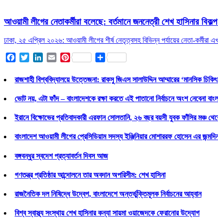
আওয়ামী লীগের নেতাকর্মীরা বলেছে: বর্তমানে জননেত্রী শেখ হাসিনার বিকল্প
ঢাকা, ২৫ এপ্রিল ২০২৬: আওয়ামী লীগের শীর্ষ নেতৃত্বসহ বিভিন্ন পর্যায়ের নেতা-কর্মীরা 
Facebook
Twitter
LinkedIn
Email
Pinterest
Share
রাজশাহী বিশ্ববিদ্যালয়ে উত্তেজনা: রাকসু জিএস সালাউদ্দিন আম্মারের ‘মানসিক চিকিৎ
ভোট নয়, এটা ফাঁদ – বাংলাদেশকে রক্ষা করতে এই পাতানো নির্বাচনে অংশ নেবেনা বাং
ইরানে বিক্ষোভের প্রতিবাদকারী এরফান সোলতানি, ২৬ বছর বয়সী যুবক ফাঁসির মঞ্চ থেকে
বাংলাদেশ আওয়ামী লীগের প্রেসিডিয়াম সদস্য ইঞ্জিনিয়ার মোশাররফ হোসেন এর জন্মদ
বঙ্গবন্ধুর স্বদেশ প্রত্যাবর্তন দিবস আজ
গণতন্ত্র প্রতিষ্ঠার আন্দোলনে তার অবদান অপরিসীম: শেখ হাসিনা
রাজনৈতিক দল নিষিদ্ধে উদ্বেগ, বাংলাদেশে অন্তর্ভুক্তিমূলক নির্বাচনের আহ্বান
বিশ্ব স্বাস্থ্য সংস্থায় শেখ হাসিনার কন্যা সায়মা ওয়াজেদকে ফেরানোর উদ্যোগ