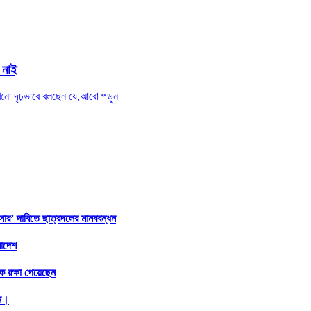
 নাই
এখনো দৃঢ়ভাবে বলছেন যে,
আরো পড়ুন
সার’ দাবিতে ছাত্রদলের মানববন্ধন
লাদেশ
 রক্ষা পেয়েছেন
িন।