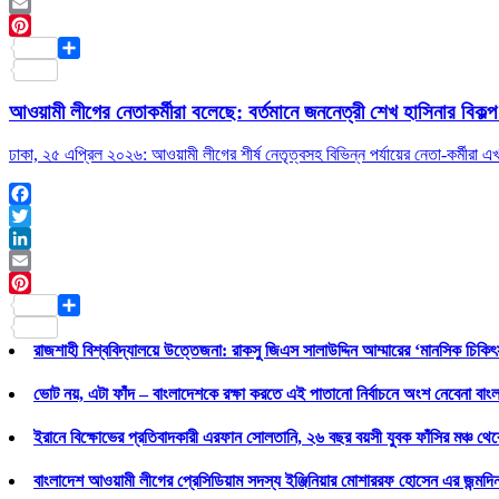
LinkedIn
Email
Pinterest
Share
আওয়ামী লীগের নেতাকর্মীরা বলেছে: বর্তমানে জননেত্রী শেখ হাসিনার বিকল্প
ঢাকা, ২৫ এপ্রিল ২০২৬: আওয়ামী লীগের শীর্ষ নেতৃত্বসহ বিভিন্ন পর্যায়ের নেতা-কর্মীরা 
Facebook
Twitter
LinkedIn
Email
Pinterest
Share
রাজশাহী বিশ্ববিদ্যালয়ে উত্তেজনা: রাকসু জিএস সালাউদ্দিন আম্মারের ‘মানসিক চিকিৎ
ভোট নয়, এটা ফাঁদ – বাংলাদেশকে রক্ষা করতে এই পাতানো নির্বাচনে অংশ নেবেনা বাং
ইরানে বিক্ষোভের প্রতিবাদকারী এরফান সোলতানি, ২৬ বছর বয়সী যুবক ফাঁসির মঞ্চ থেকে
বাংলাদেশ আওয়ামী লীগের প্রেসিডিয়াম সদস্য ইঞ্জিনিয়ার মোশাররফ হোসেন এর জন্মদ