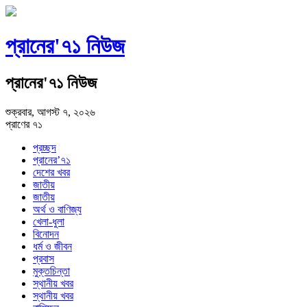
প্রানের'৭১ নিউজ
প্রানের'৭১ নিউজ
শুক্রবার, আগস্ট ৭, ২০২৬
প্রাণের ৭১
প্রচ্ছদ
প্রানের’৭১
দেশের খবর
জাতীয়
জাতীয়
অর্থ ও বাণিজ্য
খেলা-ধুলা
বিনোদন
ধর্ম ও জীবন
প্রবাস
মুক্তচিন্তা
স্থানীয় খবর
স্থানীয় খবর