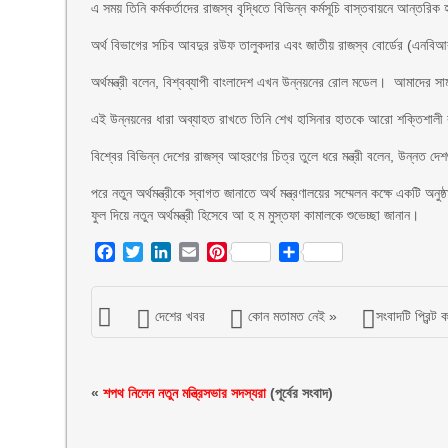
এ সময় তিনি কর্মকর্তাদের রাজস্ব বৃদ্ধিতে বিভিন্ন কর্মসূচি বাস্তবায়নে আন্তর
অর্থ বিভাগের সচিব আবদুর রউফ তালুকদার এবং জাতীয় রাজস্ব বোর্ডের (এনবিআ
অর্থমন্ত্রী বলেন, বিশ্বব্যাপী বাংলাদেশ এখন উন্নয়নের রোল মডেল। আমাদের সামন
এই উন্নয়নের ধারা অব্যাহত রাখতে তিনি শেখ হাসিনার হাতকে আরো শক্তিশাল
বিশ্বের বিভিন্ন দেশের রাজস্ব আহরণের চিত্র তুলে ধরে মন্ত্রী বলেন, উন্
পরে নতুন অর্থমন্ত্রীকে স্বাগত জানাতে অর্থ মন্ত্রণালয়ের সম্মেলন কক্ষে একটি অন
ফুল দিয়ে নতুন অর্থমন্ত্রী হিসেবে আ হ ম মুস্তফা কামালকে শুভেচ্ছা জানান।
Facebook
Twitter
LinkedIn
Email
Pinterest
Share
দেশের খবর
কোন মতামত নেই »
সংবাদটি প্রিন্ট 
«
শপথ নিলেন নতুন মন্ত্রিসভার সদস্যরা
(পূর্বের সংবাদ)