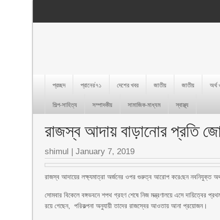
প্রচ্ছদ
প্রানের’৭১
দেশের খবর
জাতীয়
জাতীয়
অর্থ
শিল্প-সাহিত্য
সম্পাদকীয়
সামাজিক-মাধ্যম
স্বাস্থ্য
রাজস্ব আদায় বাড়ানোর প্রতি জোর 
shimul
|
January 7, 2019
রাজস্ব আদায়ের লক্ষ্যমাত্রা অর্জনের ওপর গুরুত্ব আরোপ করে‌ছেন নবনিযুক্ত অর্
সোমবার বিকেলে বঙ্গভবনে শপথ গ্রহণ শেষে নিজ মন্ত্রণালয়ে এসে দায়িত্বের প্রথম দ
রয়ে গেছেন, পরিকল্পনা অনুযায়ী তাদের রাজস্বের আওতায় আনা প্রয়োজন।