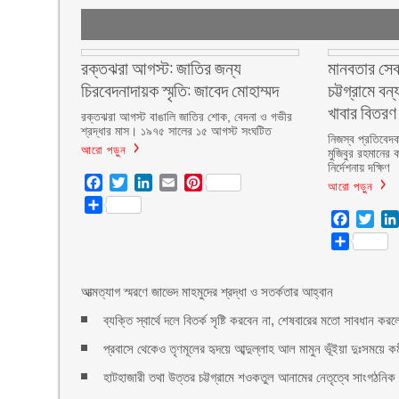
রক্তঝরা আগস্ট: জাতির জন্য
মানবতার সেবা
চিরবেদনাদায়ক স্মৃতি: জাবেদ মোহাম্মদ
চট্টগ্রামে বন
খাবার বিতরণ
রক্তঝরা আগস্ট বাঙালি জাতির শোক, বেদনা ও গভীর
শ্রদ্ধার মাস। ১৯৭৫ সালের ১৫ আগস্ট সংঘটিত
নিজস্ব প্রতিবেদক,
আরো পড়ুন
মুজিবুর রহমানের 
নির্দেশনায় দক্ষিণ
Facebook
Twitter
LinkedIn
Email
Pinterest
আরো পড়ুন
Share
Facebo
Twit
Share
আত্মত্যাগ স্মরণে জাভেদ মাহমুদের শ্রদ্ধা ও সতর্কতার আহ্বান
ব্যক্তি স্বার্থে দলে বিতর্ক সৃষ্টি করবেন না, শেষবারের মতো সাবধা
প্রবাসে থেকেও তৃণমূলের হৃদয়ে আব্দুল্লাহ আল মামুন ভূঁইয়া দুঃসময়ে 
হাটহাজারী তথা উত্তর চট্টগ্রামে শওকতুল আনামের নেতৃত্বে সাংগঠনিক ও