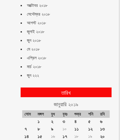
অক্টোবর ২০১৮
সেপ্টেম্বর ২০১৮
আগস্ট ২০১৮
জুলাই ২০১৮
জুন ২০১৮
মে ২০১৮
এপ্রিল ২০১৮
মার্চ ২০১৮
জুন ২২২
তারিখ
জানুয়ারি ২০১৯
সোম
মঙ্গল
বুধ
বৃহঃ
শুক্র
শনি
রবি
১
২
৩
৪
৫
৬
৭
৮
৯
১০
১১
১২
১৩
১৪
১৫
১৬
১৭
১৮
১৯
২০