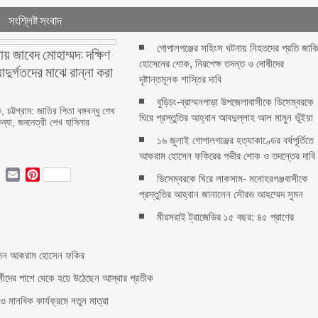
সংশ্লিষ্ট সংবাদ
গোপালগঞ্জের সহিংস ঘটনায় নিহতদের প্রতি জাক
য় জাবেদ মোহাম্মদ: দক্ষিণ
হোসেনের শোক, নিরপেক্ষ তদন্ত ও দোষীদের
্যাদুর্গতদের মাঝে রান্না করা
দৃষ্টান্তমূলক শাস্তির দাবি
বুড়িচং-ব্রাম্মনপাড়া উপজেলাবাসীকে ডিসেম্বরকে
 চট্টগ্রাম: জাতির পিতা বঙ্গবন্ধু শেখ
ঘিরে প্রস্তুতির আহ্বান আবদুল্লাহ আল মামুন ভূঁইয়া
কন্যা, জননেত্রী শেখ হাসিনার
১৬ জুলাই গোপালগঞ্জের হত্যাকাণ্ডের বর্ষপূর্তিতে
আকরাম হোসেন ফকিরের গভীর শোক ও তদন্তের দাবি
ok
ter
LinkedIn
Email
Pinterest
ডিসেম্বরকে ঘিরে লাকসাম- মনোহরগঞ্জবাসীকে
প্রস্তুতির আহ্বান জানালেন সৌরভ আহম্মেদ সুমন
মীরসরাই ট্রাজেডির ১৫ বছর: ৪৫ প্রাণের
ন করলেন আকরাম হোসেন ফকির
কর্মীদের পাশে থেকে হয়ে উঠেছেন আস্থার প্রতীক
 মানবিক কার্যক্রমে নতুন মাত্রা