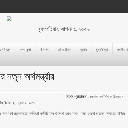
বৃহস্পতিবার, আগস্ট ৬, ২০২৬
 ও বাণিজ্য
খেলা-ধুলা
বিনোদন
ধর্ম ও জীবন
প্রবাস
মুক্তচিন্তা
স্থানীয় 
নতুন অর্থমন্ত্রীর
বিশেষ প্রতিনিধি :
দেশের অর্থনৈতিক উন্নয়নে
থমন্ত্রী আ হ ম মুস্তফা কামাল।
িনে অর্থ মন্ত্রণালয়ের কর্মকর্তা-কর্মচারীদের উদ্দেশে তিনি বলেন, যারা এখনো রাজস্ব আদায়ের বাইরে