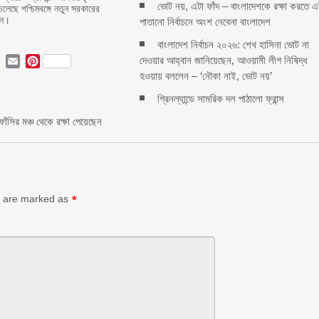
ভোট নয়, এটা ফাঁদ – বাংলাদেশকে রক্ষা করতে 
চলেছে পশ্চিমবঙ্গে নতুন সরকারের
ান।
পাতানো নির্বাচনে অংশ নেবেনা বাংলাদেশ
বাংলাদেশ নির্বাচন ২০২৬: শেখ হাসিনা ভোট না
দেওয়ার আহ্বান জানিয়েছেন, আওয়ামী লীগ নিষিদ্ধ
ok
ter
LinkedIn
Email
Pinterest
হওয়ায় বললেন – ‘নৌকা নাই, ভোট নয়’
গ্রিনল্যান্ডে সামরিক দল পাঠালো ফ্রান্স
ঁসির মঞ্চ থেকে রক্ষা পেয়েছেন
ds are marked as
*