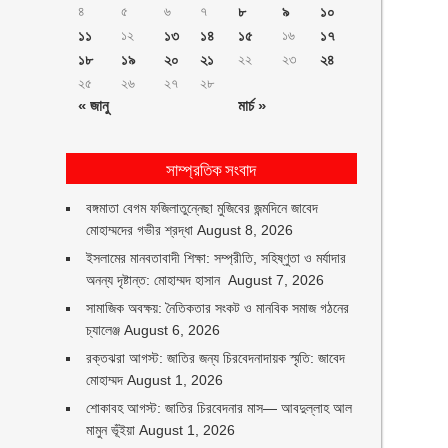
৪
৫
৬
৭
৮
৯
১০
১১
১২
১৩
১৪
১৫
১৬
১৭
১৮
১৯
২০
২১
২২
২৩
২৪
২৫
২৬
২৭
২৮
« জানু
মার্চ »
সাম্প্রতিক সংবাদ
বঙ্গমাতা বেগম ফজিলাতুন্নেছা মুজিবের জন্মদিনে জাবেদ
মোহাম্মদের গভীর শ্রদ্ধা
August 8, 2026
ইসলামের মানবতাবাদী শিক্ষা: সম্প্রীতি, সহিষ্ণুতা ও মর্যাদার
অনন্য দৃষ্টান্ত: মোহাম্মদ হাসান
August 7, 2026
সামাজিক অবক্ষয়: নৈতিকতার সংকট ও মানবিক সমাজ গঠনের
চ্যালেঞ্জ
August 6, 2026
রক্তঝরা আগস্ট: জাতির জন্য চিরবেদনাদায়ক স্মৃতি: জাবেদ
মোহাম্মদ
August 1, 2026
শোকাবহ আগস্ট: জাতির চিরবেদনার মাস— আবদুল্লাহ আল
মামুন ভূঁইয়া
August 1, 2026