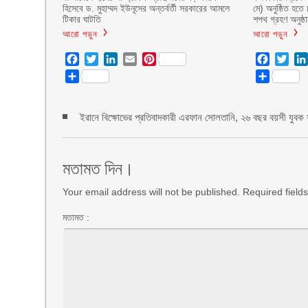
হিসেবে ড. মুহাম্মদ ইউনূসের অন্তর্বর্তী সরকারের আমলে
মে) অনুষ্ঠিত হতে 
টিকার ঘাটতি
শপথ গ্রহণ অনুষ্ঠ
আরো পড়ুন
আরো পড়ুন
Facebook
Twitter
LinkedIn
Email
Pinterest
Facebo
Twit
Share
Share
ইরানে বিক্ষোভের প্রতিবাদকারী এরফান সোলতানি, ২৬ বছর বয়সী যুবক ফা
মতামত দিন।
Your email address will not be published. Required fiel
মতামত :