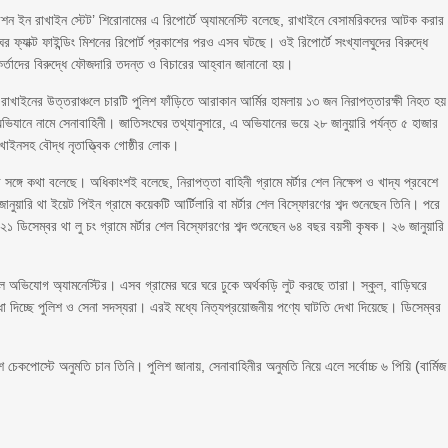
শন ইন রাখাইন স্টেট’ শিরোনামের এ রিপোর্টে অ্যামনেস্টি বলেছে, রাখাইনে বেসামরিকদের আটক করার
ের ফ্যাক্ট ফাইন্ডিং মিশনের রিপোর্ট প্রকাশের পরও এসব ঘটছে। ওই রিপোর্টে সংখ্যালঘুদের বিরুদ্ধে
মকর্তাদের বিরুদ্ধে ফৌজদারি তদন্ত ও বিচারের আহ্বান জানানো হয়।
ন রাখাইনের উত্তরাঞ্চলে চারটি পুলিশ ফাঁড়িতে আরাকান আর্মির হামলায় ১৩ জন নিরাপত্তারক্ষী নিহত হ
ে অভিযানে নামে সেনাবাহিনী। জাতিসংঘের তথ্যানুসারে, এ অভিযানের ভয়ে ২৮ জানুয়ারি পর্যন্ত ৫ হাজার
াখাইনসহ বৌদ্ধ নৃতাত্ত্বিক গোষ্ঠীর লোক।
র সঙ্গে কথা বলেছে। অধিকাংশই বলেছে, নিরাপত্তা বাহিনী গ্রামে মর্টার শেল নিক্ষেপ ও খাদ্য প্রবেশে
ুয়ারি থা ইয়েট পিইন গ্রামে কয়েকটি আর্টিলারি বা মর্টার শেল বিস্ফোরণের শব্দ শুনেছেন তিনি। পরে
। ২১ ডিসেম্বর থা লু চং গ্রামে মর্টার শেল বিস্ফোরণের শব্দ শুনেছেন ৬৪ বছর বয়সী কৃষক। ২৬ জানুয়ারি
 বলে অভিযোগ অ্যামনেস্টির। এসব গ্রামের ঘরে ঘরে ঢুকে অর্থকড়ি লুট করছে তারা। স্কুল, বাড়িঘরে
 দিচ্ছে পুলিশ ও সেনা সদস্যরা। এরই মধ্যে নিত্যপ্রয়োজনীয় পণ্যে ঘাটতি দেখা দিয়েছে। ডিসেম্বর
শ চেকপোস্টে অনুমতি চান তিনি। পুলিশ জানায়, সেনাবাহিনীর অনুমতি নিয়ে এলে সর্বোচ্চ ৬ পিয়ি (বার্মিজ