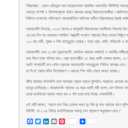
‘মিয়ানমার : ফ্রেশ এভিডেন্স অব ভায়োলেশনস অ্যামিড অনগোয়িং মিলিটারি অপারে
ক্ষেত্রে অস্পষ্ট ও নিষ্পেষণমূলক আইন ব্যবহার করছে নিরাপত্তারক্ষীরা। জাতিসংঘ
নির্যাতন চালানোর অভিযোগে আন্তর্জাতিক আইনের অধীনে মিয়ানমারের জ্যৈষ্ঠ কর্
অ্যামনেস্টি লিখেছে, ২০১৯ সালের ৪ জানুয়ারি মিয়ানমারের স্বাধীনতা দিবসের দি
এর চার দিন পর আরাকান আর্মিকে ‘সন্ত্রাসী সংগঠন’ অ্যাখ্যা দিয়ে তাদের নির্মূল
২০০ জন নারী, পুরুষ ও শিশু বাস্তুচ্যুত হয়েছে। তারা ম্রো, খামি, দায়িংনেট ও র
অ্যামনেস্টি এমন ১১ জন ভুক্তভোগী, মানবিক সহায়তা কর্মকর্তা ও স্থানীয় কর্মীদে
বাধা দিলে তারা পালিয়ে যায়। ম্রো জনগোষ্ঠীর ২৪ বছর বয়সী একজন জানান, ১৩ জান
সবাই পার্শ্ববর্তী ডান থেইন গ্রামের অভ্যন্তরীণ বাস্তুচ্যুত শিবিরে আশ্রয় নেন
থা মি হা গ্রামে মর্টার বিস্ফোরণে ৭ বছরের শিশু নাইং সোয়ে আহত হয়েছে।
মর্টার হামলার পাশাপাশি সেনা সদস্যরা গ্রামে গ্রামে লুটপাটও অব্যাহত রেখেছে
ভাংচুর চালিয়েছে। কায়েকতাউ গ্রামের ৩৪ বছর বয়সী নারী বলেন, চাল কিনতে বাধা
থেকে রাখাইনের প্রধান খাদ্য ধান ও বাঁশ চাষে বাধা দিচ্ছে সেনাবাহিনী।
ওই নারী জানান, ‘গ্রামে চাল নিয়ে ঢোকার জন্য তুং মিন কু লার গ্রামের পাশে পুলি
ইউনিট, যা ২.৬৫ লিটার কনটেইনারের সমান) চাল প্রবেশে অনুমোদন দেবে।’
Facebook
Twitter
LinkedIn
Email
Pinterest
Share