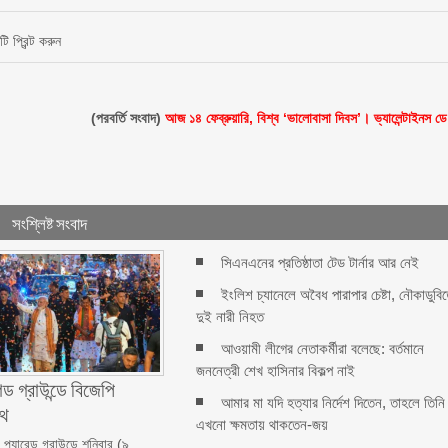
টি প্রিন্ট করুন
(পরবর্তি সংবাদ)
আজ ১৪ ফেব্রুয়ারি, বিশ্ব ‘ভালোবাসা দিবস’। ভ্যালেন্টাইনস ড
সংশ্লিষ্ট সংবাদ
সিএনএনের প্রতিষ্ঠাতা টেড টার্নার আর নেই
ইংলিশ চ্যানেলে অবৈধ পারাপার চেষ্টা, নৌকাডুবি
দুই নারী নিহত
আওয়ামী লীগের নেতাকর্মীরা বলেছে: বর্তমানে
জননেত্রী শেখ হাসিনার বিকল্প নাই
েড গ্রাউন্ডে বিজেপি
আমার মা যদি হত্যার নির্দেশ দিতেন, তাহলে তিনি
পথ
এখনো ক্ষমতায় থাকতেন-জয়
প্যারেড গ্রাউন্ডে শনিবার (৯