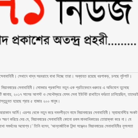
ির সেনাবাহিনী। সেখানে খাদ্য সরবরাহে বাধা দিচ্ছে তারা। অব্যাহত রয়েছে ধরপাকড়, চলছে লুটপাট।
 মিয়ানমারের সেনাবাহিনী। সোমবার প্রকাশিত নতুন এক প্রতিবেদনে গুরুতর এ অভিযোগ তুলেছে
ঠীটি জানায়, ২০১৭ সালের আগস্ট ও সেপ্টেম্বরে যেসব সেনা ইউনিট রাখাইনে বর্বরতা চালিয়েছিল, তাদের
্তুচ্যুত হয়েছে প্রায় ৫ হাজার ২০০ মানুষ।
্ঠী আরাকান আর্মি। এরপর থেকে নতুন করে দমনপীড়নে নামে মিয়ানমারের সেনাবাহিনী। অ্যামনেস্টির সংকট
 স্মরণ করিয়ে দেয় যে, মিয়ানমারের সেনাবাহিনী কোনো রকম মানবাধিকারের তোয়াক্কা করে না। যে
খা সমর্থনের অযোগ্য।’ তিনি বলেন, ‘আন্তর্জাতিক নিন্দা সত্ত্বেও মিয়ানমারের সেনাবাহিনীর নৃশংসতা