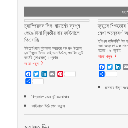
সংশ্
চ্যাম্পিয়নস লিগ: বায়ার্নের স্বপ্ন
ফ্রান্সে শিশুতো
ভেঙে টানা দ্বিতীয় বার ফাইনালে
মেধা অন্বেষণ’ অনু
পিএসজি
ইপিএস কমিউনিটি ইন ফ্
মেধা অন্বেষণ এবং সাংস্ক
ইউরোপিয়ান ফুটবলের সবচেয়ে বড় মঞ্চ উয়েফা
হয়েছে। ৬ জুলাই
চ্যাম্পিয়ন্স লিগের ফাইনালে উঠেছে প্যারিস সেন্ট
আরো পড়ুন
জার্মেই (পিএসজি)। প্রথম
আরো পড়ুন
Facebook
Twitter
Lin
Facebook
Twitter
LinkedIn
Email
Pinterest
Share
Share
জনতার উষ্ণ সংবর
বিশ্বকাপে ল্ডেন বুট এমবাপ্পের
ফাইনালে উঠে গেল ফ্রান্স
মতামত দিন।