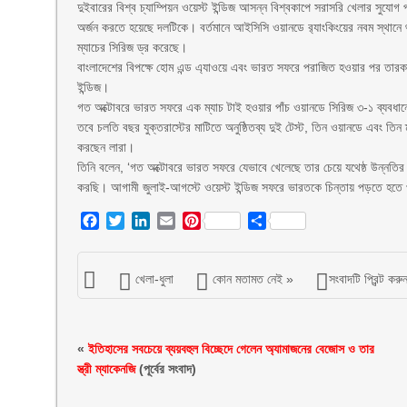
দুইবারের বিশ্ব চ্যাম্পিয়ন ওয়েস্ট ইন্ডিজ আসন্ন বিশ্বকাপে সরাসরি খেলার সুযোগ প
অর্জন করতে হয়েছে দলটিকে। বর্তমানে আইসিসি ওয়ানডে র‌্যাংকিংয়ের নবম স্থানে থাক
ম্যাচের সিরিজ ড্র করেছে।
বাংলাদেশের বিপক্ষে হোম এন্ড এ্যাওয়ে এবং ভারত সফরে পরাজিত হওয়ার পর তারকা ক্র
ইন্ডিজ।
গত অক্টোবরে ভারত সফরে এক ম্যাচ টাই হওয়ার পাঁচ ওয়ানডে সিরিজ ৩-১ ব্যবধান
তবে চলতি বছর যুক্তরাস্টের মাটিতে অনুষ্ঠিতব্য দুই টেস্ট, তিন ওয়ানডে এবং তিন 
করছেন লারা।
তিনি বলেন, ‘গত অক্টোবরে ভারত সফরে যেভাবে খেলেছে তার চেয়ে যথেষ্ঠ উন্নতির
করছি। আগামী জুলাই-আগস্টে ওয়েস্ট ইন্ডিজ সফরে ভারতকে চিন্তায় পড়তে হতে প
Facebook
Twitter
LinkedIn
Email
Pinterest
Share
খেলা-ধুলা
কোন মতামত নেই »
সংবাদটি প্রিন্ট করু
«
ইতিহাসের সবচেয়ে ব্যয়বহুল বিচ্ছেদে গেলেন অ্যামাজনের বেজোস ও তার
স্ত্রী ম্যাকেনজি
(পূর্বের সংবাদ)