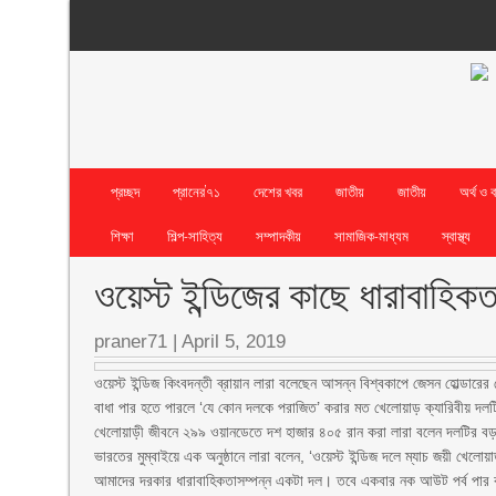
প্রচ্ছদ
প্রানের’৭১
দেশের খবর
জাতীয়
জাতীয়
অর্থ ও 
শিক্ষা
শিল্প-সাহিত্য
সম্পাদকীয়
সামাজিক-মাধ্যম
স্বাস্থ্য
ওয়েস্ট ইন্ডিজের কাছে ধারাবাহিকত
praner71
|
April 5, 2019
ওয়েস্ট ইন্ডিজ কিংবদন্তী ব্রায়ান লারা বলেছেন আসন্ন বিশ্বকাপে জেসন হোল্ডারের
বাধা পার হতে পারলে ‘যে কোন দলকে পরাজিত’ করার মত খেলোয়াড় ক্যারিবীয় দ
খেলোয়াড়ী জীবনে ২৯৯ ওয়ানডেতে দশ হাজার ৪০৫ রান করা লারা বলেন দলটির বড় দু
ভারতের মুম্বাইয়ে এক অনুষ্ঠানে লারা বলেন, ‘ওয়েস্ট ইন্ডিজ দলে ম্যাচ জয়ী খে
আমাদের দরকার ধারাবাহিকতাসম্পন্ন একটা দল। তবে একবার নক আউট পর্ব পার 