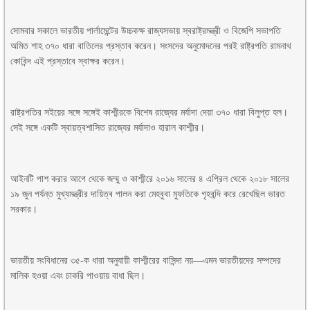
সোমবার সকালে ভারতীয় পার্লামেন্টের উচ্চকক্ষ রাজ্যসভায় স্বরাষ্ট্রমন্ত্রী ও বিজেপি সভাপতি
অমিত শাহ ৩৭০ ধারা বাতিলের প্রস্তাব করেন। সংসদের অনুমোদনের পরই রাষ্ট্রপতি রামনাথ
কোবিন্দ এই প্রস্তাবে স্বাক্ষর করেন।
রাষ্ট্রপতির সইয়ের সঙ্গে সঙ্গেই কাশ্মীরকে বিশেষ রাজ্যের মর্যাদা দেয়া ৩৭০ ধারা বিলুপ্ত হল।
সেই সঙ্গে একটি স্বায়ত্বশাসিত রাজ্যের মর্যাদাও হারাল কাশ্মীর।
আইনটি পাশ করার আগে থেকে জম্মু ও কাশ্মীরে ২০১৬ সালের ৪ এপ্রিল থেকে ২০১৮ সালের
১৯ জুন পর্যন্ত মুখ্যমন্ত্রীর দায়িত্ব পালন করা মেহবুবা মুফতিকে গৃহবন্দি করে রেখেছিল ভারত
সরকার।
ভারতীয় সংবিধানের ৩৫-ক ধারা অনুযায়ী কাশ্মীরের বাসিন্দা নয়—এমন ভারতীয়দের সম্পদের
মালিক হওয়া এবং চাকরি পাওয়ায় বাধা ছিল।