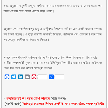
৩৭০ অনুচ্ছেদ অনুযায়ী জম্মু ও কাশ্মীরের এমন এক স্বায়ত্তশাসন রয়েছে যা ১৯৪৭ সালের পর
দক্ষিণ এশিয়ার আর কোনো দেশের রাজ্য পায়নি।
অনুচ্ছেদ ৩৭০ ভারতীয় রাজ্য জম্মু ও কাশ্মীরকে নিজেদের সংবিধান এবং একটি আলাদা পতাকার
স্বাধীনতা দিয়েছে। এ ছাড়া পররাষ্ট্র সম্পর্কিত বিষয়াদি, প্রতিরক্ষা এবং যোগাযোগ বাদে অন্য
সব ক্ষেত্রে স্বাধীনতার নিশ্চয়তাও দিয়েছে।
সংসদে ক্ষমতাসীন জোট সোমবার ধারা দুটি বাতিলের যে বিল উত্থাপন করে তা পাস হওয়ায়
কাশ্মীরে সংখ্যাগরিষ্ঠ মুসলমানদের দশা এখন ফিলিস্তিন কিংবা মিয়ানমারের রাখাইনে রোহিঙ্গাদের
মতো হতে পারে বলে অনেকে আশঙ্কা করছেন।
Facebook
Twitter
LinkedIn
Email
Pinterest
Share
«
কাশ্মীরকে দুই ভাগ করার ঘোষণা ভারতের
(পূর্বের সংবাদ)
(পরবর্তি সংবাদ)
নিরাপত্তা হেফাজতে নির্যাতন বেআইনি, অথচ অহরহ ঘটছে, বললেন ব্যারিস্টার