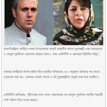
ভারতনিয়ন্ত্রিত কাশ্মীরে চলমান উত্তেজনার মধ্যেই রাজ্যটির সাবেক মুখ্যমন্ত্রী ওমর আবদুল্লাহ
ও মেহবুবা মুফতিকে গ্রেফতার করেছে ভারত। খবর এনডিটিভি ও এক্সপ্রেস ট্রিবিউন উর্দূর।
সোমবার কাশ্মীরকে বিশেষ মর্যাদা দিয়ে ভারতীয় সংবিধানের ৩৭০ অনুচ্ছেদ বাতিলের পর তাদের
গ্রেফতার করা হয়। রোববার থেকেই সাবেক এ দুই মুখ্যমন্ত্রীকে গৃহবন্দি করে রাখা হয়েছিল।
এনডিটিভি জানিয়েছে, শ্রীনগরের বাসা থেকে গ্রেফতারের পর মেহবুবা মুফতিকে স্থানীয় সরকারী
গেস্ট হাউসে নিয়ে যাওয়া হয়েছে।