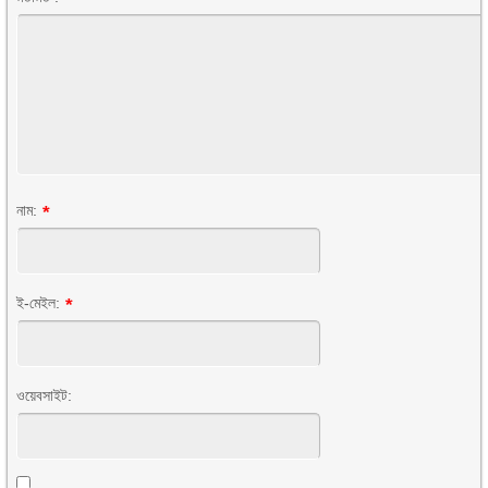
নাম:
*
ই-মেইল:
*
ওয়েবসাইট: