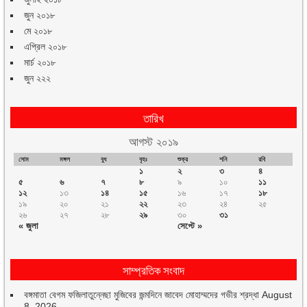
জুন ২০১৮
মে ২০১৮
এপ্রিল ২০১৮
মার্চ ২০১৮
জুন ২২২
তারিখ
আগস্ট ২০১৯
সোম
মঙ্গল
বুধ
বৃহঃ
শুক্র
শনি
রবি
১
২
৩
৪
৫
৬
৭
৮
৯
১০
১১
১২
১৩
১৪
১৫
১৬
১৭
১৮
১৯
২০
২১
২২
২৩
২৪
২৫
২৬
২৭
২৮
২৯
৩০
৩১
« জুলা
সেপ্টে »
সাম্প্রতিক সংবাদ
বঙ্গমাতা বেগম ফজিলাতুন্নেছা মুজিবের জন্মদিনে জাবেদ মোহাম্মদের গভীর শ্রদ্ধা
August
8, 2026