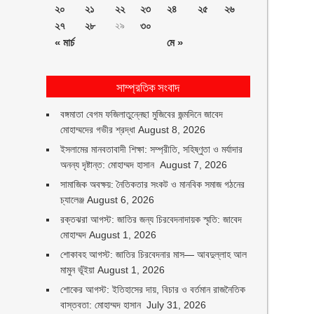
২০
২১
২২
২৩
২৪
২৫
২৬
২৭
২৮
২৯
৩০
« মার্চ
মে »
সাম্প্রতিক সংবাদ
বঙ্গমাতা বেগম ফজিলাতুন্নেছা মুজিবের জন্মদিনে জাবেদ
মোহাম্মদের গভীর শ্রদ্ধা
August 8, 2026
ইসলামের মানবতাবাদী শিক্ষা: সম্প্রীতি, সহিষ্ণুতা ও মর্যাদার
অনন্য দৃষ্টান্ত: মোহাম্মদ হাসান
August 7, 2026
সামাজিক অবক্ষয়: নৈতিকতার সংকট ও মানবিক সমাজ গঠনের
চ্যালেঞ্জ
August 6, 2026
রক্তঝরা আগস্ট: জাতির জন্য চিরবেদনাদায়ক স্মৃতি: জাবেদ
মোহাম্মদ
August 1, 2026
শোকাবহ আগস্ট: জাতির চিরবেদনার মাস— আবদুল্লাহ আল
মামুন ভূঁইয়া
August 1, 2026
শোকের আগস্ট: ইতিহাসের দায়, বিচার ও বর্তমান রাজনৈতিক
বাস্তবতা: মোহাম্মদ হাসান
July 31, 2026