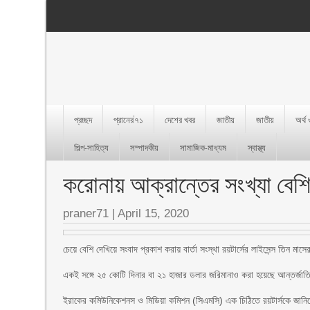
প্রচ্ছদ
প্রানের’৭১
দেশের খবর
জাতীয়
জাতীয়
অর্থ
শিল্প-সাহিত্য
সম্পাদকীয়
সামাজিক-মাধ্যম
স্বাস্থ্য
করোনায় আক্রান্তের সংখ্যা বেশি 
praner71
|
April 15, 2020
চেয়ে বেশি দেখিয়ে সংবাদ প্রকাশ করায় বার্তা সংস্থা রয়টার্সের লাইসেন্স তিন ম
একই সঙ্গে ২৫ কোটি দিনার বা ২১ হাজার ডলার জরিমানাও করা হয়েছে আন্তর্জাতিক
ইরাকের কমিউনিকেশনস ও মিডিয়া কমিশন (সিএমসি) এক চিঠিতে রয়টার্সকে জানিয়েছে,