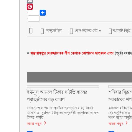
LinkedIn
Email
Pinterest
Share
আন্তর্জাতিক
কোন মতামত নেই »
সংবাদটি প্রিন্ট
«
বাঞ্ছারামপুরে স্বেচ্ছাসেবক লীগ নেতাকে কোপালেন ছাত্রদল নেতা
(পূর্বের সংবাদ
ইউনূস আমলে টিকার ঘাটতি হামের
শনিবার ব্রিগ
প্রাদুর্ভাবের বড় কারণ
সরকারের শ
বাংলাদেশে হামের সাম্প্রতিক প্রাদুর্ভাবের বড় কারণ
কলকাতার ব্রিগেড 
হিসেবে ড. মুহাম্মদ ইউনূসের অন্তর্বর্তী সরকারের আমলে
মে) অনুষ্ঠিত হতে 
টিকার ঘাটতি
শপথ গ্রহণ অনুষ্ঠ
আরো পড়ুন
আরো পড়ুন