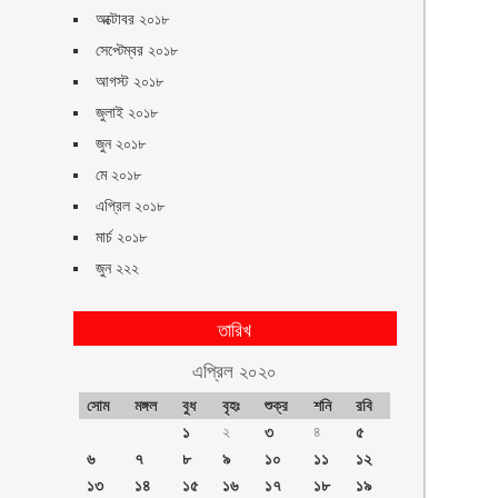
অক্টোবর ২০১৮
সেপ্টেম্বর ২০১৮
আগস্ট ২০১৮
জুলাই ২০১৮
জুন ২০১৮
মে ২০১৮
এপ্রিল ২০১৮
মার্চ ২০১৮
জুন ২২২
তারিখ
এপ্রিল ২০২০
সোম
মঙ্গল
বুধ
বৃহঃ
শুক্র
শনি
রবি
১
২
৩
৪
৫
৬
৭
৮
৯
১০
১১
১২
১৩
১৪
১৫
১৬
১৭
১৮
১৯