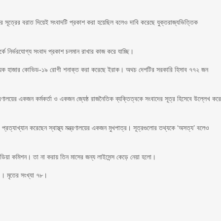
মহলের সূত্রের বরাত দিয়েই সংবাদটি প্রকাশ করা হয়েছিল বলেও দাবি করেছে যুক্তরাজ্যভিত্তিক
র্কে নির্ভরযোগ্য সংবাদ প্রকাশ চলমান রাখার কাজ করে যাচ্ছি।
ল, কয়েক হাজার কোভিড-১৯ রোগী শনাক্ত করা করেছে ইরাক। অথচ দেশটির সরকারি হিসাব ৭৭২ জন
্রণালয়ের একজন কর্মকর্তা ও একজন জ্যেষ্ঠ রাজনৈতিক ব্যক্তিত্বকে সংবাদের সূত্র হিসেবে উল্লেখ কর
রত্যাখ্যান করেছেন স্বাস্থ্য মন্ত্রণালয়ের একজন মুখপাত্র। সূত্রগুলোর তথ্যকে ‘অসত্য’ বলেও
িডিয়া কমিশন। তা না করায় তিন মাসের জন্য লাইসেন্স কেড়ে নেয়া হলো।
০০। মৃতের সংখ্যা ৭৮।