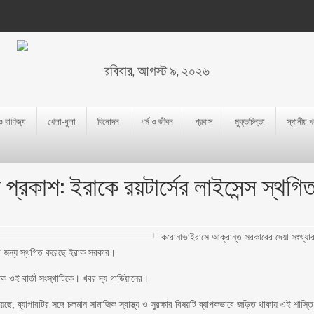
রবিবার, আগস্ট ৯, ২০২৬
 ও বাণিজ্য
খেলা-ধুলা
বিনোদন
ধর্ম ও জীবন
প্রবাস
মুক্তচিন্তা
স্থানীয় 
প্রকাশ: ইরাকে রয়টার্সের লাইসেন্স স্থগি
করোনাভাইরাসে আক্রান্ত সরকারের দেয়া সংখ্যা
াসের জন্য স্থগিত করেছে ইরাক সরকার।
 ওই বার্তা সংস্থাটিকে। খবর দ্য গার্ডিয়ানের।
 ব্যাপারটির সঙ্গে চলমান সামাজিক স্বাস্থ্য ও সুরক্ষার বিষয়টি ব্যাপকভাবে জড়িত থাকায় এই শাস্তি