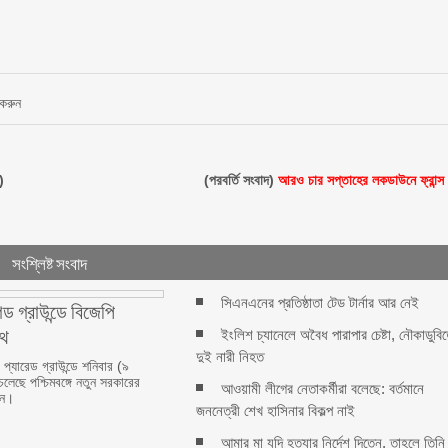
 করুন
)
(পরবর্তি সংবাদ)
আরও চার সপ্তাহের লকডাউনে ফ্রান্স
সংশ্লিষ্ট সংবাদ
সিএনএনের প্রতিষ্ঠাতা টেড টার্নার আর নেই
েড গ্রাউন্ডে বিজেপি
পথ
ইংলিশ চ্যানেলে অবৈধ পারাপার চেষ্টা, নৌকাডুবি
দুই নারী নিহত
প্যারেড গ্রাউন্ডে শনিবার (৯
চলেছে পশ্চিমবঙ্গে নতুন সরকারের
আওয়ামী লীগের নেতাকর্মীরা বলেছে: বর্তমানে
ান।
জননেত্রী শেখ হাসিনার বিকল্প নাই
আমার মা যদি হত্যার নির্দেশ দিতেন, তাহলে তিনি