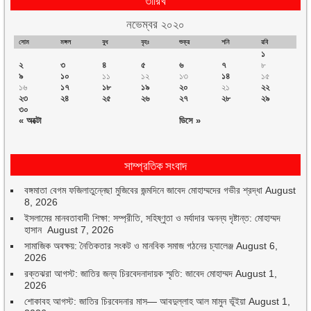
নভেম্বর ২০২০
সোম
মঙ্গল
বুধ
বৃহঃ
শুক্র
শনি
রবি
১
২
৩
৪
৫
৬
৭
৮
৯
১০
১১
১২
১৩
১৪
১৫
১৬
১৭
১৮
১৯
২০
২১
২২
২৩
২৪
২৫
২৬
২৭
২৮
২৯
৩০
« অক্টো
ডিসে »
সাম্প্রতিক সংবাদ
বঙ্গমাতা বেগম ফজিলাতুন্নেছা মুজিবের জন্মদিনে জাবেদ মোহাম্মদের গভীর শ্রদ্ধা
August
8, 2026
ইসলামের মানবতাবাদী শিক্ষা: সম্প্রীতি, সহিষ্ণুতা ও মর্যাদার অনন্য দৃষ্টান্ত: মোহাম্মদ
হাসান
August 7, 2026
সামাজিক অবক্ষয়: নৈতিকতার সংকট ও মানবিক সমাজ গঠনের চ্যালেঞ্জ
August 6,
2026
রক্তঝরা আগস্ট: জাতির জন্য চিরবেদনাদায়ক স্মৃতি: জাবেদ মোহাম্মদ
August 1,
2026
শোকাবহ আগস্ট: জাতির চিরবেদনার মাস— আবদুল্লাহ আল মামুন ভূঁইয়া
August 1,