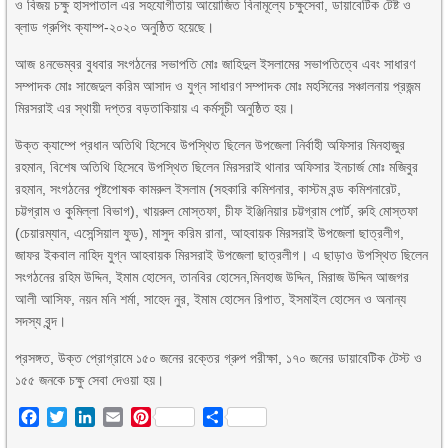
ও বিজয় চক্ষু হাসপাতাল এর সহযোগীতায় আয়োজিত বিনামূল্যে চক্ষুসেবা, ডায়াবেটিক টেষ্ট ও
ব্লাড গ্রুপিং ক্যাম্প-২০২০ অনুষ্ঠিত হয়েছে।
আজ ৪নভেম্বর বুধবার সংগঠনের সভাপতি মোঃ জাহিদুল ইসলামের সভাপতিত্বে এবং সাধারণ
সম্পাদক মোঃ সাজেদুল করিম আসাদ ও যুগ্ন সাধারণ সম্পাদক মোঃ মহসিনের সঞ্চালনায় প্রজন্ম
মিরসরাই এর স্থায়ী দপ্তর বড়তাকিয়ায় এ কর্মসূচী অনুষ্ঠিত হয়।
উক্ত ক্যাম্পে প্রধান অতিথি হিসেবে উপস্থিত ছিলেন উপজেলা নির্বাহী অফিসার মিনহাজুর
রহমান, বিশেষ অতিথি হিসেবে উপস্থিত ছিলেন মিরসরাই থানার অফিসার ইনচার্জ মোঃ মজিবুর
রহমান, সংগঠনের পৃষ্টপোষক কামরুল ইসলাম (সহকারি কমিশনার, কাস্টম বন্ড কমিশনারেট,
চট্টগ্রাম ও কুমিল্লা বিভাগ), খায়রুল মোস্তফা, চীফ ইঞ্জিনিয়ার চট্টগ্রাম পোর্ট, রুহি মোস্তফা
(চেয়ারম্যান, এসেন্সিয়াল ফুড), মাসুদ করিম রানা, আহবায়ক মিরসরাই উপজেলা ছাত্রলীগ,
জাফর ইকবাল নাহিদ যুগ্ন আহবায়ক মিরসরাই উপজেলা ছাত্রলীগ। এ ছাড়াও উপস্থিত ছিলেন
সংগঠনের রহিম উদ্দিন, ইমাম হোসেন, তানবির হোসেন,মিনহাজ উদ্দিন, মিরাজ উদ্দিন আজগর
আলী আসিফ, নয়ন মনি শর্মা, সাহেদ নুর, ইমাম হোসেন রিপাত, ইসমাইল হোসেন ও অনান্য
সদস্য বৃন্দ।
প্রসঙ্গত, উক্ত প্রোগ্রামে ১৫০ জনের রক্তের গ্রুপ পরীক্ষা, ১৭০ জনের ডায়াবেটিক টেস্ট ও
১৫৫ জনকে চক্ষু সেবা দেওয়া হয়।
Facebook
Twitter
LinkedIn
Email
Pinterest
Share