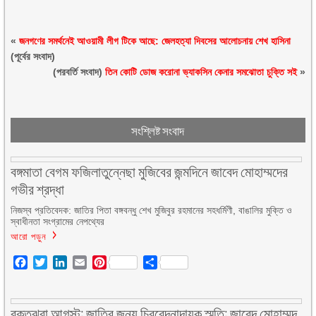
«
জনগণের সমর্থনেই আওয়ামী লীগ টিকে আছে: জেলহত্যা দিবসের আলোচনায় শেখ হাসিনা
(পূর্বের সংবাদ)
(পরবর্তি সংবাদ)
তিন কোটি ডোজ করোনা ভ্যাকসিন কেনার সমঝোতা চুক্তি সই
»
সংশ্লিষ্ট সংবাদ
বঙ্গমাতা বেগম ফজিলাতুন্নেছা মুজিবের জন্মদিনে জাবেদ মোহাম্মদের
গভীর শ্রদ্ধা
নিজস্ব প্রতিবেদক: জাতির পিতা বঙ্গবন্ধু শেখ মুজিবুর রহমানের সহধর্মিণী, বাঙালির মুক্তি ও
স্বাধীনতা সংগ্রামের নেপথ্যের
আরো পড়ুন
Facebook
Twitter
LinkedIn
Email
Pinterest
Share
রক্তঝরা আগস্ট: জাতির জন্য চিরবেদনাদায়ক স্মৃতি: জাবেদ মোহাম্মদ