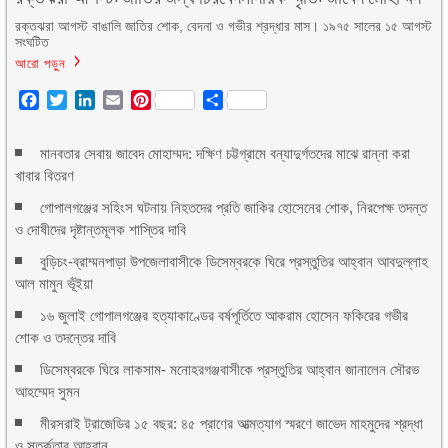
রক্তঝরা আগস্ট বাঙালি জাতির শোক, বেদনা ও গভীর শ্রদ্ধার মাস। ১৯৭৫ সালের ১৫ আগস্ট
সংঘটিত
আরো পড়ুন
Facebook
Twitter
LinkedIn
Email
Pinterest
Share
মানবতার সেবায় জাবেদ মোহাম্মদ: দক্ষিণ চট্টগ্রামে বন্যাদুর্গতদের মাঝে রান্না করা
খাবার বিতরণ
গোপালগঞ্জের সহিংস ঘটনায় নিহতদের প্রতি জাকির হোসেনের শোক, নিরপেক্ষ তদন্ত
ও দোষীদের দৃষ্টান্তমূলক শাস্তির দাবি
বুড়িচং-ব্রাম্মনপাড়া উপজেলাবাসীকে ডিসেম্বরকে ঘিরে প্রস্তুতির আহ্বান আবদুল্লাহ
আল মামুন ভূঁইয়া
১৬ জুলাই গোপালগঞ্জের হত্যাকাণ্ডের বর্ষপূর্তিতে আকরাম হোসেন ফকিরের গভীর
শোক ও তদন্তের দাবি
ডিসেম্বরকে ঘিরে লাকসাম- মনোহরগঞ্জবাসীকে প্রস্তুতির আহ্বান জানালেন সৌরভ
আহম্মেদ সুমন
মীরসরাই ট্রাজেডির ১৫ বছর: ৪৫ প্রাণের আত্মত্যাগ স্মরণে জাভেদ মাহমুদের শ্রদ্ধা
ও সতর্কতার আহ্বান