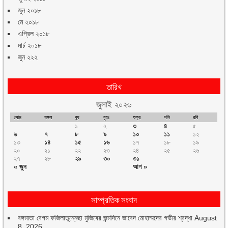
জুন ২০১৮
মে ২০১৮
এপ্রিল ২০১৮
মার্চ ২০১৮
জুন ২২২
তারিখ
জুলাই ২০২৬
সোম
মঙ্গল
বুধ
বৃহঃ
শুক্র
শনি
রবি
১
২
৩
৪
৫
৬
৭
৮
৯
১০
১১
১২
১৩
১৪
১৫
১৬
১৭
১৮
১৯
২০
২১
২২
২৩
২৪
২৫
২৬
২৭
২৮
২৯
৩০
৩১
« জুন
আগ »
সাম্প্রতিক সংবাদ
বঙ্গমাতা বেগম ফজিলাতুন্নেছা মুজিবের জন্মদিনে জাবেদ মোহাম্মদের গভীর শ্রদ্ধা
August
8, 2026