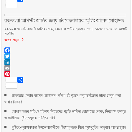
Share
রক্তঝরা আগস্ট: জাতির জন্য চিরবেদনাদায়ক স্মৃতি: জাবেদ মোহাম্মদ
রক্তঝরা আগস্ট বাঙালি জাতির শোক, বেদনা ও গভীর শ্রদ্ধার মাস। ১৯৭৫ সালের ১৫ আগস্ট
সংঘটিত
আরো পড়ুন
Facebook
Twitter
LinkedIn
Email
Pinterest
Share
মানবতার সেবায় জাবেদ মোহাম্মদ: দক্ষিণ চট্টগ্রামে বন্যাদুর্গতদের মাঝে রান্না করা
খাবার বিতরণ
গোপালগঞ্জের সহিংস ঘটনায় নিহতদের প্রতি জাকির হোসেনের শোক, নিরপেক্ষ তদন্ত
ও দোষীদের দৃষ্টান্তমূলক শাস্তির দাবি
বুড়িচং-ব্রাম্মনপাড়া উপজেলাবাসীকে ডিসেম্বরকে ঘিরে প্রস্তুতির আহ্বান আবদুল্লাহ