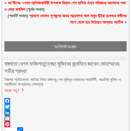
«
আ’লীগের ৭৭তম প্রতিষ্ঠাবার্ষিকী উপলক্ষে রিয়াদে শেখ হাসিনা ঐক্য পরিষদের আলোচনা সভা
ও দোয়া মাহফিল
(পূর্বের সংবাদ)
(পরবর্তি সংবাদ)
প্রবাসে থেকেও তৃণমূলের হৃদয়ে আব্দুল্লাহ আল মামুন ভূঁইয়া দুঃসময়ে কর্মীদের
পাশে থেকে হয়ে উঠেছেন আস্থার প্রতীক
»
সংশ্লিষ্ট সংবাদ
বঙ্গমাতা বেগম ফজিলাতুন্নেছা মুজিবের জন্মদিনে জাবেদ মোহাম্মদের
গভীর শ্রদ্ধা
নিজস্ব প্রতিবেদক: জাতির পিতা বঙ্গবন্ধু শেখ মুজিবুর রহমানের সহধর্মিণী, বাঙালির মুক্তি ও
স্বাধীনতা সংগ্রামের নেপথ্যের
আরো পড়ুন
Facebook
Twitter
LinkedIn
Email
Pinterest