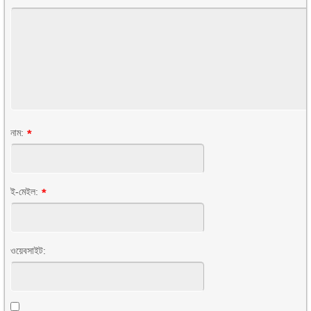
নাম:
*
ই-মেইল:
*
ওয়েবসাইট: