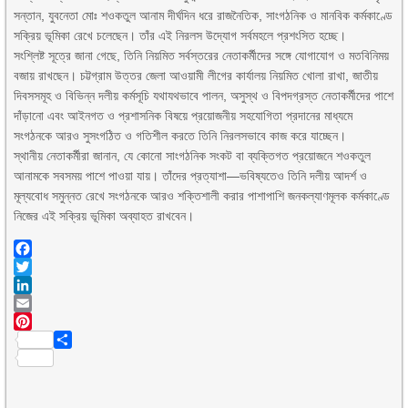
সন্তান, যুবনেতা মোঃ শওকতুল আনাম দীর্ঘদিন ধরে রাজনৈতিক, সাংগঠনিক ও মানবিক কর্মকাণ্ডে
সক্রিয় ভূমিকা রেখে চলেছেন। তাঁর এই নিরলস উদ্যোগ সর্বমহলে প্রশংসিত হচ্ছে।
​সংশ্লিষ্ট সূত্রে জানা গেছে, তিনি নিয়মিত সর্বস্তরের নেতাকর্মীদের সঙ্গে যোগাযোগ ও মতবিনিময়
বজায় রাখছেন। চট্টগ্রাম উত্তর জেলা আওয়ামী লীগের কার্যালয় নিয়মিত খোলা রাখা, জাতীয়
দিবসসমূহ ও বিভিন্ন দলীয় কর্মসূচি যথাযথভাবে পালন, অসুস্থ ও বিপদগ্রস্ত নেতাকর্মীদের পাশে
দাঁড়ানো এবং আইনগত ও প্রশাসনিক বিষয়ে প্রয়োজনীয় সহযোগিতা প্রদানের মাধ্যমে
সংগঠনকে আরও সুসংগঠিত ও গতিশীল করতে তিনি নিরলসভাবে কাজ করে যাচ্ছেন।
​স্থানীয় নেতাকর্মীরা জানান, যে কোনো সাংগঠনিক সংকট বা ব্যক্তিগত প্রয়োজনে শওকতুল
আনামকে সবসময় পাশে পাওয়া যায়। তাঁদের প্রত্যাশা—ভবিষ্যতেও তিনি দলীয় আদর্শ ও
মূল্যবোধ সমুন্নত রেখে সংগঠনকে আরও শক্তিশালী করার পাশাপাশি জনকল্যাণমূলক কর্মকাণ্ডে
নিজের এই সক্রিয় ভূমিকা অব্যাহত রাখবেন।
Facebook
Twitter
LinkedIn
Email
Pinterest
Share