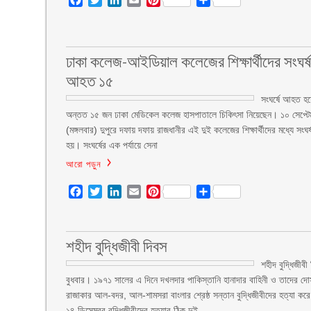
ঢাকা কলেজ-আইডিয়াল কলেজের শিক্ষার্থীদের সংঘর্ষ
আহত ১৫
সংঘর্ষে আহত হয়
অন্তত ১৫ জন ঢাকা মেডিকেল কলেজ হাসপাতালে চিকিৎসা নিয়েছেন। ১০ সেপ্টে
(মঙ্গলবার) দুপুরে দফায় দফায় রাজধানীর এই দুই কলেজের শিক্ষার্থীদের মধ্যে সংঘর্
হয়। সংঘর্ষের এক পর্যায়ে সেনা
আরো পড়ুন
Facebook
Twitter
LinkedIn
Email
Pinterest
Share
শহীদ বুদ্ধিজীবী দিবস
শহীদ বুদ্ধিজীবী
বুধবার। ১৯৭১ সালের এ দিনে দখলদার পাকিস্তানি হানাদার বাহিনী ও তাদের দ
রাজাকার আল-বদর, আল-শামসরা বাংলার শ্রেষ্ঠ সন্তান বুদ্ধিজীবীদের হত্যা কর
১৪ ডিসেম্বর বুদ্ধিজীবীদের হত্যার ঠিক দুই