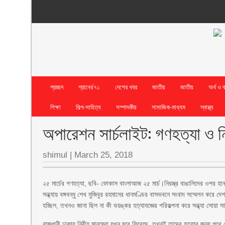
প্রচ্ছদ
প্রানের’৭১
দেশের খবর
জাতীয়
জাতীয়
অর্থ ও 
শিক্ষা
শিল্প-সাহিত্য
সম্পাদকীয়
সামাজিক-মাধ্যম
স্বাস্থ্য
অপারেশন সার্চলাইট: গণহত্যা ও 
shimul
|
March 25, 2018
২৫ মার্চের গণহত্যা, ছবি- ফোকাস বাংলাআজ ২৫ মার্চ।নিরস্ত্র বাঙালিদের ওপর হান
সন্ধ্যায় বঙ্গবন্ধু শেখ মুজিবুর রহমানের ধানমণ্ডির বাসভবনে সংবাদ সম্মেলন করে দ
হচ্ছিল, তখনও জানা ছিল না কী ভয়ঙ্কর হত্যাযজ্ঞের পরিকল্পনা করে সন্ধ্যা সোয়া স
রাজধানী ঢাকায় নিরীহ মানুষেরা যখন ঘরে ফিরেছে, তখনই তাদের হত্যার জন্য পথে নে