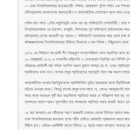
— ঢাকা বিশ্ববিদ্যালয়ের ছাত্রছাত্রী- শিক্ষক, রাজারবাগ পুলিশ লাইন এবং পিল
টেলিগ্রাফসহ বাংলাদেশের অভ্যন্তরীণ ও আন্তর্জাতিক যোগাযোগ ধ্বংস করে দেওয়
সেদিন রাত সাড়ে ১১টায় ক্যান্টনমেন্ট থেকে বের হয় পাকিস্তানি সেনাবাহিনী। তারা
বিশ্ববিদ্যালয়সহ এর চারপাশ, ধানমন্ডি, পিলখানায় পূর্ব পাকিস্তান রাইফেলসের সদর
চট্টগ্রামসহ দেশের কয়েকটি বড় শহরেও। পাকিস্তানি হায়েনাদের কাছ থেকে রক্ষা পায়নি 
মনিরুজ্জামানসহ বিশ্ববিদ্যালয়ের বিভিন্ন বিভাগের ৯ জন শিক্ষক। নিষ্ঠুরভাবে হ
১৯৭০ এর নির্বাচনে আওয়ামী লীগ নিরঙ্কুশ সংখ্যাগরিষ্ঠতা পেলে বাঙালিরা আশা
২৮ ফেব্রুয়ারি ১৯৭১-এ তৎকালীন রাষ্ট্রপতি ও সেনাপ্রধান ইয়াহিয়া খান পিপিপি (
পরিষদের কার্যাবলী মার্চ পর্যন্ত স্থগিত করলে বুঝতে সমস্যা হয় না, এবার প্রতিরো
স্বাধীনতার ডাক দেন। বাংলার মানুষ প্রতিরোধের প্রস্তুতি নিতে ‍শুরু করলে তাদের ম
আন্তর্জাতিক অপরাধ ট্রাইব্যুানলের প্রসিকিউটর তুরিন আফরোজ বাংলা ট্রিবিউনকে 
গুড়িয়ে দেওয়ার জন্য। কিন্তু বাংলার মানুষ তখন জানে যে, কোনও আক্রমণেই তাদের
সবার মধ্যে আতঙ্ক সৃষ্টি করে বাঙালিদের প্রতিহত করার যে পরিকল্পনা করা হয়, 
নৃশংসতার কারণে আরও সুসংগঠিত হয়ে শাসকদের প্রতিহত করার কাজটি আরও ত্ব
২৫ মার্চ কালরাত-এর শহীদদের স্মরণে রাজধানী ঢাকাসহ দেশের বিভিন্ন স্থানে আজ নান
ঢাকা বিশ্ববিদ্যালয়ের জগন্নাথ হলের শহীদ বেদিতে মোমবাতি প্রজ্বালন করবে জগন
মিছিল হবে। এদিকে একমিনিট আলো নিভিয়ে ২৫ মার্চের ভয়াল কালরাত পালনের ঘোষণা