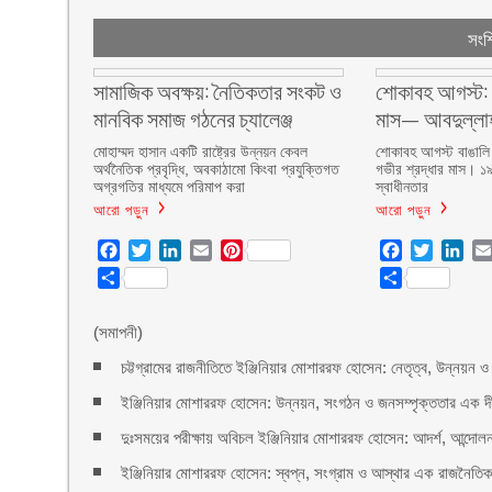
সংশ্
সামাজিক অবক্ষয়: নৈতিকতার সংকট ও
শোকাবহ আগস্ট: 
মানবিক সমাজ গঠনের চ্যালেঞ্জ
মাস— আবদুল্লাহ
মোহাম্মদ হাসান একটি রাষ্ট্রের উন্নয়ন কেবল
শোকাবহ আগস্ট বাঙালি
অর্থনৈতিক প্রবৃদ্ধি, অবকাঠামো কিংবা প্রযুক্তিগত
গভীর শ্রদ্ধার মাস। 
অগ্রগতির মাধ্যমে পরিমাপ করা
স্বাধীনতার
আরো পড়ুন
আরো পড়ুন
Facebook
Twitter
LinkedIn
Email
Pinterest
Facebook
Twitter
Lin
Share
Share
(সমাপনী)
চট্টগ্রামের রাজনীতিতে ইঞ্জিনিয়ার মোশাররফ হোসেন: নেতৃত্ব, উন্নয়ন ও উ
ইঞ্জিনিয়ার মোশাররফ হোসেন: উন্নয়ন, সংগঠন ও জনসম্পৃক্ততার এক দীর্
দুঃসময়ের পরীক্ষায় অবিচল ইঞ্জিনিয়ার মোশাররফ হোসেন: আদর্শ, আন্দোলন 
ইঞ্জিনিয়ার মোশাররফ হোসেন: স্বপ্ন, সংগ্রাম ও আস্থার এক রাজনৈতিক 