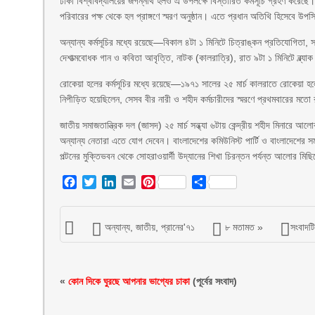
ঢাকা বিশ্ববিদ্যালয়ের জগন্নাথ হলও এ উপলক্ষে বিস্তারিত কর্মসূচি গ্রহণ করেছে।
পরিবারের পক্ষ থেকে হল প্রাঙ্গণে স্মরণ অনুষ্ঠান। এতে প্রধান অতিথি হিসেবে উ
অন্যান্য কর্মসূচির মধ্যে রয়েছে—বিকাল ৪টা ১ মিনিটে চিত্রাঙ্কন প্রতিযোগিতা, সন্ধ
দেশাত্মবোধক গান ও কবিতা আবৃত্তি, নাটক (কালরাত্রি), রাত ৯টা ১ মিনিটে ব্ল্য
রোকেয়া হলের কর্মসূচির মধ্যে রয়েছে—১৯৭১ সালের ২৫ মার্চ কালরাতে রোকেয়া হলের
নিপীড়িত হয়েছিলেন, সেসব বীর নারী ও শহীদ কর্মচারীদের স্মরণে প্রথমবারের মত
জাতীয় সমাজতান্ত্রিক দল (জাসদ) ২৫ মার্চ সন্ধ্যা ৬টায় কেন্দ্রীয় শহীদ মিনারে 
অন্যান্য নেতারা এতে যোগ দেবেন। বাংলাদেশের কমিউনিস্ট পার্টি ও বাংলাদেশের সমা
পল্টনের মুক্তিভবন থেকে সোহরাওয়ার্দী উদ্যানের শিখা চিরন্তন পর্যন্ত আলোর 
Facebook
Twitter
LinkedIn
Email
Pinterest
Share
অন্যান্য
,
জাতীয়
,
প্রানের'৭১
৮ মতামত »
সংবাদটি 
«
কোন দিকে ঘুরছে আপনার ভাগ্যের চাকা
(পূর্বের সংবাদ)