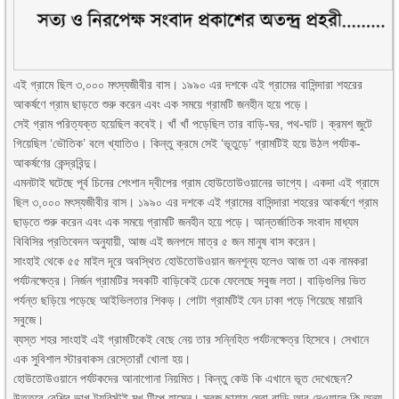
এই গ্রামে ছিল ৩,০০০ মৎস্যজীবীর বাস। ১৯৯০ এর দশকে এই গ্রামের বাসিন্দারা শহরের
আকর্ষণে গ্রাম ছাড়তে শুরু করেন এবং এক সময়ে গ্রামটি জনহীন হয়ে পড়ে।
সেই গ্রাম পরিত্যক্ত হয়েছিল কবেই। খাঁ খাঁ পড়েছিল তার বাড়ি-ঘর, পথ-ঘাট। ক্রমশ জুটে
গিয়েছিল ‘ভৌতিক’ বলে খ্যাতিও। কিন্তু ক্রমে সেই ‘ভূতুড়ে’ গ্রামটিই হয়ে উঠল পর্যটক-
আকর্ষণের কেন্দ্রবিন্দু।
এমনটাই ঘটেছে পূর্ব চিনের শেংশান দ্বীপের গ্রাম হোউতোউওয়ানের ভাগ্যে। একদা এই গ্রামে
ছিল ৩,০০০ মৎস্যজীবীর বাস। ১৯৯০ এর দশকে এই গ্রামের বাসিন্দারা শহরের আকর্ষণে গ্রাম
ছাড়তে শুরু করেন এবং এক সময়ে গ্রামটি জনহীন হয়ে পড়ে। আন্তর্জাতিক সংবাদ মাধ্যম
বিবিসির প্রতিবেদন অনুযায়ী, আজ এই জনপদে মাত্র ৫ জন মানুষ বাস করেন।
সাংহাই থেকে ৫৫ মাইল দূরে অবস্থিত হোউতোউওয়ান জনশূন্য হলেও আজ তা এক নামকরা
পর্যটনক্ষেত্র। নির্জন গ্রামটির সবকটি বাড়িকেই ঢেকে ফেলেছে সবুজ লতা। বাড়িগুলির ভিত
পর্যন্ত ছড়িয়ে পড়েছে আইভিলতার শিকড়। গোটা গ্রামটিই যেন ঢাকা পড়ে গিয়েছে মায়াবি
সবুজে।
ব্যস্ত শহর সাংহাই এই গ্রামটিকেই বেছে নেয় তার সন্নিহিত পর্যটনক্ষেত্র হিসেবে। সেখানে
এক সুবিশাল স্টারবাকস রেস্তোরাঁ খোলা হয়।
হোউতোউওয়ানে পর্যটকদের আনাগোনা নিয়মিত। কিন্তু কেউ কি এখানে ভূত দেখেছেন?
উত্তরে বেশির ভাগ ট্যুরিস্টই মুখ টিপে হাসেন। সবুজ ছায়ায় ঘেরা বাড়ি আর দেওয়ালে কি অন্য