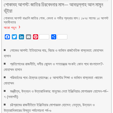
শোকাবহ আগস্ট: জাতির চিরবেদনার মাস— আবদুল্লাহ আল মামুন
ভূঁইয়া
শোকাবহ আগস্ট বাঙালি জাতির শোক, বেদনা ও গভীর শ্রদ্ধার মাস। ১৯৭৫ সালের ১৫ আগস্ট
স্বাধীনতার
আরো পড়ুন
Facebook
Twitter
LinkedIn
Email
Pinterest
Share
শোকের আগস্ট: ইতিহাসের দায়, বিচার ও বর্তমান রাজনৈতিক বাস্তবতা: মোহাম্মদ
হাসান
প্রতিশোধের রাজনীতি, দলীয় কোন্দল ও গণতন্ত্রের সংকট: কোন পথে বাংলাদেশ?-
মোহাম্মদ হাসান
পরিবর্তনের পথে ঐক্যের চ্যালেঞ্জ: ৫ আগস্টের শিক্ষা ও বর্তমান বাস্তবতা -জাবেদ
মোহাম্মদ
মন্ত্রীত্ব, উন্নয়ন ও উত্তরাধিকার: মানুষের নেতা ইঞ্জিনিয়ার মোশাররফ হোসেন-পর্ব–
৭ (সমাপনী)
চট্টগ্রামের রাজনীতিতে ইঞ্জিনিয়ার মোশাররফ হোসেন: নেতৃত্ব, উন্নয়ন ও
উত্তরাধিকারের বিস্তৃত পর্যালোচনা পর্ব-৬