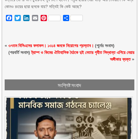
কোনও রংয়ের ছায়া ছলকে যায়? সত্যিই কি কেউ আছে?
Facebook
Twitter
LinkedIn
Email
Pinterest
Share
«
৩৭তম বিসিএসের ফলাফল। ১৩১৪ জনকে নিয়োগের প্রস্তাব।
(পূর্বের সংবাদ)
(পরবর্তি সংবাদ)
ট্রাম্প ও কিমের ঐতিহাসিক বৈঠকে দুই নেতার গৃহীত সিদ্ধান্ত এগিয়ে নেয়ার
অঙ্গীকার ব্যক্ত
»
সংশ্লিষ্ট সংবাদ