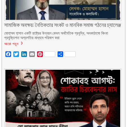
সামাজিক অবক্ষয়: নৈতিকতার সংকট ও মানবিক সমাজ গঠনের চ্যালেঞ্জ
মোহাম্মদ হাসান একটি রাষ্ট্রের উন্নয়ন কেবল অর্থনৈতিক প্রবৃদ্ধি, অবকাঠামো কিংবা
প্রযুক্তিগত অগ্রগতির মাধ্যমে পরিমাপ করা
আরো পড়ুন
Facebook
Twitter
LinkedIn
Email
Pinterest
Share