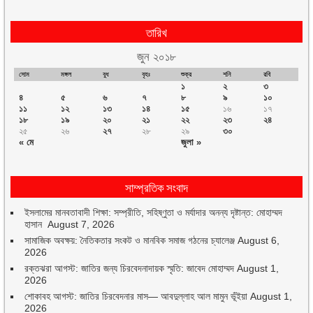
তারিখ
জুন ২০১৮
সোম
মঙ্গল
বুধ
বৃহঃ
শুক্র
শনি
রবি
১
২
৩
৪
৫
৬
৭
৮
৯
১০
১১
১২
১৩
১৪
১৫
১৬
১৭
১৮
১৯
২০
২১
২২
২৩
২৪
২৫
২৬
২৭
২৮
২৯
৩০
« মে
জুলা »
সাম্প্রতিক সংবাদ
ইসলামের মানবতাবাদী শিক্ষা: সম্প্রীতি, সহিষ্ণুতা ও মর্যাদার অনন্য দৃষ্টান্ত: মোহাম্মদ
হাসান
August 7, 2026
সামাজিক অবক্ষয়: নৈতিকতার সংকট ও মানবিক সমাজ গঠনের চ্যালেঞ্জ
August 6,
2026
রক্তঝরা আগস্ট: জাতির জন্য চিরবেদনাদায়ক স্মৃতি: জাবেদ মোহাম্মদ
August 1,
2026
শোকাবহ আগস্ট: জাতির চিরবেদনার মাস— আবদুল্লাহ আল মামুন ভূঁইয়া
August 1,
2026