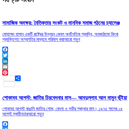
সামাজিক অবক্ষয়: নৈতিকতার সংকট ও মানবিক সমাজ গঠনের চ্যালেঞ্জ
মোহাম্মদ হাসান একটি রাষ্ট্রের উন্নয়ন কেবল অর্থনৈতিক প্রবৃদ্ধি, অবকাঠামো কিংবা
প্রযুক্তিগত অগ্রগতির মাধ্যমে পরিমাপ করা
আরো পড়ুন
Facebook
Twitter
LinkedIn
Email
Pinterest
Share
শোকাবহ আগস্ট: জাতির চিরবেদনার মাস— আবদুল্লাহ আল মামুন ভূঁইয়া
শোকাবহ আগস্ট বাঙালি জাতির শোক, বেদনা ও গভীর শ্রদ্ধার মাস। ১৯৭৫ সালের ১৫
আগস্ট স্বাধীনতার
আরো পড়ুন