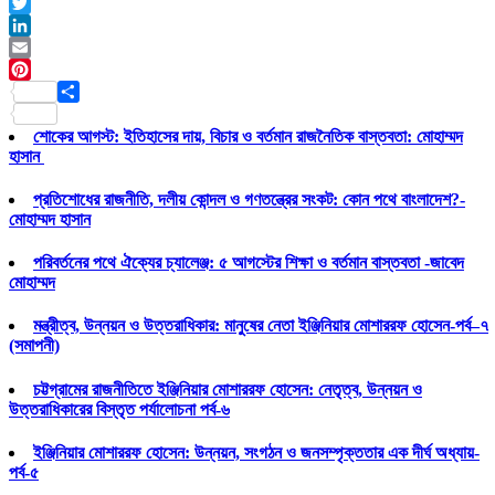
Facebook
Twitter
LinkedIn
Email
Pinterest
Share
শোকের আগস্ট: ইতিহাসের দায়, বিচার ও বর্তমান রাজনৈতিক বাস্তবতা: মোহাম্মদ
হাসান
প্রতিশোধের রাজনীতি, দলীয় কোন্দল ও গণতন্ত্রের সংকট: কোন পথে বাংলাদেশ?-
মোহাম্মদ হাসান
পরিবর্তনের পথে ঐক্যের চ্যালেঞ্জ: ৫ আগস্টের শিক্ষা ও বর্তমান বাস্তবতা -জাবেদ
মোহাম্মদ
মন্ত্রীত্ব, উন্নয়ন ও উত্তরাধিকার: মানুষের নেতা ইঞ্জিনিয়ার মোশাররফ হোসেন-পর্ব–৭
(সমাপনী)
চট্টগ্রামের রাজনীতিতে ইঞ্জিনিয়ার মোশাররফ হোসেন: নেতৃত্ব, উন্নয়ন ও
উত্তরাধিকারের বিস্তৃত পর্যালোচনা পর্ব-৬
ইঞ্জিনিয়ার মোশাররফ হোসেন: উন্নয়ন, সংগঠন ও জনসম্পৃক্ততার এক দীর্ঘ অধ্যায়-
পর্ব-৫