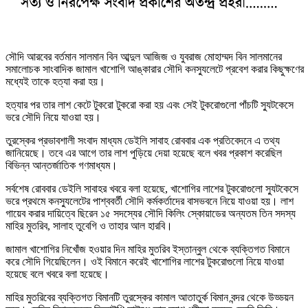
সৌদি আরবের বর্তমান সালমান বিন আব্দুল আজিজ ও যুবরাজ মোহাম্মদ বিন সালমানের
সমালোচক সাংবাদিক জামাল খাশোগি আঙ্কারার সৌদি কনস্যুলেটে প্রবেশ করার কিছুক্ষণের
মধ্যেই তাকে হত্যা করা হয়।
হত্যার পর তার লাশ কেটে টুকরো টুকরো করা হয় এবং সেই টুকরোগুলো পাঁচটি স্যুটকেসে
ভরে সৌদি নিয়ে যাওয়া হয়।
তুরস্কের প্রভাবশালী সংবাদ মাধ্যম ডেইলি সাবাহ রোববার এক প্রতিবেদনে এ তথ্য
জানিয়েছে। তবে এর আগে তার লাশ পুড়িয়ে দেয়া হয়েছে বলে খবর প্রকাশ করেছিল
বিভিন্ন আন্তর্জাতিক গণমাধ্যম।
সর্বশেষ রোববার ডেইলি সাবাহর খবরে বলা হয়েছে, খাশোগির লাশের টুকরোগুলো স্যুটকেসে
ভরে প্রথমে কনস্যুলেটের পাশ্ববর্তী সৌদি কর্মকর্তাদের বাসভবনে নিয়ে যাওয়া হয়। লাশ
গায়েব করার দায়িত্বে ছিরেন ১৫ সদস্যের সৌদি কিলিং স্কোয়াডের অন্যতম তিন সদস্য
মাহির মুতরিব, সালাহ তুবেগি ও তাহার আল হারবি।
জামাল খাশোগির নিখোঁজ হওয়ার দিন মাহির মুতরিব ইস্তান্বুল থেকে ব্যক্তিগত বিমানে
করে সৌদি গিয়েছিলেন। ওই বিমানে করেই খাশোগির লাশের টুকরোগুলো নিয়ে যাওয়া
হয়েছে বলে খবরে বলা হয়েছে।
মাহির মুতরিবের ব্যক্তিগত বিমানটি তুরস্কের কামাল আতাতুর্ক বিমান বন্দর থেকে উড্ডয়ন