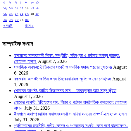
৫
৬
৭
৮
৯
১০
১১
১২
১৩
১৪
১৫
১৬
১৭
১৮
১৯
২০
২১
২২
২৩
২৪
২৫
২৬
২৭
২৮
২৯
৩০
« অক্টো
ডিসে »
সাম্প্রতিক সংবাদ
ইসলামের মানবতাবাদী শিক্ষা: সম্প্রীতি, সহিষ্ণুতা ও মর্যাদার অনন্য দৃষ্টান্ত:
মোহাম্মদ হাসান
August 7, 2026
সামাজিক অবক্ষয়: নৈতিকতার সংকট ও মানবিক সমাজ গঠনের চ্যালেঞ্জ
August
6, 2026
রক্তঝরা আগস্ট: জাতির জন্য চিরবেদনাদায়ক স্মৃতি: জাবেদ মোহাম্মদ
August
1, 2026
শোকাবহ আগস্ট: জাতির চিরবেদনার মাস— আবদুল্লাহ আল মামুন ভূঁইয়া
August 1, 2026
শোকের আগস্ট: ইতিহাসের দায়, বিচার ও বর্তমান রাজনৈতিক বাস্তবতা: মোহাম্মদ
হাসান
July 31, 2026
ইসলামে অসাম্প্রদায়িক সমাজব্যবস্থা ও মদিনা সনদের তাৎপর্য -মোহাম্মদ হাসান
July 31, 2026
প্রতিশোধের রাজনীতি, দলীয় কোন্দল ও গণতন্ত্রের সংকট: কোন পথে বাংলাদেশ?-