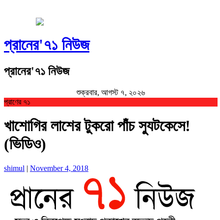
প্রানের'৭১ নিউজ
প্রানের'৭১ নিউজ
শুক্রবার, আগস্ট ৭, ২০২৬
প্রাণের ৭১
খাশোগির লাশের টুকরো পাঁচ স্যুটকেসে!
(ভিডিও)
shimul
|
November 4, 2018