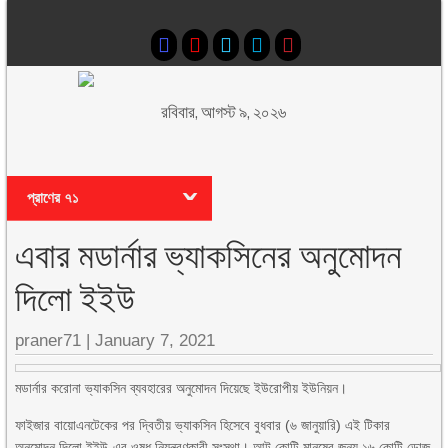
রবিবার, আগস্ট ৯, ২০২৬
প্রাণের ৭১
এবার মডার্নার ভ্যাকসিনের অনুমোদন
দিলো ইইউ
praner71
|
January 7, 2021
মডার্নার করোনা ভ্যাকসিন ব্যবহারের অনুমোদন দিয়েছে ইউরোপীয় ইউনিয়ন।
ফাইজার বায়োএনটেকের পর দ্বিতীয় ভ্যাকসিন হিসেবে বুধবার (৬ জানুয়ারি) এই টিকার
অনুমোদন দিলো ইইউ-এর ওষুধ নিয়ন্ত্রণকারী সংস্থা। আট কোটি মানুষের জন্য ১৬ কোটি ডোজ