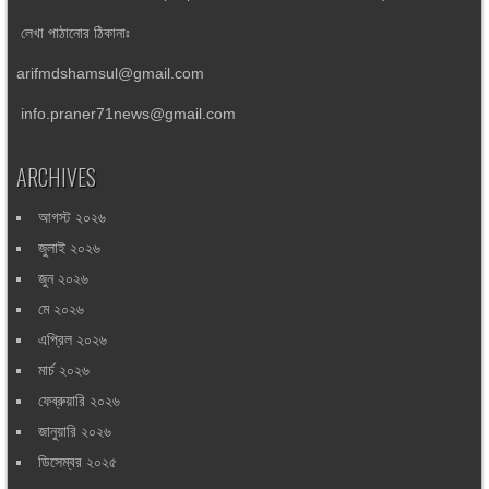
লেখা পাঠানোর ঠিকানাঃ
arifmdshamsul@gmail.com
info.praner71news@gmail.com
ARCHIVES
আগস্ট ২০২৬
জুলাই ২০২৬
জুন ২০২৬
মে ২০২৬
এপ্রিল ২০২৬
মার্চ ২০২৬
ফেব্রুয়ারি ২০২৬
জানুয়ারি ২০২৬
ডিসেম্বর ২০২৫