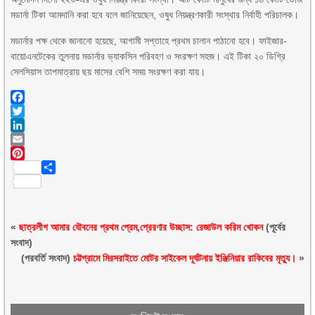
মডার্না টিকা আমদানি করা হবে বলে জানিয়েছেন, ওষুধ নিয়ন্ত্রণকারী সংস্থার নির্বাহী পরিচালক।
মডার্নার পক্ষ থেকে জানানো হয়েছে, আগামী সপ্তাহে প্রথম চালান পাঠানো হবে। ফাইজার-
বায়োএনটেকের তুলনায় মডার্নার ভ্যাকসিন পরিবহণ ও সংরক্ষণ সহজ। এই টিকা ২০ ডিগ্রি
সেলসিয়াস তাপমাত্রায় ছয় মাসের বেশি সময় সংরক্ষণ করা যায়।
Facebook
Twitter
LinkedIn
Email
Pinterest
Share
«
ছাত্রলীগ আমার যৌবনের প্রথম প্রেম,প্রেরণার উচ্ছাস: রেজাউল করিম খোকন
(পূর্বের
সংবাদ)
(পরবর্তি সংবাদ)
চট্টগ্রামে মিরসরাইতে মোটর সাইকেল দূর্ঘটনায় ইঞ্জিনিয়ার রাকিবের মৃত্যু।
»