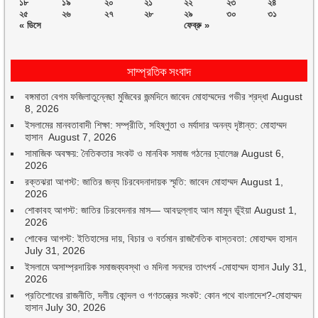
১৮
১৯
২০
২১
২২
২৩
২৪
২৫
২৬
২৭
২৮
২৯
৩০
৩১
« ডিসে
ফেব্রু »
সাম্প্রতিক সংবাদ
বঙ্গমাতা বেগম ফজিলাতুন্নেছা মুজিবের জন্মদিনে জাবেদ মোহাম্মদের গভীর শ্রদ্ধা
August
8, 2026
ইসলামের মানবতাবাদী শিক্ষা: সম্প্রীতি, সহিষ্ণুতা ও মর্যাদার অনন্য দৃষ্টান্ত: মোহাম্মদ
হাসান
August 7, 2026
সামাজিক অবক্ষয়: নৈতিকতার সংকট ও মানবিক সমাজ গঠনের চ্যালেঞ্জ
August 6,
2026
রক্তঝরা আগস্ট: জাতির জন্য চিরবেদনাদায়ক স্মৃতি: জাবেদ মোহাম্মদ
August 1,
2026
শোকাবহ আগস্ট: জাতির চিরবেদনার মাস— আবদুল্লাহ আল মামুন ভূঁইয়া
August 1,
2026
শোকের আগস্ট: ইতিহাসের দায়, বিচার ও বর্তমান রাজনৈতিক বাস্তবতা: মোহাম্মদ হাসান
July 31, 2026
ইসলামে অসাম্প্রদায়িক সমাজব্যবস্থা ও মদিনা সনদের তাৎপর্য -মোহাম্মদ হাসান
July 31,
2026
প্রতিশোধের রাজনীতি, দলীয় কোন্দল ও গণতন্ত্রের সংকট: কোন পথে বাংলাদেশ?-মোহাম্মদ
হাসান
July 30, 2026