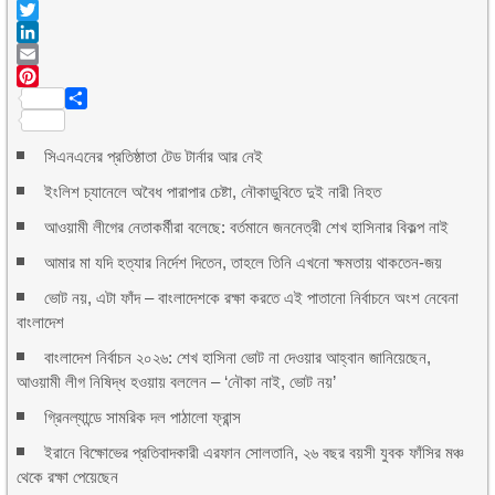
Facebook
Twitter
LinkedIn
Email
Pinterest
Share
সিএনএনের প্রতিষ্ঠাতা টেড টার্নার আর নেই
ইংলিশ চ্যানেলে অবৈধ পারাপার চেষ্টা, নৌকাডুবিতে দুই নারী নিহত
আওয়ামী লীগের নেতাকর্মীরা বলেছে: বর্তমানে জননেত্রী শেখ হাসিনার বিকল্প নাই
আমার মা যদি হত্যার নির্দেশ দিতেন, তাহলে তিনি এখনো ক্ষমতায় থাকতেন-জয়
ভোট নয়, এটা ফাঁদ – বাংলাদেশকে রক্ষা করতে এই পাতানো নির্বাচনে অংশ নেবেনা
বাংলাদেশ
বাংলাদেশ নির্বাচন ২০২৬: শেখ হাসিনা ভোট না দেওয়ার আহ্বান জানিয়েছেন,
আওয়ামী লীগ নিষিদ্ধ হওয়ায় বললেন – ‘নৌকা নাই, ভোট নয়’
গ্রিনল্যান্ডে সামরিক দল পাঠালো ফ্রান্স
ইরানে বিক্ষোভের প্রতিবাদকারী এরফান সোলতানি, ২৬ বছর বয়সী যুবক ফাঁসির মঞ্চ
থেকে রক্ষা পেয়েছেন