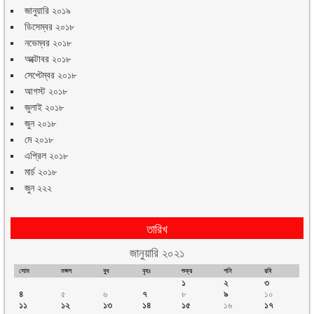
জানুয়ারি ২০১৯
ডিসেম্বর ২০১৮
নভেম্বর ২০১৮
অক্টোবর ২০১৮
সেপ্টেম্বর ২০১৮
আগস্ট ২০১৮
জুলাই ২০১৮
জুন ২০১৮
মে ২০১৮
এপ্রিল ২০১৮
মার্চ ২০১৮
জুন ২২২
তারিখ
জানুয়ারি ২০২১
সোম
মঙ্গল
বুধ
বৃহঃ
শুক্র
শনি
রবি
১
২
৩
৪
৫
৬
৭
৮
৯
১০
১১
১২
১৩
১৪
১৫
১৬
১৭