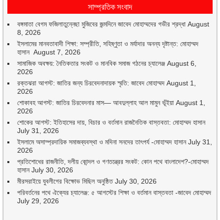
সাম্প্রতিক সংবাদ
বঙ্গমাতা বেগম ফজিলাতুন্নেছা মুজিবের জন্মদিনে জাবেদ মোহাম্মদের গভীর শ্রদ্ধা
August
8, 2026
ইসলামের মানবতাবাদী শিক্ষা: সম্প্রীতি, সহিষ্ণুতা ও মর্যাদার অনন্য দৃষ্টান্ত: মোহাম্মদ
হাসান
August 7, 2026
সামাজিক অবক্ষয়: নৈতিকতার সংকট ও মানবিক সমাজ গঠনের চ্যালেঞ্জ
August 6,
2026
রক্তঝরা আগস্ট: জাতির জন্য চিরবেদনাদায়ক স্মৃতি: জাবেদ মোহাম্মদ
August 1,
2026
শোকাবহ আগস্ট: জাতির চিরবেদনার মাস— আবদুল্লাহ আল মামুন ভূঁইয়া
August 1,
2026
শোকের আগস্ট: ইতিহাসের দায়, বিচার ও বর্তমান রাজনৈতিক বাস্তবতা: মোহাম্মদ হাসান
July 31, 2026
ইসলামে অসাম্প্রদায়িক সমাজব্যবস্থা ও মদিনা সনদের তাৎপর্য -মোহাম্মদ হাসান
July 31,
2026
প্রতিশোধের রাজনীতি, দলীয় কোন্দল ও গণতন্ত্রের সংকট: কোন পথে বাংলাদেশ?-মোহাম্মদ
হাসান
July 30, 2026
মীরসরাইয়ে যুবলীগের বিক্ষোভ মিছিল অনুষ্ঠিত
July 30, 2026
পরিবর্তনের পথে ঐক্যের চ্যালেঞ্জ: ৫ আগস্টের শিক্ষা ও বর্তমান বাস্তবতা -জাবেদ মোহাম্মদ
July 29, 2026