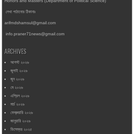
Honors and Masters (Department of Political Science)
লেখা পাঠানোর ঠিকানাঃ
arifmdshamsul@gmail.com
info.praner71news@gmail.com
ARCHIVES
আগস্ট ২০২৬
জুলাই ২০২৬
জুন ২০২৬
মে ২০২৬
এপ্রিল ২০২৬
মার্চ ২০২৬
ফেব্রুয়ারি ২০২৬
জানুয়ারি ২০২৬
ডিসেম্বর ২০২৫