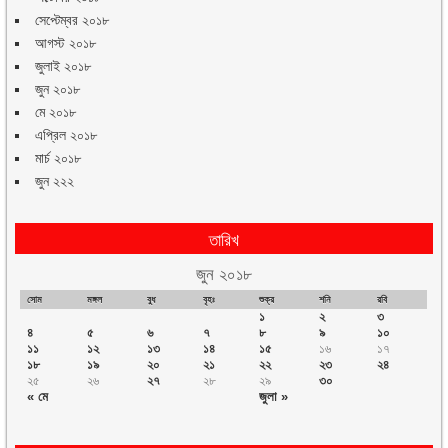
সেপ্টেম্বর ২০১৮
আগস্ট ২০১৮
জুলাই ২০১৮
জুন ২০১৮
মে ২০১৮
এপ্রিল ২০১৮
মার্চ ২০১৮
জুন ২২২
তারিখ
জুন ২০১৮
সোম
মঙ্গল
বুধ
বৃহঃ
শুক্র
শনি
রবি
১
২
৩
৪
৫
৬
৭
৮
৯
১০
১১
১২
১৩
১৪
১৫
১৬
১৭
১৮
১৯
২০
২১
২২
২৩
২৪
২৫
২৬
২৭
২৮
২৯
৩০
« মে
জুলা »