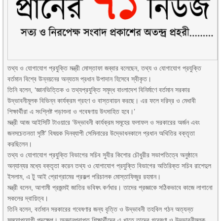
তথ্য ও যোগাযোগ প্রযুক্তি মন্ত্রী মোস্তাফা জব্বার বলেছেন, তথ্য ও যোগাযোগ প্রযুক্তি
বর্তমান বিশ্বে উন্নয়নের অন্যতম প্রধান উপাদান হিসেবে স্বীকৃত।
তিনি বলেন, ‘জ্ঞানভিত্তিক ও তথ্যপ্রযুক্তি সমৃদ্ধ বাংলাদেশ বিনির্মাণে বর্তমান সরকার
উদ্ভাবনীমূলক বিভিন্ন কার্যক্রম গ্রহণ ও বাস্তবায়ন করছে। এর ফলে দরিদ্র ও মেধাবী
শিক্ষার্থীরা এ সংশ্লিষ্ট পড়াশুনা ও গবেষণায় উৎসাহিত হবে।’
মন্ত্রী আজ আইসিটি টাওয়ারে ‘উদ্ভাবনী কার্যক্রম সমূহের ফলাফল ও সরকারের অর্জন এবং
জনসচেতনতা সৃষ্টি’ বিষয়ক দিনব্যাপী সেমিনারের উদ্ভোধনকালে প্রধান অথিতির বক্তৃতা
করছিলেন।
তথ্য ও যোগাযোগ প্রযুক্তি বিভাগের সচিব সুবীর কিশোর চৌধুরীর সভাপতিত্বে অনুষ্ঠানে
অন্যান্যর মধ্যে বক্তৃতা করেন তথ্য ও যোগাযোগ প্রযুক্তি বিভাগের অতিরিক্ত সচিব রাশেদুল
ইসলাম, এ টু আই প্রোগ্রামের প্রকল্প পরিচালক মোস্তাফিজুর রহমান।
মন্ত্রী বলেন, আগামী প্রজন্মই জাতির ভবিষৎ কর্ণধার। তাদের প্রজ্ঞাকে সঠিকভাবে কাজে লাগানো
সকলের দ্বায়িত্ব।
তিনি বলেন, বর্তমান সরকারের গবেষণার জন্য বৃত্তি ও উদ্ভাবনী তহবিল গঠন অত্যন্ত
সময়োপযোগী পদক্ষেপ। অনুদানপ্রাপ্ত শিক্ষার্থীদের এ খাতে তাদের গবেষণা ও উদ্ভাবনীমূলক