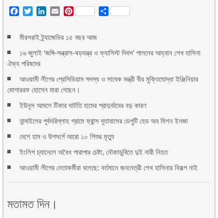
Facebook
Twitter
LinkedIn
Email
Pinterest
Share
মীরসরাই ট্র্যাজেডির ১৫ বছর আজ
১৬ জুলাই ‘জঙ্গি-সন্ত্রাস-ষড়যন্ত্র ও ফ্যাসিস্ট দিবস’ পালনের আহ্বান শেখ হাসিনা
ঐক্য পরিষদের
আওয়ামী লীগের প্রেসিডিয়াম সদস্য ও সাবেক মন্ত্রী বীর মুক্তিযোদ্ধা ইঞ্জিনিয়ার
মোশাররফ হোসেন মারা গেছেন।
ইউনূস আমলে টিকার ঘাটতি হামের প্রাদুর্ভাবের বড় কারণ
নান্দাইলের পূর্বদরিল্লাহ গ্রামে ফ্রান্স দূতাবাসের ডেপুটি হেড অব মিশন ইনজা
দেশে হাম ও উপসর্গে আরো ১০ শিশুর মৃত্যু
ইংলিশ চ্যানেলে অবৈধ পারাপার চেষ্টা, নৌকাডুবিতে দুই নারী নিহত
আওয়ামী লীগের নেতাকর্মীরা বলেছে: বর্তমানে জননেত্রী শেখ হাসিনার বিকল্প নাই
মতামত দিন।