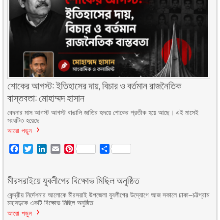
শোকের আগস্ট: ইতিহাসের দায়, বিচার ও বর্তমান রাজনৈতিক
বাস্তবতা: মোহাম্মদ হাসান
বেদনার মাস আগস্ট আগস্ট বাঙালি জাতির হৃদয়ে শোকের প্রতীক হয়ে আছে। এই মাসেই
সংঘটিত হয়েছে
আরো পড়ুন
Facebook
Twitter
LinkedIn
Email
Pinterest
Share
মীরসরাইয়ে যুবলীগের বিক্ষোভ মিছিল অনুষ্ঠিত
কেন্দ্রীয় নির্দেশনার আলোকে মীরসরাই উপজেলা যুবলীগের উদ্যোগে আজ সকালে ঢাকা–চট্টগ্রাম
মহাসড়কে একটি বিক্ষোভ মিছিল অনুষ্ঠিত
আরো পড়ুন