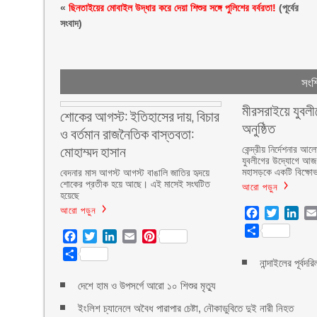
«
ছিনতাইয়ের মোবাইল উদ্ধার করে দেয়া শিশুর সঙ্গে পুলিশের বর্বরতা!
(পূর্বের
সংবাদ)
সংশ্
মীরসরাইয়ে যুবলী
শোকের আগস্ট: ইতিহাসের দায়, বিচার
অনুষ্ঠিত
ও বর্তমান রাজনৈতিক বাস্তবতা:
মোহাম্মদ হাসান
কেন্দ্রীয় নির্দেশনার
যুবলীগের উদ্যোগে আজ 
মহাসড়কে একটি বিক্ষোভ
বেদনার মাস আগস্ট আগস্ট বাঙালি জাতির হৃদয়ে
শোকের প্রতীক হয়ে আছে। এই মাসেই সংঘটিত
আরো পড়ুন
হয়েছে
আরো পড়ুন
Facebook
Twitter
Lin
Share
Facebook
Twitter
LinkedIn
Email
Pinterest
Share
নান্দাইলের পূর্বদ
দেশে হাম ও উপসর্গে আরো ১০ শিশুর মৃত্যু
ইংলিশ চ্যানেলে অবৈধ পারাপার চেষ্টা, নৌকাডুবিতে দুই নারী নিহত