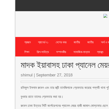
প্রচ্ছদ
প্রানের’৭১
দেশের খবর
জাতীয়
জাতীয়
অর্থ ও 
শিক্ষা
শিল্প-সাহিত্য
সম্পাদকীয়
সামাজিক-মাধ্যম
স্বাস্থ্য
মাদক ইয়াবাসহ ঢাকা প্যানেল মেয়র 
shimul
|
September 27, 2018
রফিকুল ইসলাম রুবেল এবং তার স্ত্রী তানজিলাকে গ্রেফতার করেছে পল্লবী থানা 
বুধবার রাতে তাদের গ্রেফতার করা হয়।
রুবেল ঢাকা উত্তর সিটি কর্পোরেশনের প্যানেল মেয়র হাজী জামাল মোস্তফার ছেলে।