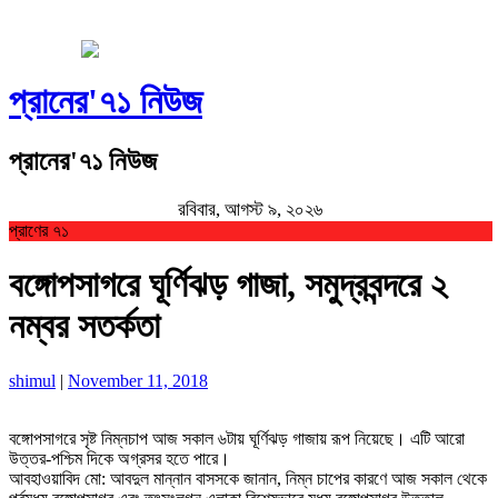
প্রানের'৭১ নিউজ
প্রানের'৭১ নিউজ
রবিবার, আগস্ট ৯, ২০২৬
প্রাণের ৭১
বঙ্গোপসাগরে ঘূর্ণিঝড় গাজা, সমুদ্রবন্দরে ২
নম্বর সতর্কতা
shimul
|
November 11, 2018
বঙ্গোপসাগরে সৃষ্ট নিম্নচাপ আজ সকাল ৬টায় ঘূর্ণিঝড় গাজায় রূপ নিয়েছে। এটি আরো
উত্তর-পশ্চিম দিকে অগ্রসর হতে পারে।
আবহাওয়াবিদ মো: আবদুল মান্নান বাসসকে জানান, নিম্ন চাপের কারণে আজ সকাল থেকে