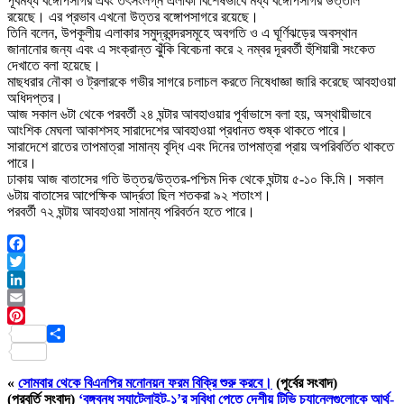
পূর্বমধ্য বঙ্গোপসাগর এবং তৎসংলগ্ন এলাকা বিশেষভাবে মধ্য বঙ্গোপসাগর উত্তাল
রয়েছে। এর প্রভাব এখনো উত্তর বঙ্গোপসাগরে রয়েছে।
তিনি বলেন, উপকূলীয় এলাকার সমুদ্রবন্দরসমূহে অবগতি ও এ ঘূর্ণিঝড়ের অবস্থান
জানানোর জন্য এবং এ সংক্রান্ত ঝুঁকি বিবেচনা করে ২ নম্বর দূরবর্তী হুঁশিয়ারী সংকেত
দেখাতে বলা হয়েছে।
মাছধরার নৌকা ও ট্রলারকে গভীর সাগরে চলাচল করতে নিষেধাজ্ঞা জারি করেছে আবহাওয়া
অধিদপ্তর।
আজ সকাল ৬টা থেকে পরবর্তী ২৪ ঘন্টার আবহাওয়ার পূর্বাভাসে বলা হয়, অস্থায়ীভাবে
আংশিক মেঘলা আকাশসহ সারাদেশের আবহাওয়া প্রধানত শুষ্ক থাকতে পারে।
সারাদেশে রাতের তাপমাত্রা সামান্য বৃদ্ধি এবং দিনের তাপমাত্রা প্রায় অপরিবর্তিত থাকতে
পারে।
ঢাকায় আজ বাতাসের গতি উত্তর/উত্তর-পশ্চিম দিক থেকে ঘন্টায় ৫-১০ কি.মি। সকাল
৬টায় বাতাসের আপেক্ষিক আর্দ্রতা ছিল শতকরা ৯২ শতাংশ।
পরবর্তী ৭২ ঘন্টায় আবহাওয়া সামান্য পরিবর্তন হতে পারে।
Facebook
Twitter
LinkedIn
Email
Pinterest
Share
«
সোমবার থেকে বিএনপির মনোনয়ন ফরম বিক্রি শুরু করবে।
(পূর্বের সংবাদ)
(পরবর্তি সংবাদ)
‘বঙ্গবন্ধু স্যাটেলাইট-১’র সুবিধা পেতে দেশীয় টিভি চ্যানেলগুলোকে আর্থ-