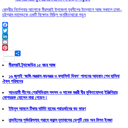
কেন্দ্রীয় নির্দেশনার আলোকে মীরসরাই উপজেলা যুবলীগের উদ্যোগে আজ সকালে ঢাকা–
চট্টগ্রাম মহাসড়কে একটি বিক্ষোভ মিছিল অনুষ্ঠিত
আরো পড়ুন
Facebook
Twitter
LinkedIn
Email
Pinterest
Share
মীরসরাই ট্র্যাজেডির ১৫ বছর আজ
১৬ জুলাই ‘জঙ্গি-সন্ত্রাস-ষড়যন্ত্র ও ফ্যাসিস্ট দিবস’ পালনের আহ্বান শেখ হাসিনা
ঐক্য পরিষদের
আওয়ামী লীগের প্রেসিডিয়াম সদস্য ও সাবেক মন্ত্রী বীর মুক্তিযোদ্ধা ইঞ্জিনিয়ার
মোশাররফ হোসেন মারা গেছেন।
ইউনূস আমলে টিকার ঘাটতি হামের প্রাদুর্ভাবের বড় কারণ
নান্দাইলের পূর্বদরিল্লাহ গ্রামে ফ্রান্স দূতাবাসের ডেপুটি হেড অব মিশন ইনজা