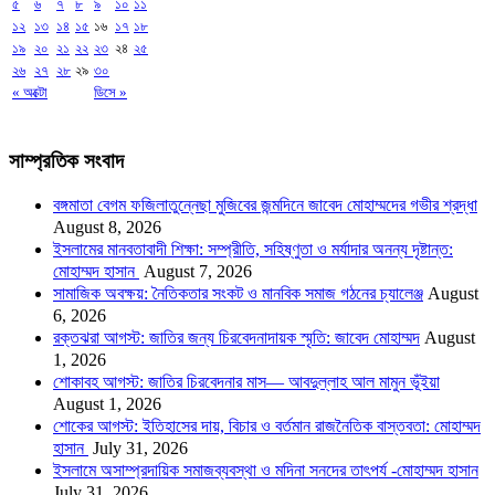
৫
৬
৭
৮
৯
১০
১১
১২
১৩
১৪
১৫
১৬
১৭
১৮
১৯
২০
২১
২২
২৩
২৪
২৫
২৬
২৭
২৮
২৯
৩০
« অক্টো
ডিসে »
সাম্প্রতিক সংবাদ
বঙ্গমাতা বেগম ফজিলাতুন্নেছা মুজিবের জন্মদিনে জাবেদ মোহাম্মদের গভীর শ্রদ্ধা
August 8, 2026
ইসলামের মানবতাবাদী শিক্ষা: সম্প্রীতি, সহিষ্ণুতা ও মর্যাদার অনন্য দৃষ্টান্ত:
মোহাম্মদ হাসান
August 7, 2026
সামাজিক অবক্ষয়: নৈতিকতার সংকট ও মানবিক সমাজ গঠনের চ্যালেঞ্জ
August
6, 2026
রক্তঝরা আগস্ট: জাতির জন্য চিরবেদনাদায়ক স্মৃতি: জাবেদ মোহাম্মদ
August
1, 2026
শোকাবহ আগস্ট: জাতির চিরবেদনার মাস— আবদুল্লাহ আল মামুন ভূঁইয়া
August 1, 2026
শোকের আগস্ট: ইতিহাসের দায়, বিচার ও বর্তমান রাজনৈতিক বাস্তবতা: মোহাম্মদ
হাসান
July 31, 2026
ইসলামে অসাম্প্রদায়িক সমাজব্যবস্থা ও মদিনা সনদের তাৎপর্য -মোহাম্মদ হাসান
July 31, 2026