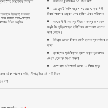
ুবলীগের বিক্ষোভ মিছিল
মীরসরাই ট্র্যাজেডির ১৫ বছর আজ
১৬ জুলাই ‘জঙ্গি-সন্ত্রাস-ষড়যন্ত্র ও ফ্যাসিস্ট
দিবস’ পালনের আহ্বান শেখ হাসিনা ঐক্য পরিষদের
েশনার আলোকে মীরসরাই উপজেলা
ে আজ সকালে ঢাকা–চট্টগ্রাম
আওয়ামী লীগের প্রেসিডিয়াম সদস্য ও সাবেক
ক্ষোভ মিছিল অনুষ্ঠিত
মন্ত্রী বীর মুক্তিযোদ্ধা ইঞ্জিনিয়ার মোশাররফ হোসেন
মারা গেছেন।
ইউনূস আমলে টিকার ঘাটতি হামের প্রাদুর্ভাবের ব
কারণ
নান্দাইলের পূর্বদরিল্লাহ গ্রামে ফ্রান্স দূতাবাসের
ডেপুটি হেড অব মিশন ইনজা
rest
e
দেশে হাম ও উপসর্গে আরো ১০ শিশুর মৃত্যু
নেলে অবৈধ পারাপার চেষ্টা, নৌকাডুবিতে দুই নারী নিহত
ল্প নাই
ds are marked as