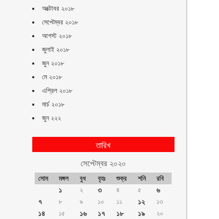
অক্টোবর ২০১৮
সেপ্টেম্বর ২০১৮
আগস্ট ২০১৮
জুলাই ২০১৮
জুন ২০১৮
মে ২০১৮
এপ্রিল ২০১৮
মার্চ ২০১৮
জুন ২২২
তারিখ
সেপ্টেম্বর ২০২০
সোম
মঙ্গল
বুধ
বৃহঃ
শুক্র
শনি
রবি
১
২
৩
৪
৫
৬
৭
৮
৯
১০
১১
১২
১৩
১৪
১৫
১৬
১৭
১৮
১৯
২০