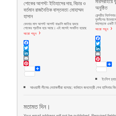
মীরসরাইয়ে য
শোকের আগস্ট: ইতিহাসের দায়, বিচার ও
অনুষ্ঠিত
বর্তমান রাজনৈতিক বাস্তবতা: মোহাম্মদ
হাসান
কেন্দ্রীয় নির্দ
যুবলীগের উদ্যোগ
মহাসড়কে একটি বি
বেদনার মাস আগস্ট আগস্ট বাঙালি জাতির হৃদয়ে
শোকের প্রতীক হয়ে আছে। এই মাসেই সংঘটিত হয়েছে
আরো পড়ুন
আরো পড়ুন
Facebook
Facebook
Twitter
Twitter
LinkedIn
LinkedIn
Email
Email
Pinte
Pinterest
Shar
Share
ইংলিশ চ্যা
আওয়ামী লীগের নেতাকর্মীরা বলেছে: বর্তমানে জননেত্রী শেখ হাসিনার বিক
মতামত দিন।
Your email address will not be published. Required fiel