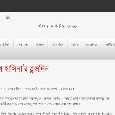
রবিবার, আগস্ট ৯, ২০২৬
 ও বাণিজ্য
খেলা-ধুলা
বিনোদন
ধর্ম ও জীবন
প্রবাস
মুক্তচিন্তা
স্থানীয় 
হাসিনা’র জন্মদিন
রী দেশরত্ন শেখ হাসিনার ৭৪তম জন্মদিন আজ ২৮ সেপ্টেম্বর সোমবার।
ৃত পল্লিতে জাতির পিতা বঙ্গবন্ধু শেখ মুজিবুর রহমান ও বঙ্গমাতা শেখ ফজিলাতুন্নেছা মুজিবের ঘরে
র কনিষ্ঠরা হলেন- শেখ কামাল, শেখ জামাল, শেখ রেহানা এবং শেখ রাসেল।
ৈশব-কৈশোর কেটেছে মধুমতি নদীর তীরবর্তী গ্রাম টুঙ্গিপাড়ায়।বর্তমানে শেখ হাসিনা ও রেহানা ছাড়া