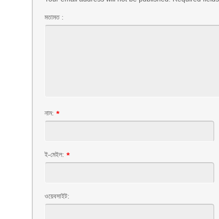
মতামত :
নাম:
*
ই-মেইল:
*
ওয়েবসাইট: