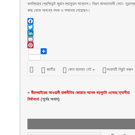
কলম্বিয়ার প্রেসিডেন্ট জুয়ান ম্যানুয়েল সন্তোস। বিরল মানবতাবাদী নেতা- তুরস্
কাছ থেকে অসংখ্য পদক ও সম্মাননা পেয়েছেন।
Facebook
Twitter
LinkedIn
Email
Pinterest
Share
জাতীয়
কোন মতামত নেই »
সংবাদটি প্রিন্ট করুন
«
মীরসরাইয়ের আওয়ামী রাজনীতির জোয়ারে অনেক খড়কুটো এসেছে:ত্যাগীরা
নির্বাসনে!
(পূর্বের সংবাদ)