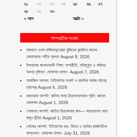
২১
২২
২৩
২৪
২৫
২৬
২৭
২৮
২৯
৩০
« আগ
অক্টো »
সাম্প্রতিক সংবাদ
বঙ্গমাতা বেগম ফজিলাতুন্নেছা মুজিবের জন্মদিনে জাবেদ
মোহাম্মদের গভীর শ্রদ্ধা
August 8, 2026
ইসলামের মানবতাবাদী শিক্ষা: সম্প্রীতি, সহিষ্ণুতা ও মর্যাদার
অনন্য দৃষ্টান্ত: মোহাম্মদ হাসান
August 7, 2026
সামাজিক অবক্ষয়: নৈতিকতার সংকট ও মানবিক সমাজ গঠনের
চ্যালেঞ্জ
August 6, 2026
রক্তঝরা আগস্ট: জাতির জন্য চিরবেদনাদায়ক স্মৃতি: জাবেদ
মোহাম্মদ
August 1, 2026
শোকাবহ আগস্ট: জাতির চিরবেদনার মাস— আবদুল্লাহ আল
মামুন ভূঁইয়া
August 1, 2026
শোকের আগস্ট: ইতিহাসের দায়, বিচার ও বর্তমান রাজনৈতিক
বাস্তবতা: মোহাম্মদ হাসান
July 31, 2026