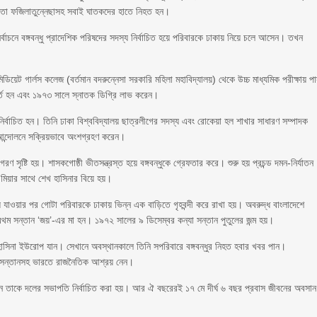
াতা ফজিলাতুন্নেছাসহ সবাই ঘাতকদের হাতে নিহত হন।
র্বাচনে বঙ্গবন্ধু প্রাদেশিক পরিষদের সদস্য নির্বাচিত হয়ে পরিবারকে ঢাকায় নিয়ে চলে আসেন। তখন
িয়েট গার্লস কলেজ (বর্তমান বদরুন্নেসা সরকারি মহিলা মহাবিদ্যালয়) থেকে উচ্চ মাধ্যমিক পরীক্ষায় প
র্তি হন এবং ১৯৭৩ সালে স্নাতক ডিগ্রি লাভ করেন।
ির্বাচিত হন। তিনি ঢাকা বিশ্ববিদ্যালয় ছাত্রলীগের সদস্য এবং রোকেয়া হল শাখার সাধারণ সম্পাদক
আন্দোলনে সক্রিয়ভাবে অংশগ্রহণ করেন।
রণ সৃষ্টি হয়। শাসকগোষ্ঠী ভীতসন্ত্রস্ত হয়ে বঙ্গবন্ধুকে গ্রেফতার করে। শুরু হয় প্রচন্ড দমন-নির্যাতন
 মিয়ার সাথে শেখ হাসিনার বিয়ে হয়।
য়ে যাওয়ার পর গোটা পরিবারকে ঢাকায় ভিন্ন এক বাড়িতে গৃহবন্দী করে রাখা হয়। অবরুদ্ধ বাংলাদেশে
 প্রথম সন্তান ‘জয়’-এর মা হন। ১৯৭২ সালের ৯ ডিসেম্বর কন্যা সন্তান পুতুলের জন্ম হয়।
াসিনা ইউরোপ যান। সেখানে অবস্থানকালে তিনি সপরিবারে বঙ্গবন্ধুর নিহত হবার খবর পান।
ী-সন্তানসহ ভারতে রাজনৈতিক আশ্রয় নেন।
মেলনে তাকে দলের সভাপতি নির্বাচিত করা হয়। আর ঐ বছরেরই ১৭ মে দীর্ঘ ৬ বছর প্রবাস জীবনের অবসান