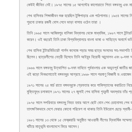
কেউই জীবিত নেই। ১৯৭৫ সালের ১৫ আগস্টের কালোরাতে পিতা বঙ্গবন্ধু এবং ম
শেখ হাসিনার শিক্ষাজীবন শুরু হয়েছিল টুঙ্গিপাড়ার এক পাঠশালায়। ১৯৫৪ সালের নি
পুরনো ঢাকার রজনী বোস লেনে ভাড়া বাসায় ওঠেন তারা ।
তিনি ১৯৬৫ সালে আজিমপুর বালিকা বিদ্যালয় থেকে মাধ্যমিক, ১৯৬৭ সালে ইন্টারমিড
করেন। ওই বছরেই তিনি ঢাকা বিশ্ববিদ্যালয়ে বাংলা ভাষা ও সাহিত্যে অনার্সে ভ
শেখ হাসিনা ইন্টারমিডিয়েট গার্লস কলেজে পড়ার সময় ছাত্র সংসদের সহ-সভাপতি ন
ছিলেন। ছাত্রলীগের নেত্রী হিসেবে তিনি আইয়ুব বিরোধী আন্দোলন এবং ৬-দফা 
১৯৬৬ সালে বঙ্গবন্ধু উত্থাপিত ৬-দফা দাবিতে পূর্ববাংলায় এক অভূতপূর্ব জাতীয় জাগ
এই ঝড়ো দিনগুলোতেই বঙ্গবন্ধুর আগ্রহে ১৯৬৮ সালে পরমাণু বিজ্ঞানী ড.ওয়াজেদ
১৯৭১ সালের ২৫ মার্চ রাতে বঙ্গবন্ধুকে গ্রেফতার করে পাকিস্তানের করাচিতে নি
মুক্তিযুদ্ধ চলাকালে ১৯৭১ সালের ২৭ জুলাই শেখ হাসিনা গৃহবন্দী অবস্থায় তাঁর
১৯৭৫ সালে সপরিবারে বঙ্গবন্ধু নিহত হবার আগে ছোট বোন শেখ রেহানাসহ শেখ হ
তাৎক্ষণিকভাবে দেশে ফেরার কোনো পরিবেশ না থাকায় তিনি ইউরোপ ছেড়ে স্বাম
১৯৮১ সালের ১৩ থেকে ১৫ ফেব্রুয়ারি অনুষ্ঠিত আওয়ামী লীগের দ্বিবার্ষিক সম্
ঘটিয়ে মাতৃভূমি বাংলাদেশে ফিরে আসেন।