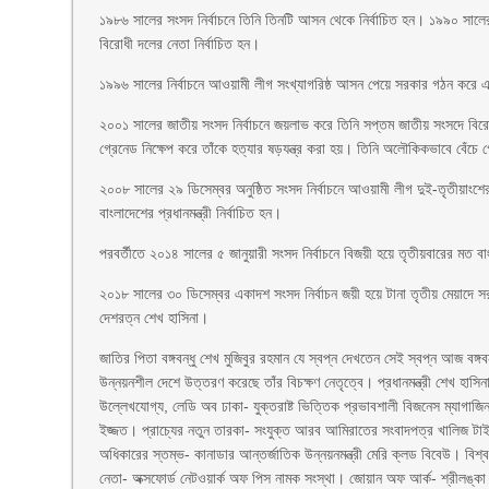
১৯৮৬ সালের সংসদ নির্বাচনে তিনি তিনটি আসন থেকে নির্বাচিত হন। ১৯৯০ সালে
বিরোধী দলের নেতা নির্বাচিত হন।
১৯৯৬ সালের নির্বাচনে আওয়ামী লীগ সংখ্যাগরিষ্ঠ আসন পেয়ে সরকার গঠন করে এব
২০০১ সালের জাতীয় সংসদ নির্বাচনে জয়লাভ করে তিনি সপ্তম জাতীয় সংসদে বির
গ্রেনেড নিক্ষেপ করে তাঁকে হত্যার ষড়যন্ত্র করা হয়। তিনি অলৌকিকভাবে বেঁচ
২০০৮ সালের ২৯ ডিসেম্বর অনুষ্ঠিত সংসদ নির্বাচনে আওয়ামী লীগ দুই-তৃতীয়াংশ
বাংলাদেশের প্রধানমন্ত্রী নির্বাচিত হন।
পরবর্তীতে ২০১৪ সালের ৫ জানুয়ারী সংসদ নির্বাচনে বিজয়ী হয়ে তৃতীয়বারের মত বা
২০১৮ সালের ৩০ ডিসেম্বর একাদশ সংসদ নির্বাচন জয়ী হয়ে টানা তৃতীয় মেয়াদে স
দেশরত্ন শেখ হাসিনা।
জাতির পিতা বঙ্গবন্ধু শেখ মুজিবুর রহমান যে স্বপ্ন দেখতেন সেই স্বপ্ন আজ বঙ্গ
উন্নয়নশীল দেশে উত্তরণ করেছে তাঁর বিচক্ষণ নেতৃত্বে। প্রধানমন্ত্রী শেখ হাসিনা
উল্লেখযোগ্য, লেডি অব ঢাকা- যুক্তরাষ্ট ভিত্তিক প্রভাবশালী বিজনেস ম্যাগাজিন 
ইজ্জত। প্রাচ্যের নতুন তারকা- সংযুক্ত আরব আমিরাতের সংবাদপত্র খালিজ টাই
অধিকারের স্তম্ভ- কানাডার আন্তর্জাতিক উন্নয়নমন্ত্রী মেরি ক্লড বিবেউ। বিশ্ব 
নেতা- অক্সফোর্ড নেটওয়ার্ক অফ পিস নামক সংস্থা। জোয়ান অফ আর্ক- শ্রীলঙ্কা 