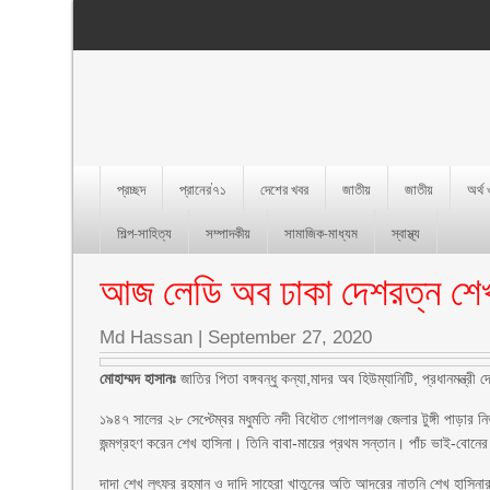
প্রচ্ছদ
প্রানের’৭১
দেশের খবর
জাতীয়
জাতীয়
অর্থ
শিল্প-সাহিত্য
সম্পাদকীয়
সামাজিক-মাধ্যম
স্বাস্থ্য
আজ লেডি অব ঢাকা দেশরত্ন শেখ 
Md Hassan
|
September 27, 2020
মোহাম্মদ হাসানঃ
জাতির পিতা বঙ্গবন্ধু কন্যা,মাদর অব হিউম্যানিটি, প্রধানমন্ত্
১৯৪৭ সালের ২৮ সেপ্টেম্বর মধুমতি নদী বিধৌত গোপালগঞ্জ জেলার টুঙ্গী পাড়ার নিভ
জন্মগ্রহণ করেন শেখ হাসিনা। তিনি বাবা-মায়ের প্রথম সন্তান। পাঁচ ভাই-বোনে
দাদা শেখ লুৎফর রহমান ও দাদি সাহেরা খাতুনের অতি আদরের নাতনি শেখ হাসিনার শ