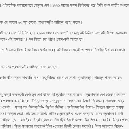
র ঐতিহাসিক গণআন্দোলনে নেতৃত্ব দেন। ১৯৯১ সালের সংসদ নির্বাচনের পরে তিনি পঞ্চম জাতীয় সংসদে
ং সে বছরের ২৩ জুন দেশের প্রধানমন্ত্রীর দায়িত্ব গ্রহণ করেন।
োধীদলের নেতা নির্বাচিত হন। ২০০৪ সালের ২১ আগস্ট বঙ্গবন্ধু এভিনিউতে আওয়ামী লীগের জনসভায়
ে গেলেও ওই হামলায় ২৪ জন নিহত এবং পাঁচশ’ নেতা-কর্মী আহত হন।
ের বেশি আসন নিয়ে বিশাল বিজয় অর্জন করে। এই বিজয়ের মধ্যদিয়ে শেখ হাসিনা দ্বিতীয় বারের মতো
ংলাদেশের প্রধানমন্ত্রীর দায়িত্ব পালন করছেন।
রকার গঠন করেন আওয়ামী লীগ। চতুর্থবারের মত বাংলাদেশের প্রধানমন্ত্রীর দায়িত্ব পালন করছেন
বন্ধু কন্যা জননেত্রী দেশরত্ন শেখ হাসিনা বাস্তবায়ন করে যাচ্ছেন। স্বল্পোন্নত দেশ থেকে বাংলাদেশ
র প্রশংসা করে বিশ্বের বিভিন্ন সংস্থা নেতৃবৃন্দৃ ও গণমাধ্যম নানা উপাধি দিয়েছেন। সেগুলোর মধ্যে
‘ফোর্বস’। মাদার অব হিউম্যানিটি- ব্রিটিশ মিডিয়া। কারিশম্যাটিক লিডার- মিশরের রাষ্টদূত মাহামুদ
মস।বিশ্বের নেতা- ভারতের বিজেপির ভাইস প্রেসিডেন্ট ও সংসদ সদস্য ড. বিনয় প্রভাকর। নারী
শান্তির দূত – কলম্বিয়া বিশ্ববিদ্যালয়ের পিস স্ট্যাডিস বিভাগের তিন শিক্ষক। মানবিক বিশ্বের প্রধা
গার্ডিয়ান। বিশ্ব মানবতার আলোকবর্তিকা -নোবেল বিজয়ী কৈলাশ সত্যর্থী। বিশ্ব মানবতার বিবেক-