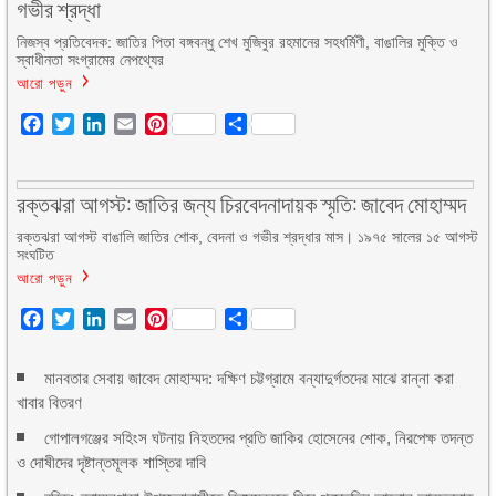
গভীর শ্রদ্ধা
নিজস্ব প্রতিবেদক: জাতির পিতা বঙ্গবন্ধু শেখ মুজিবুর রহমানের সহধর্মিণী, বাঙালির মুক্তি ও
স্বাধীনতা সংগ্রামের নেপথ্যের
আরো পড়ুন
Facebook
Twitter
LinkedIn
Email
Pinterest
Share
রক্তঝরা আগস্ট: জাতির জন্য চিরবেদনাদায়ক স্মৃতি: জাবেদ মোহাম্মদ
রক্তঝরা আগস্ট বাঙালি জাতির শোক, বেদনা ও গভীর শ্রদ্ধার মাস। ১৯৭৫ সালের ১৫ আগস্ট
সংঘটিত
আরো পড়ুন
Facebook
Twitter
LinkedIn
Email
Pinterest
Share
মানবতার সেবায় জাবেদ মোহাম্মদ: দক্ষিণ চট্টগ্রামে বন্যাদুর্গতদের মাঝে রান্না করা
খাবার বিতরণ
গোপালগঞ্জের সহিংস ঘটনায় নিহতদের প্রতি জাকির হোসেনের শোক, নিরপেক্ষ তদন্ত
ও দোষীদের দৃষ্টান্তমূলক শাস্তির দাবি