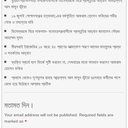
বুড়িচং-ব্রাম্মনপাড়া উপজেলাবাসীকে ডিসেম্বরকে ঘিরে প্রস্তুতির আহ্বান আবদুল্লাহ
আল মামুন ভূঁইয়া
১৬ জুলাই গোপালগঞ্জের হত্যাকাণ্ডের বর্ষপূর্তিতে আকরাম হোসেন ফকিরের গভীর
শোক ও তদন্তের দাবি
ডিসেম্বরকে ঘিরে লাকসাম- মনোহরগঞ্জবাসীকে প্রস্তুতির আহ্বান জানালেন সৌরভ
আহম্মেদ সুমন
মীরসরাই ট্রাজেডির ১৫ বছর: ৪৫ প্রাণের আত্মত্যাগ স্মরণে জাভেদ মাহমুদের শ্রদ্ধা
ও সতর্কতার আহ্বান
ব্যক্তি স্বার্থে দলে বিতর্ক সৃষ্টি করবেন না, শেষবারের মতো সাবধান করলেন আকরাম
হোসেন ফকির
প্রবাসে থেকেও তৃণমূলের হৃদয়ে আব্দুল্লাহ আল মামুন ভূঁইয়া দুঃসময়ে কর্মীদের পাশে
থেকে হয়ে উঠেছেন আস্থার প্রতীক
মতামত দিন।
Your email address will not be published. Required fields are
marked as
*