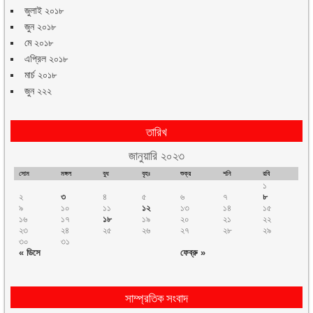
জুলাই ২০১৮
জুন ২০১৮
মে ২০১৮
এপ্রিল ২০১৮
মার্চ ২০১৮
জুন ২২২
তারিখ
জানুয়ারি ২০২৩
সোম
মঙ্গল
বুধ
বৃহঃ
শুক্র
শনি
রবি
১
২
৩
৪
৫
৬
৭
৮
৯
১০
১১
১২
১৩
১৪
১৫
১৬
১৭
১৮
১৯
২০
২১
২২
২৩
২৪
২৫
২৬
২৭
২৮
২৯
৩০
৩১
« ডিসে
ফেব্রু »
সাম্প্রতিক সংবাদ