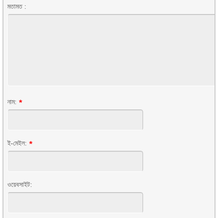
মতামত :
নাম:
*
ই-মেইল:
*
ওয়েবসাইট: