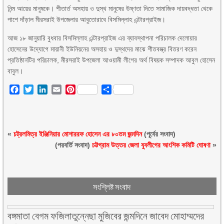
নিন্ম আয়ের মানুষকে। শীতার্ত অসহায় ও দুস্থ মানুষের উষ্ণতা দিতে সামাজিক দায়বদ্ধতা থেকে
পাশে দাঁড়াল মীরসরাই উপজেলার আবুতোরাবে বিসমিল্লাহ এন্টারপ্রাইজ।
আজ ১৮ জানুয়ারি বুধবার বিসমিল্লাহ এন্টারপ্রাইজ এর ব্যাবস্থাপনা পরিচালক দেলোয়ার
হোসেনের উদ্যোগে মায়ানী ইউনিয়নের অসহায় ও দুস্থদের মাঝে শীতবস্ত্র বিতরণ করেন
প্রতিষ্ঠানটির পরিচালক, মীরসরাই উপজেলা আওয়ামী লীগের অর্থ বিষয়ক সম্পাদক আবুল হোসেন
বাবুল।
Facebook
Twitter
LinkedIn
Email
Pinterest
Share
«
চট্রলমিত্র ইঞ্জিনিয়ার মোশাররফ হোসেন এর ৮০তম জন্মদিন
(পূর্বের সংবাদ)
(পরবর্তি সংবাদ)
চট্টগ্রাম উত্তর জেলা যুবলীগের আংশিক কমিটি ঘোষণা
»
সংশ্লিষ্ট সংবাদ
বঙ্গমাতা বেগম ফজিলাতুন্নেছা মুজিবের জন্মদিনে জাবেদ মোহাম্মদের