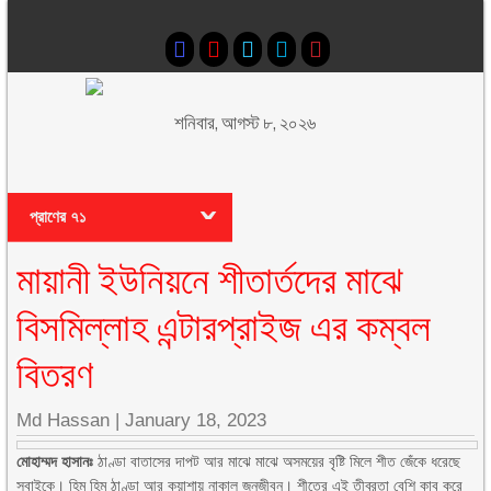
শনিবার, আগস্ট ৮, ২০২৬
প্রাণের ৭১
মায়ানী ইউনিয়নে শীতার্তদের মাঝে
বিসমিল্লাহ এন্টারপ্রাইজ এর কম্বল
বিতরণ
Md Hassan
|
January 18, 2023
মোহাম্মদ হাসানঃ
ঠাণ্ডা বাতাসের দাপট আর মাঝে মাঝে অসময়ের বৃষ্টি মিলে শীত জেঁকে ধরেছে
সবাইকে। হিম হিম ঠাণ্ডা আর কুয়াশায় নাকাল জনজীবন। শীতের এই তীব্রতা বেশি কাবু করে