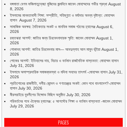
বঙ্গমাতা বেগম ফজিলাতুন্নেছা মুজিবের জন্মদিনে জাবেদ মোহাম্মদের গভীর শ্রদ্ধা
August
8, 2026
ইসলামের মানবতাবাদী শিক্ষা: সম্প্রীতি, সহিষ্ণুতা ও মর্যাদার অনন্য দৃষ্টান্ত: মোহাম্মদ
হাসান
August 7, 2026
সামাজিক অবক্ষয়: নৈতিকতার সংকট ও মানবিক সমাজ গঠনের চ্যালেঞ্জ
August 6,
2026
রক্তঝরা আগস্ট: জাতির জন্য চিরবেদনাদায়ক স্মৃতি: জাবেদ মোহাম্মদ
August 1,
2026
শোকাবহ আগস্ট: জাতির চিরবেদনার মাস— আবদুল্লাহ আল মামুন ভূঁইয়া
August 1,
2026
শোকের আগস্ট: ইতিহাসের দায়, বিচার ও বর্তমান রাজনৈতিক বাস্তবতা: মোহাম্মদ হাসান
July 31, 2026
ইসলামে অসাম্প্রদায়িক সমাজব্যবস্থা ও মদিনা সনদের তাৎপর্য -মোহাম্মদ হাসান
July 31,
2026
প্রতিশোধের রাজনীতি, দলীয় কোন্দল ও গণতন্ত্রের সংকট: কোন পথে বাংলাদেশ?-মোহাম্মদ
হাসান
July 30, 2026
মীরসরাইয়ে যুবলীগের বিক্ষোভ মিছিল অনুষ্ঠিত
July 30, 2026
পরিবর্তনের পথে ঐক্যের চ্যালেঞ্জ: ৫ আগস্টের শিক্ষা ও বর্তমান বাস্তবতা -জাবেদ মোহাম্মদ
July 29, 2026
PAGES